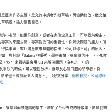
但是亞洲許多主管，是允許申請者先擬草稿，再協助修改、繳交給
在草稿裡，猛力銷售自己。
悉的小老闆，如果你創業，或者在家族企業工作，可以找前僱主、
的專案的來龍去脈、專案對公司的重要性、你解決問題的能力，所
、得獎事蹟、客戶滿意度來具體的指出「公司非你不可」的原因，
，與其說「Sabina 很優秀，學得很快，很值得信任」，不如更
級，15 年來看過最會用 EQ 來解決問題（沒有之一）的
面對隊友爭執的時候，可以理性分析，讓隊友心服口服的領導者。例
，結果也不會那麼令人滿意。」（好文分享：
學校教授、公司總經
信
）
ve Package，讓拿到面試邀請的學生，增加了至少五成的錄取率，於是我想