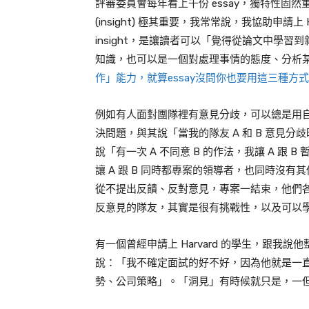
評審委員會每年看上千份 essay，獨特性固
(insight) 極其重要，我常常說，我協助申請上 HSW
insight，是讓讀者可以「覺得從論文中學
知識，也可以是一個對處理事情的態度、分析
作」能力，就算essay沒問你也要用這三種方
例如有人面對團隊裡有意見分歧，可以總是用
決問題，與其說「當我的隊友 A 和 B 意見分歧時，
說「有一次 A 不同意 B 的作法，我讓 A 
讓 A 跟 B 同時都專案的領導者，也同時沒
從不提出反饋、反對意見，專案一結束，他們
反意見的隊友，其實是很有挑戰性，以及可以
有一個曾經申請上 Harvard 的學生，跟我說
說：「我不確定面試的好不好，因為他就是一
勢、公司策略」。「洞見」有時候就只是，一