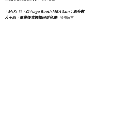
McK
Chicago Booth MBA Sam：跟多數
「
」於〈
人不同，畢業後我選擇回到台灣
〉發佈留言