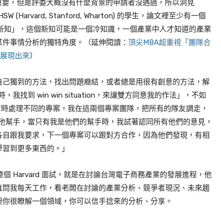
然重要，但是評委大概沒有什麼背景的申請者沒遇過，所以洞見
 (Harvard, Stanford, Wharton) 的學生，論文裡至少有一個
習到新知」，這個新知可能是一個冷知識，一個產業中人才知道的產業
某件事情分析的獨特角度。（延伸閱讀：
頂尖MBA超重視「團隊合
式展現出來
）
自己獨到的方法，找出問題癥結，或者總是用很有創意的方法，解
我找到 win win situation，來讓雙方同意我的作法」，不如
跟 B 暫時處理不同的專案，我在這兩個專案團隊，把所有的隊友調走，
有其他幫手，當只有我是他們的幫手時，我試著認同所有他們的意見，
各自跟我要求，下一個專案可以跟對方合作，因為他們發現，有相
學習到更多東西的。」
他整個 Harvard 面試，就是在討論台灣電子商務產業的發展進程，他
直問我每天工作，看老闆在討論的產業分析、競爭者現況、未來趨
但你很瞭解一個領域，你可以信手捻來的分析、分享。