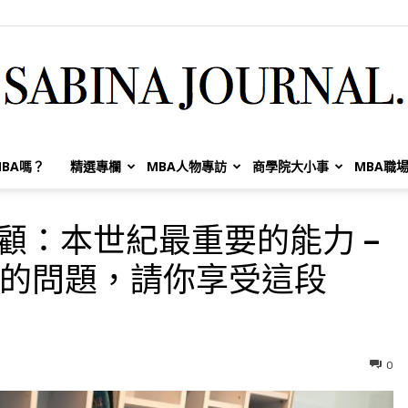
BA嗎？
精選專欄
MBA人物專訪
商學院大小事
MBA職
Sabina
年回顧：本世紀最重要的能力 –
g、問對的問題，請你享受這段
Huang
0