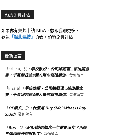
預約免費評估
如果你有興趣申請 MBA，想跟我聊更多，
歡迎
「點此連結」
填表，預約免費評估！
最新留言
學校教授、公司總經理…想出國念
「
Sabina
」於〈
書，千萬別找這4種人幫你寫推薦信
〉發佈留言
學校教授、公司總經理…想出國念
「
Iris
」於〈
書，千萬別找這4種人幫你寫推薦信
〉發佈留言
OP凱文
什麼是 Buy Side? What is Buy
「
」於〈
Side?
〉發佈留言
Bon
MBA該選擇念一年還是兩年？用這
「
」於〈
三個問題去想就對了
〉發佈留言