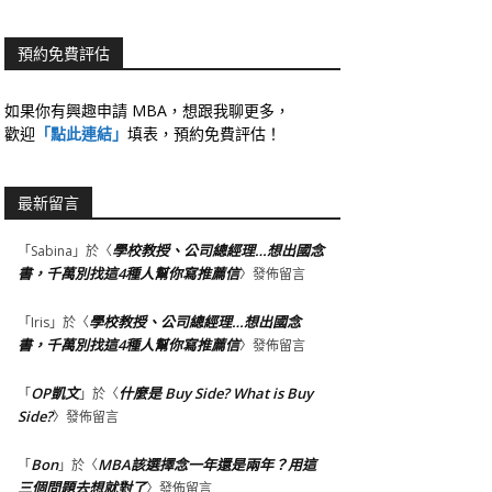
預約免費評估
如果你有興趣申請 MBA，想跟我聊更多，
歡迎
「點此連結」
填表，預約免費評估！
最新留言
學校教授、公司總經理…想出國念
「
Sabina
」於〈
書，千萬別找這4種人幫你寫推薦信
〉發佈留言
學校教授、公司總經理…想出國念
「
Iris
」於〈
書，千萬別找這4種人幫你寫推薦信
〉發佈留言
OP凱文
什麼是 Buy Side? What is Buy
「
」於〈
Side?
〉發佈留言
Bon
MBA該選擇念一年還是兩年？用這
「
」於〈
三個問題去想就對了
〉發佈留言