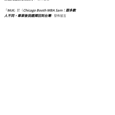
McK
Chicago Booth MBA Sam：跟多數
「
」於〈
人不同，畢業後我選擇回到台灣
〉發佈留言