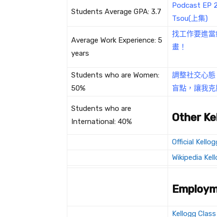
Podcast E
Students Average GPA: 3.7
Tsou(上集)
找工作要進當紅
Average Work Experience: 5
畫！
years
Students who are Women:
調整社交心態，順
50%
盲點，讓我克
Students who are
Other Ke
International: 40%
Official Kell
Wikipedia Kel
Employm
Kellogg Clas