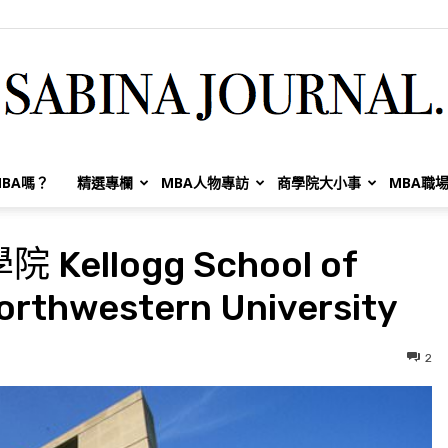
BA嗎？
精選專欄
MBA人物專訪
商學院大小事
MBA職
Sabina
llogg School of
rthwestern University
Huang
2