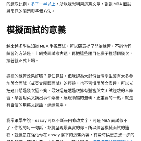
的錄取比例，
多了一半以上
，所以我想利用這篇文章，談談 MBA 面試
最常見的問題與準備方法。
模擬面試的意義
越來越多學生知道
MBA
重視面試，所以願意提早開始練習，不過他們
練習的方法是，上網找面試考古題，再把這些題目在腦子裡想個幾次，
接著就正式上場。
這樣的練習效果好嗎？見仁見智，但我認為大部份台灣學生沒有太多參
加英文面試（或英文團體面試）的經驗，也不習慣用英文表達，所以光
把題目想過幾次還不夠，最好還是透過跟擁有豐富英文面試經驗的人練
習，學習用英文講出事件架構，展現順暢的邏輯，更重要的一點，就是
有自信的用英文說話，練練氣場。
我常跟學生說，
essay
可以不斷來回修改文字，可是
MBA
面試假不
了，你說的每一句話，都將呈現最真實的你。所以練習模擬面試的過
程，就像是在強化你在
essay
寫下的這些內容，有些時候更是進一步的