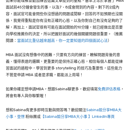
如果你能理解並勤加練習這篇文章提到的重點，基本上等於掌握了
MBA
面試前45分鐘會發生的事，以及
7
、
8
成會問到的內容。剩下的
2
成內
容，面試官可能會問些你沒想過的問題或閒聊，回答的不如預期也沒關
係，我覺得重點是你有沒有正確的心態，以及你對自己有沒有足夠的了
解，再加上，面試官很有可能在面試開始的10分鐘，就已經做出是否要
向學校推薦你的決定，所以把握好面試的幾個關鍵問題很重要。（推薦
閱讀：
當面試比重佔越來越高，你一定要知道的四個面試心法
）
MBA 面試沒有想像中的困難，只要有方向的練習，瞭解問題背後的意
義、懂得表達的邏輯，更重要的是保持正確心態，相信每個人都能從練
習面試的過程中，學習到更多 storytelling 的技巧及重要性，這些能力
不管是申請 MBA 或者是求職，都能派上用場！
如果你確定想申請MBA，想跟Sabina聊更多，歡迎填寫
免費評估表格
，
將會有專人與你聯繫喔！
想和Sabina有更多即時互動與問答嗎？歡迎關注
Sabina姐分享MBA大
小事，登愣
粉絲團或
【Sabina姐分享MBA大小事 】LinkedIn專頁