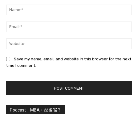
Comment:
Na
Ema
Web
Save my name, email, and website in this browser for the next
time I comment.
Podcast－MBA，然後呢？