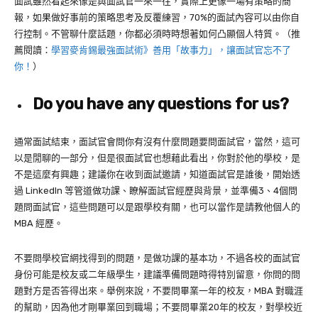
面試雖然看起來像是與面試官一來一往，實際上更像一場有策略的簡
報，如果做好事前的策略思考及反覆練習，
70%
的面試內容可以由你自
行控制。不管聊什麼話題，你都必須時時想著如何凸顯個人特質。（推
薦閱讀：
學習麥肯錫最強面試術》善用「故事力」，讓面試官忘不了
你！
）
Do you have any questions for us?
通常面試結束，面試官會問你有沒有什麼問題要問面試官，當然，這可
以是閒聊的一部分，但是很面試官也想藉此看出，你對於他的學校，是
不是這麼有興趣；建議你在收到面試邀請，知道面試官是誰後，開始透
過
LinkedIn
等管道做功課、瞭解面試官經歷與背景，並準備
3
、
4
個問
題問面試官，這些問題可以是跟學校有關，也可以當作是請教他個人的
MBA 經歷。
不要問學校官網找得到的問題，是做功課的基本功，不過各校的面試官
身份可能是校友或二年級學生，建議準備問題時得特別留意，你問的問
題對方是否答得出來。舉例來說，不要問畢業一年的校友，
MBA
對職涯
的幫助，因為他才剛畢業回到職場；不要問畢業
20
年的校友，對學校近