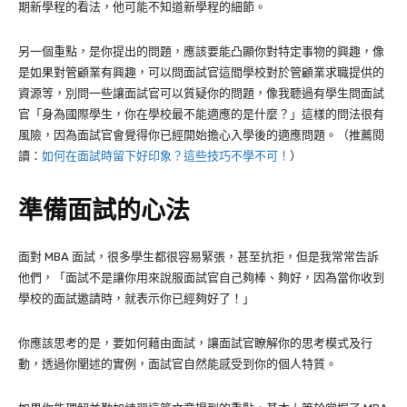
期新學程的看法，他可能不知道新學程的細節。
另一個重點，是你提出的問題，應該要能凸顯你對特定事物的興趣，像
是如果對管顧業有興趣，可以問面試官這間學校對於管顧業求職提供的
資源等，別問一些讓面試官可以質疑你的問題，像我聽過有學生問面試
官「身為國際學生，你在學校最不能適應的是什麼？」這樣的問法很有
風險，因為面試官會覺得你已經開始擔心入學後的適應問題。（推薦閱
讀：
如何在面試時留下好印象？這些技巧不學不可！
）
準備面試的心法
面對 MBA 面試，很多學生都很容易緊張，甚至抗拒，但是我常常告訴
他們，「面試不是讓你用來說服面試官自己夠棒、夠好，因為當你收到
學校的面試邀請時，就表示你已經夠好了！」
你應該思考的是，要如何藉由面試，讓面試官瞭解你的思考模式及行
動，透過你闡述的實例，面試官自然能感受到你的個人特質。