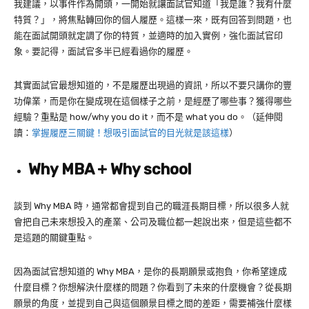
我建議，以事件作為開頭，一開始就讓面試官知道「我是誰？我有什麼
特質？」，將焦點轉回你的個人履歷。這樣一來，既有回答到問題，也
能在面試開頭就定調了你的特質，並適時的加入實例，強化面試官印
象。要記得，面試官多半已經看過你的履歷。
其實面試官最想知道的，不是履歷出現過的資訊，所以不要只講你的豐
功偉業，而是你在變成現在這個樣子之前，是經歷了哪些事？獲得哪些
經驗？重點是
how/why you do it
，而不是
what you do
。（延伸閱
讀：
掌握履歷三關鍵！想吸引面試官的目光就是該這樣
）
Why MBA + Why school
談到
Why MBA
時，通常都會提到自己的職涯長期目標，所以很多人就
會把自己未來想投入的產業、公司及職位都一起說出來，但是這些都不
是這題的關鍵重點。
因為面試官想知道的 Why MBA，是你的長期願景或抱負，你希望達成
什麼目標？你想解決什麼樣的問題？你看到了未來的什麼機會？從長期
願景的角度，並提到自己與這個願景目標之間的差距，需要補強什麼樣