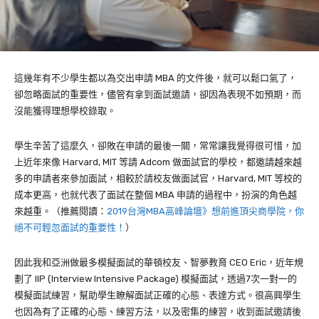
這幾年有不少學生都以為交出申請 MBA 的文件後，就可以鬆口氣了，
卻忽略面試的重要性，儘管有拿到面試邀請，卻因為表現不如預期，而
沒能獲得理想學校錄取。
學生辛苦了這麼久，卻敗在申請的最後一關，常常讓我覺得很可惜，加
上近年來像 Harvard, MIT 等請 Adcom 做面試官的學校，都邀請越來越
多的申請者來參加面試，相較於請校友做面試官，Harvard, MIT 等校的
成本更高，也就代表了面試在整個 MBA 申請的過程中，扮演的角色越
來越重。（推薦閱讀：
2019台灣MBA高峰論壇》想前進頂尖商學院，你
絕不可輕忽面試的重要性！
）
因此我和亞洲做最多模擬面試的華頓校友、智夢教育 CEO Eric，近年規
劃了
IIP (Interview Intensive Package) 模擬面試，透過7次一對一的
模擬面試練習，幫助學生瞭解面試正確的心態、表達方式。很高興學生
也因為有了正確的心態、練習方法，以及密集的練習，收到面試邀請後