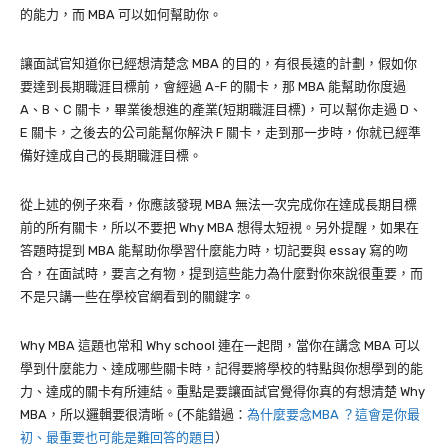
的能力，而 MBA 可以如何幫助你。
讓面試官知道你已經想清楚念 MBA 的目的，有很長遠的計劃，假如你
要達到長期職涯目標前，會經過 A-F 的關卡，那
MBA
能幫助你度過
A
、
B
、
C
關卡，畢業後想進的產業
(
短期職涯目標
)
，可以幫你走過
D
、
E
關卡，之後去的公司能幫你解決
F
關卡，走到那一步時，你就已經準
備好達成自己的長期職涯目標。
從上述的例子來看，你應該發現
MBA
無法一次完成你在達成長期目標
前的所有關卡，所以不要把 Why MBA 想得太短視。另外提醒，如果在
答題時提到
MBA
能幫助你學習什麼能力時，切記要與
essay
寫的吻
合，在面試時，要言之有物，提到這些能力為什麼對你來說很重要，而
不是只講一些在學校官網看到的關鍵字。
Why MBA
這題也常和
Why school
連在一起問，當你在講念
MBA
可以
學到什麼能力、達成哪些關卡時，記得
要將學校的特點與你想學到的能
力、達成的關卡有所連結。重點是要讓面試官覺得你真的有想清楚
Why
MBA
，所以邏輯要很清晰。(不能錯過：
為什麼要念MBA ？這會是你最
初、最重要也可能是難回答的題目
）