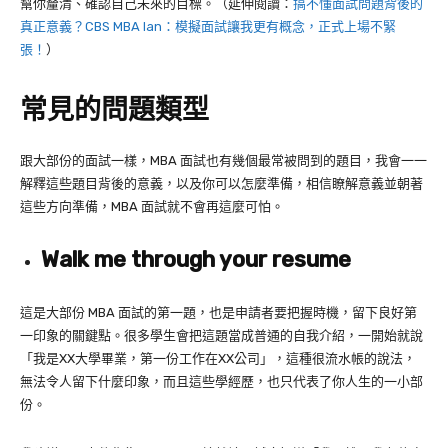
幫你釐清、確認自己未來的目標。（延伸閱讀：
搞不懂面試問題背後的
真正意義？CBS MBA Ian：模擬面試讓我更有概念，正式上場不緊
張！
）
常見的問題類型
跟大部份的面試一樣，MBA 面試也有幾個最常被問到的題目，我會一一
解釋這些題目背後的意義，以及你可以怎麼準備，相信瞭解意義並朝著
這些方向準備，MBA 面試就不會再這麼可怕。
Walk me through your resume
這是大部份
MBA
面試的第一題，也是申請者要把握時機，留下良好第
一印象的關鍵點。很多學生會把這題當成普通的自我介紹，一開始就說
「我是
XX
大學畢業，第一份工作在
XX
公司」，這種很流水帳的說法，
無法令人留下什麼印象，而且這些學經歷，也只代表了你人生的一小部
份。