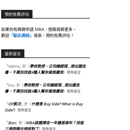
預約免費評估
如果你有興趣申請 MBA，想跟我聊更多，
歡迎
「點此連結」
填表，預約免費評估！
最新留言
學校教授、公司總經理…想出國念
「
Sabina
」於〈
書，千萬別找這4種人幫你寫推薦信
〉發佈留言
學校教授、公司總經理…想出國念
「
Iris
」於〈
書，千萬別找這4種人幫你寫推薦信
〉發佈留言
OP凱文
什麼是 Buy Side? What is Buy
「
」於〈
Side?
〉發佈留言
Bon
MBA該選擇念一年還是兩年？用這
「
」於〈
三個問題去想就對了
〉發佈留言