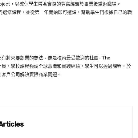
ial project，以確保學生帶著實際的豐富經驗於畢業後重返職場。
過 115 門選修課程，並從第一年開始即可選課，幫助學生們根據自己的職
有將來要創業的想法。像是校內最受歡迎的社團- The
有超過八百名的社員。學校課程強調全球意識和實踐經驗。學生可以透過課程，於
到客戶公司解決實際商業問題。
rticles