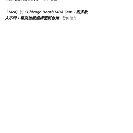
McK
Chicago Booth MBA Sam：跟多數
「
」於〈
人不同，畢業後我選擇回到台灣
〉發佈留言