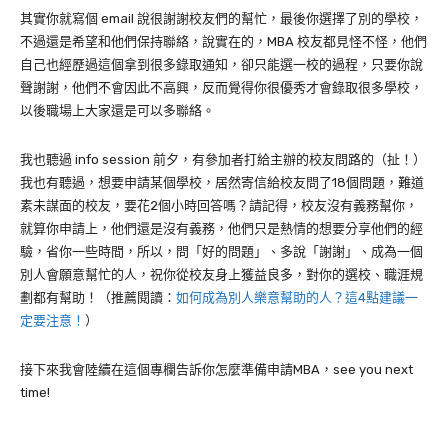
其實你就寫個 email 說很謝謝校友們的幫忙，最後你選擇了別的學校，
不過還是希望和他們保持聯絡，說實在的，MBA 校友都見怪不怪，他們
自己也經歷過這個拿到很多錄取通知，卻只能選一校的過程，只要你說
聲謝謝，他們不會因此不高興，反而覺得你很優秀才會錄取很多學校，
以後職場上大家還是可以多聯絡。
我也聽過 info session 前夕，有參加者打給主辦的校友問路的（扯！）
我也有聽過，想要申請某個學校，居然寄信給校友問了18個問題，難道
素未謀面的校友，要花2個小時回答嗎？請記得，校友沒有義務幫你，
就算你申請上，他們還是沒有義務，他們只是熱情的想要分享他們的經
驗，省你一些時間，所以，問「好的問題」、多說「謝謝」、成為一個
別人會願意幫忙的人，祝你從校友身上獲益良多，對你的選校、職涯規
劃都有幫助！（推薦閱讀：
如何成為別人樂意幫助的人？這4點建議一
定要注意！
）
接下來我會陸續在這個專欄告訴你怎麼準備申請MBA，see you next
time!