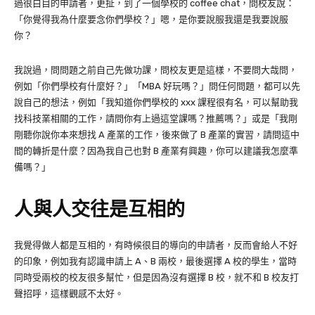
過很白目的申請者，更扯，到了一個學校的 coffee chat，問校友說：
「你覺得我為什麼要念你們學校？」嗯，是你要說服我還是我要說服
你？
我說過，問問題之前自己先做功課，問校友更是這樣，不要問大哉問，
例如「你們學校有什麼好？」「MBA 好玩嗎？」問任何問題，都可以先
說自己的想法，例如「我知道你們學校的 xxx 課程很有名，可以幫助我
找科技業相關的工作，請問你有上過這堂課嗎？推薦嗎？」或是「我剛
剛聽你說你本來想找 A 產業的工作，後來做了 B 產業的實習，請問這中
間的轉折是什麼？因為我自己也對 B 產業有興趣，你可以建議我怎麼準
備嗎？」
人與人交往是互相的
我覺得做人都是互相的，有時候很目的導向的申請者，反而會給人不好
的印象，例如我有認識申請上 A、B 兩校，最後選擇 A 校的學生，當時
同時受兩校的校友很多幫忙，但是因為沒有選擇 B 校，就不和 B 校友打
聲招呼，這樣觀感不太好。