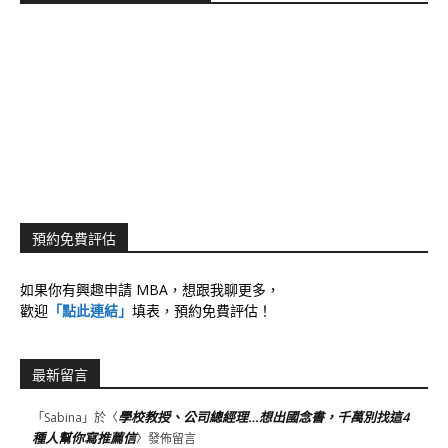
預約免費評估
如果你有興趣申請 MBA，想跟我聊更多，
歡迎
「點此連結」
填表，預約免費評估！
最新留言
學校教授、公司總經理…想出國念書，千萬別找這4
「
Sabina
」於〈
種人幫你寫推薦信
〉發佈留言