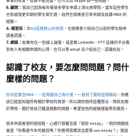
畢業的校友，就算不能見面，也可以用 Skype 問一些問題。
5. 顧問：
我自己因為每年幫很多學生申請上頂尖商學院，當年這些學生
也有被我更早期的學生幫忙過，自然也很樂意分享申請及就讀 MBA 的
經驗。
6. 補習班：
像A2這樣熱心的老師
，也很樂意介紹自己以前的學生給申
請者認識。
7. 網路：
如果你在一些線上論壇，或是像 LinkedIn、PTT 這樣的平台看
到有人有相關申請的心得，也可以寄 email 去介紹自己，認識校友。
認識了校友，要怎麼問問題？問什
麼樣的問題？
你決定要念MBA，一定問過自己為什麼
，一旦
到了選校這個階段
，你應
該已經是知道所有關於學校的資源，所以請你抱持這種想法，問校友關
於學校、關於他自己職涯規劃的問題，希望從他的經驗裡面學到東西。
很多申請者想的很短程，心裡只想著怎麼「寫好 essay」，問的問題就
會是「你看過今年的題目嗎？你覺得我應該怎麼寫 xxx essay？」我說