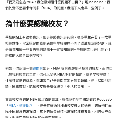
「我又沒念過 MBA，我怎麼知道什麼問題不白目？」喔 no no no，我
們其實不是要求你問多「MBA」的問題，我接下來會舉一些例子。
為什麼要認識校友？
學校網站上有很多資訊，但是網路資訊是死的，很多學生在看了一堆學
校網站後，常常還是問我到底這些學校哪裡不同？認識校友的好處，就
是讓你知道一些看再多網站都不一定會知道的—學校的文化是什麼？什
麼樣的人適合這個學校？
例如，你認識一個
顧問業
出身、MBA 畢業後轉到科技業的校友，而你自
己想找科技業的工作，你可以問他 MBA 對他的幫助，或者學校提供了
什麼樣實際的資源，你如果自己是顧問業出身想要轉職，也可以問他建
議。簡單來說，認識校友就是讓你得到「更活的資訊」。
其實校友真的是 MBA 最珍貴的寶藏，就像我們今年開始做的 Podcast-
「
MBA，然後呢？
」，也是在透過各種跟校友聊天的過程，瞭解他們面
臨不同職涯的選擇時，當下的情景與作出選擇的種種考量，相信這些資
訊，對正在申請 MBA 的你也有幫助。