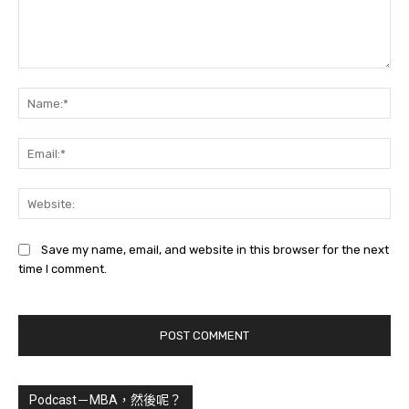
Comment:
Na
Ema
Web
Save my name, email, and website in this browser for the next
time I comment.
Podcast－MBA，然後呢？