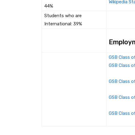
Wikipedia St
44%
Students who are
International: 39%
Employm
GSB Class o
GSB Class o
GSB Class o
GSB Class o
GSB Class o