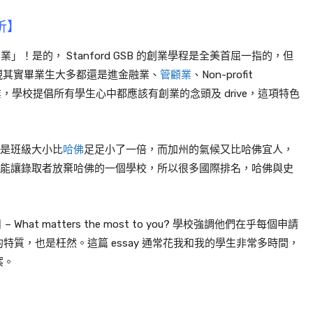
解析】
創業」！是的， Stanford GSB 的創業學程是全美首屈一指的，但
)，會發現其實畢業生大多都還是進金融業、
管顧業
、Non-profit
是創業，學校提倡所有學生心中都應該有創業的念頭及 drive，這項特色
原因是班級大小比
哈佛
足足小了一倍，而加州的氣候又比哈佛宜人，
是最有可能讓錄取者放棄哈佛的一個學校，所以很多國際排名，哈佛與史
 – What matters the most to you? 學校強調他們在乎每個申請
質，也是枉然。這篇 essay 通常花我和我的學生非常多時間，
案。