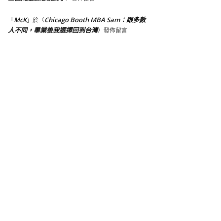
McK
Chicago Booth MBA Sam：跟多數
「
」於〈
人不同，畢業後我選擇回到台灣
〉發佈留言