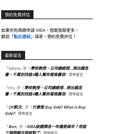
預約免費評估
如果你有興趣申請 MBA，想跟我聊更多，
歡迎
「點此連結」
填表，預約免費評估！
最新留言
學校教授、公司總經理…想出國念
「
Sabina
」於〈
書，千萬別找這4種人幫你寫推薦信
〉發佈留言
學校教授、公司總經理…想出國念
「
Iris
」於〈
書，千萬別找這4種人幫你寫推薦信
〉發佈留言
OP凱文
什麼是 Buy Side? What is Buy
「
」於〈
Side?
〉發佈留言
Bon
MBA該選擇念一年還是兩年？用這
「
」於〈
三個問題去想就對了
〉發佈留言