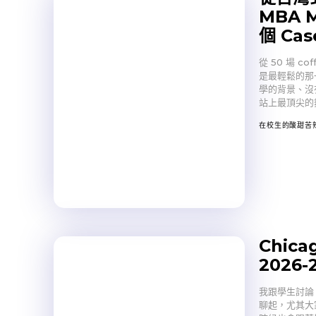
MBA M
個 Ca
從 50 場 co
是最輕鬆的那
學的背景、沒
站上最頂尖的
在校生的酸甜苦
Chica
2026
我跟學生討論 
聊起，尤其大