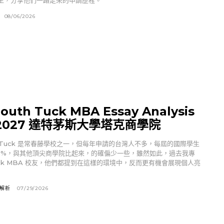
錄取生，分享他們一路走來的申請歷程。
08/06/2026
outh Tuck MBA Essay Analysis
-2027 達特茅斯大學塔克商學院
th Tuck 是常春藤學校之一，但每年申請的台灣人不多，每屆的國際學生
0%，與其他頂尖商學院比起來，的確偏少一些，雖然如此，過去我專
uck MBA 校友，他們都提到在這樣的環境中，反而更有機會展現個人亮
文解析
07/29/2026