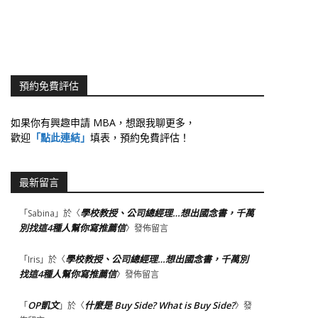
預約免費評估
如果你有興趣申請 MBA，想跟我聊更多，
歡迎
「點此連結」
填表，預約免費評估！
最新留言
學校教授、公司總經理…想出國念書，千萬
「
Sabina
」於〈
別找這4種人幫你寫推薦信
〉發佈留言
學校教授、公司總經理…想出國念書，千萬別
「
Iris
」於〈
找這4種人幫你寫推薦信
〉發佈留言
OP凱文
什麼是 Buy Side? What is Buy Side?
「
」於〈
〉發