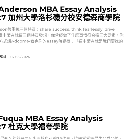
Anderson MBA Essay Analysis
6-27 加州大學洛杉磯分校安德森商學院
son很重視三個特質：share success, think fearlessly, drive
，建議申請者就這三個特質發想，你曾經做了什麼事情符合這三大要素。你
方式讓Adcom在看完你的essay時覺得：「這申請者就是我們要找的
文解析
07/29/2026
Fuqua MBA Essay Analysis
-27 杜克大學福夸學院
uqua最知名的就是要列出關於自己的25件事，這題常常讓學生又愛又怕，