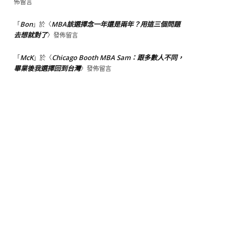
佈留言
Bon
MBA該選擇念一年還是兩年？用這三個問題
「
」於〈
去想就對了
〉發佈留言
McK
Chicago Booth MBA Sam：跟多數人不同，
「
」於〈
畢業後我選擇回到台灣
〉發佈留言