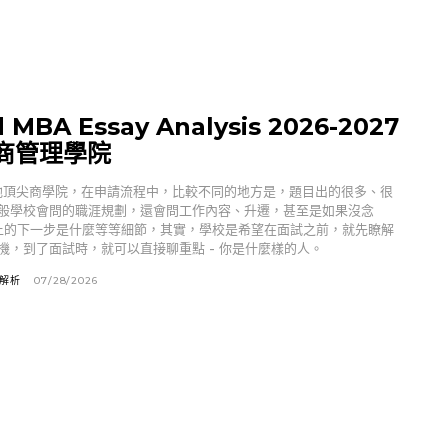
d MBA Essay Analysis 2026-2027
商管理學院
和其他頂尖商學院，在申請流程中，比較不同的地方是，題目出的很多、很
般學校會問的職涯規劃，還會問工作內容、升遷，甚至是如果沒念
上的下一步是什麼等等細節，其實，學校是希望在面試之前，就先瞭解
機，到了面試時，就可以直接聊重點 - 你是什麼樣的人。
文解析
07/28/2026