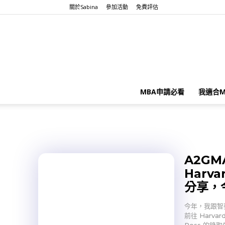
關於Sabina
參加活動
免費評估
MBA申請必看
我適合M
A2GM
Harv
分享，
今年，我跟智夢
前往 Harvard