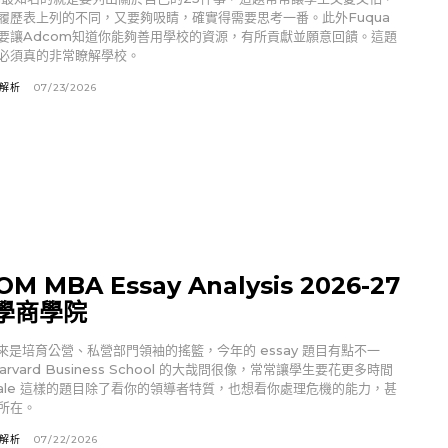
履歷表上列的不同，又要夠吸睛，確實得需要思考一番。此外Fuqua
要讓Adcom知道你能夠善用學校的資源，有所貢獻並願意回饋。這題
必須真的非常瞭解學校。
文解析
07/23/2026
SOM MBA Essay Analysis 2026-27
學商學院
M向來是培育公營、私營部門領袖的搖籃，今年的 essay 題目有點不一
rvard Business School 的大哉問很像，常常讓學生要花更多時間
Yale 這樣的題目除了看你的領導者特質，也想看你處理危機的能力，甚
所在。
文解析
07/22/2026