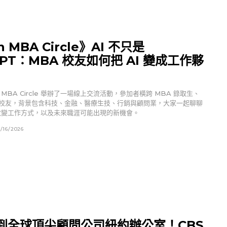
n MBA Circle》AI 不只是
GPT：MBA 校友如何把 AI 變成工作夥
n MBA Circle 舉辦了一場線上交流活動，參加者橫跨 MBA 錄取生、
校友，背景包含科技、金融、醫療生技、行銷與顧問業，大家一起聊聊
何改變工作方式，以及未來職涯可能出現的新機會。
/16/2026
到全球頂尖顧問公司紐約辦公室！CBS