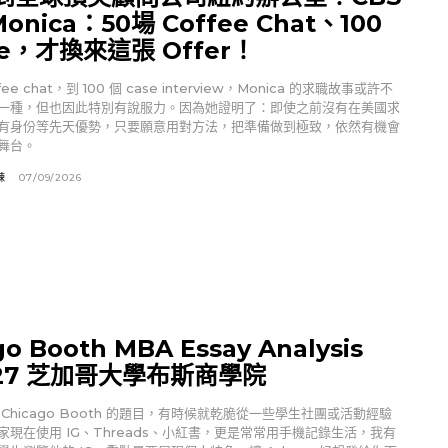
onica：50場 Coffee Chat、100
se，才換來這張 Offer！
ffee chat，到 100 個 case interview，Monica 的求職故事或許不
一種，但也因此特別有說服力。因為她證明了：即使之前沒有在美國求
有身份等先天優勢，只要願意用對方法，把準備做到極致，依然有機會
舞台。
辣
07/09/2026
go Booth MBA Essay Analysis
-27 芝加哥大學布斯商學院
Chicago Booth 的題目，有時候就乾脆從一些學生社團或活動經驗
家現在使用 IG、Threads、小紅書，更是常常用手機記錄生活，我有