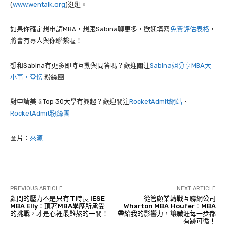
(
www.wentalk.org
)逛逛。
如果你確定想申請MBA，想跟Sabina聊更多，歡迎填寫
免費評估表格
，
將會有專人與你聯繫喔！
想和Sabina有更多即時互動與問答嗎？歡迎關注
Sabina姐分享MBA大
小事，登愣
粉絲團
對申請美國Top 30大學有興趣？歡迎關注
RocketAdmit網站
、
RocketAdmit粉絲團
圖片：
來源
PREVIOUS ARTICLE
NEXT ARTICLE
顧問的壓力不是只有工時長 IESE
從管顧業轉戰互聯網公司
MBA Elly：頂著MBA學歷所承受
Wharton MBA Houfer：MBA
的挑戰，才是心裡最難熬的一關！
帶給我的影響力，讓職涯每一步都
有跡可循！