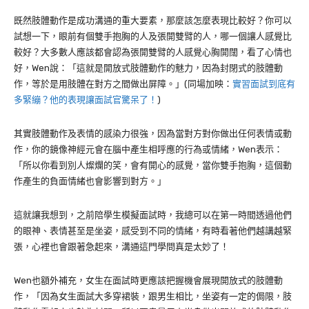
既然肢體動作是成功溝通的重大要素，那麼該怎麼表現比較好？你可以
試想一下，眼前有個雙手抱胸的人及張開雙臂的人，哪一個讓人感覺比
較好？大多數人應該都會認為張開雙臂的人感覺心胸開闊，看了心情也
好，Wen說：「這就是開放式肢體動作的魅力，因為封閉式的肢體動
作，等於是用肢體在對方之間做出屏障。」(同場加映：
實習面試到底有
多緊繃？他的表現讓面試官驚呆了！
)
其實肢體動作及表情的感染力很強，因為當對方對你做出任何表情或動
作，你的鏡像神經元會在腦中產生相呼應的行為或情緒，Wen表示：
「所以你看到別人燦爛的笑，會有開心的感覺，當你雙手抱胸，這個動
作產生的負面情緒也會影響到對方。」
這就讓我想到，之前陪學生模擬面試時，我總可以在第一時間透過他們
的眼神、表情甚至是坐姿，感受到不同的情緒，有時看著他們越講越緊
張，心裡也會跟著急起來，溝通這門學問真是太妙了！
Wen也額外補充，女生在面試時更應該把握機會展現開放式的肢體動
作，「因為女生面試大多穿裙裝，跟男生相比，坐姿有一定的侷限，肢