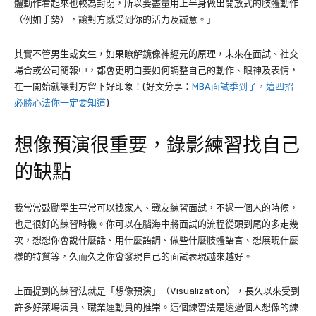
體動作看起來也較為封閉，所以要盡量用上半身做出開放式的肢體動作
（例如手勢），讓對方感受到你的活力及誠意。」
其實不管男生或女生，如果瞭解鏡像神經元的原理，未來在面試、社交
場合或公司簡報中，都會更明白要如何調整自己的動作、眼神及表情，
在一開始就讓對方留下好印象！(好文分享：
MBA面試季到了，這四招
必勝心法你一定要知道
)
想像預演很重要，錄影練習找自己
的缺點
我常常鼓勵學生平常可以找家人、戰友練習面試，不過一個人的時候，
也是很好的練習時機。你可以在腦海中將面試的流程從頭到尾的多走幾
次，想想你會說什麼話、用什麼語調、做些什麼肢體語言、想展現什麼
樣的特質等，久而久之你會發現自己的面試表現越來越好。
上面提到的練習法就是「想像預演」（Visualization），長久以來受到
許多好萊塢演員、職業運動員的推崇。這個練習法是透過個人想像的練