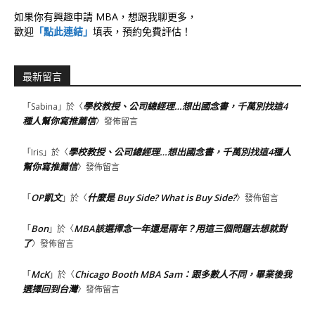
如果你有興趣申請 MBA，想跟我聊更多，
歡迎
「點此連結」
填表，預約免費評估！
最新留言
學校教授、公司總經理…想出國念書，千萬別找這4
「
Sabina
」於〈
種人幫你寫推薦信
〉發佈留言
學校教授、公司總經理…想出國念書，千萬別找這4種人
「
Iris
」於〈
幫你寫推薦信
〉發佈留言
OP凱文
什麼是 Buy Side? What is Buy Side?
「
」於〈
〉發佈留言
Bon
MBA該選擇念一年還是兩年？用這三個問題去想就對
「
」於〈
了
〉發佈留言
McK
Chicago Booth MBA Sam：跟多數人不同，畢業後我
「
」於〈
選擇回到台灣
〉發佈留言