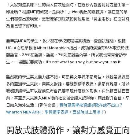
「大家知道素眛平生的兩人首次碰面時，在幾秒內就會對對方產生第一
印象嗎？根據MIT的研究，是兩秒！」Wen拋出的震撼彈，讓在座的學
生們都發出驚嘆聲，更想瞭解到底該如何運用這「黃金兩秒」在面試時
為自己留下好印象。
要申請MBA的學生，多少都在學校或職場累積過一些面試經驗，根據
UCLA心理學教授Albert Mehrabian指出，成功的溝通有55%取決於肢
體語言、38%在語調、語氣，7%則是談話內容，所以我也常常告訴學
生，一場面試要成功，it’s not what you say, but how you say it.
雖然我的學生英文能力都不錯，可是英文畢竟不是母語，以我帶過這麼
多的亞洲學生來說，用英文對話，要練到精準表達，還是有難度。所以
我都建議學生可以提前思考自己要呈現什麼樣的形象，在外籍面試官面
前，甚至是未來進入MBA後的社交場合讓人記得你，藉此提升自信，早
日融入海外生活！(延伸閱讀：
費時蒐集學校資訊卻敗在說不出口？
Wharton MBA Ariel：學習精準表達，面試時派上用場！
)
開放式肢體動作，讓對方感覺正向