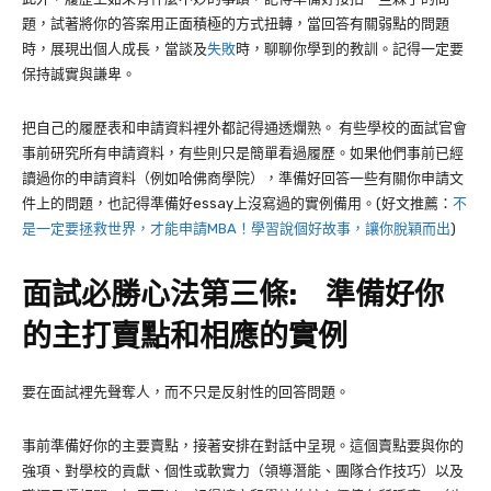
題，試著將你的答案用正面積極的方式扭轉，當回答有關弱點的問題
時，展現出個人成長，當談及
失敗
時，聊聊你學到的教訓。記得一定要
保持誠實與謙卑。
把自己的履歷表和申請資料裡外都記得通透爛熟。 有些學校的面試官會
事前研究所有申請資料，有些則只是簡單看過履歷。如果他們事前已經
讀過你的申請資料（例如哈佛商學院），準備好回答一些有關你申請文
件上的問題，也記得準備好essay上沒寫過的實例備用。(好文推薦：
不
是一定要拯救世界，才能申請MBA！學習說個好故事，讓你脫穎而出
)
面試必勝心法第三條: 準備好你
的主打賣點和相應的實例
要在面試裡先聲奪人，而不只是反射性的回答問題。
事前準備好你的主要賣點，接著安排在對話中呈現。這個賣點要與你的
強項、對學校的貢獻、個性或軟實力（領導潛能、團隊合作技巧）以及