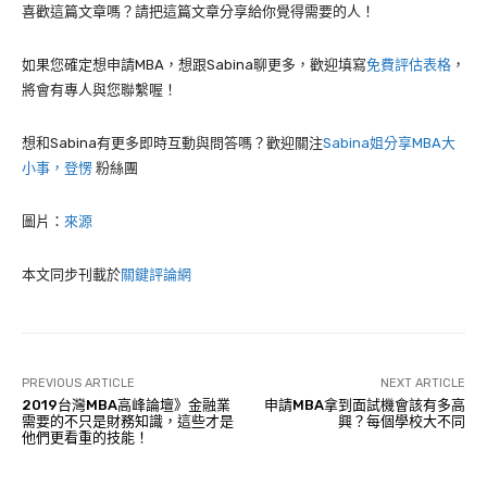
喜歡這篇文章嗎？請把這篇文章分享給你覺得需要的人！
如果您確定想申請MBA，想跟Sabina聊更多，歡迎填寫
免費評估表格
，
將會有專人與您聯繫喔！
想和Sabina有更多即時互動與問答嗎？歡迎關注
Sabina姐分享MBA大
小事，登愣
粉絲團
圖片：
來源
本文同步刊載於
關鍵評論網
PREVIOUS ARTICLE
NEXT ARTICLE
2019台灣MBA高峰論壇》金融業
申請MBA拿到面試機會該有多高
需要的不只是財務知識，這些才是
興？每個學校大不同
他們更看重的技能！