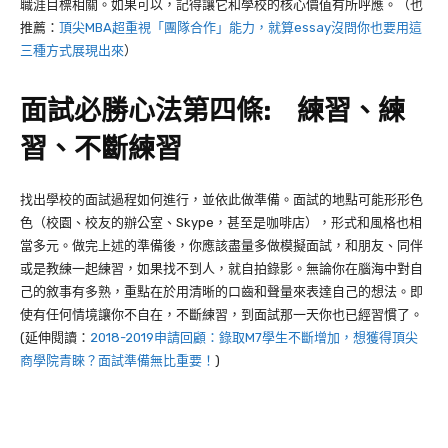
職涯目標相關。如果可以，記得讓它和學校的核心價值有所呼應。（也
推薦：
頂尖MBA超重視「團隊合作」能力，就算essay沒問你也要用這
三種方式展現出來
）
面試必勝心法第四條: 練習、練
習、不斷練習
找出學校的面試過程如何進行，並依此做準備。面試的地點可能形形色
色（校園、校友的辦公室、Skype，甚至是咖啡店），形式和風格也相
當多元。做完上述的準備後，你應該盡量多做模擬面試，和朋友、同伴
或是教練一起練習，如果找不到人，就自拍錄影。無論你在腦海中對自
己的敘事有多熟，重點在於用清晰的口齒和聲量來表達自己的想法。即
使有任何情境讓你不自在，不斷練習，到面試那一天你也已經習慣了。
(延伸閱讀：
2018-2019申請回顧：錄取M7學生不斷增加，想獲得頂尖
商學院青睞？面試準備無比重要！
)