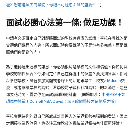
壇》想前進頂尖商學院，你絕不可輕忽面試的重要性！
)
面試必勝心法第一條: 做足功課！
申請者必須確定自己對即將面試的學校有透徹的認識，學校在尋找的是
合適他們課程的人選，所以面試時你要說明的不是你有多完美，而是說
服他們你是對的人。
為了能傳達出這樣的訊息，你必須很清楚學校的文化和價值。你如何與
學校的調性契合？你如何定位自己在群體中的位置？要找到答案，你可
以參訪學校、試著參加實體或者線上的活動跟學生、校友和
Adcom
交
流，或者細讀學校的網站、看學校電子報和社群網站上的新消息。這些
都要花時間，需要你在面試前詳細的計畫。(同場加映：
申請MBA不如
想像中簡單！Cornell MBA David：深入瞭解學校才是終極之道
)
學校會期待你能對自己所處或計畫進入的業界趨勢有獨到的看法，因此
定期接收業界消息，也多注意你欣賞的幾位業界領袖有什麼新評論。