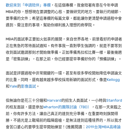
歡迎來到「申請陪伴」專欄
，在這個專欄，我會陪著有意在今年申請
MBA的你，想想現在要調整的心態、要做研究的地方、要執行的細節、
要準備的文件；希望這專欄的每篇文章，都能讓你更清楚申請過程中會
遇到、需注意的事項，幫助你順利進入理想的商學院。
MBA的面試季正要如火如荼的展開，來自世界各地、前景看好的申請者
正在焦急的等待面試通知。有件事我一直對學生強調的，就是不要等到
收到面試邀請那刻才開始做準備。正如準備馬拉松比賽一樣，最後幾週
是「
密集訓練」，在那之前，你已經要提早準備好你的「預備訓練」。
面試是評選過程中非常關鍵的一環，甚至有很多學校開始降低申請論文
的比重，同時，還有越來越多學校採用新穎的面試形式，像是
Kellogg
和
Yale
的
影像面試
。
但無論你是花三十分鐘和
Harvard
的招生人員面試，一小時與
Stanford
的校友面談，還是參加
Wharton的團隊討論（TBD）
，在那一天來臨之
前，你有許多方法，讓自己真正的達到充分準備，在重要時刻旗開得
勝。不過光是上戰場前的臨陣磨槍，是無法達到這種境界的，所以我才
會苦口婆心的要學生提早開始練習！(推薦閱讀：
2019台灣MBA高峰論