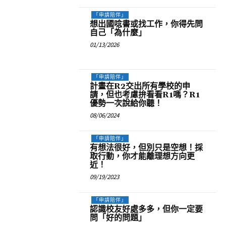
「申請陪伴」
想出國唸書或找工作，你得先問
自己「為什麼」
01/13/2026
「申請陪伴」
計畫在R2交出所有學校的申
請，但也考慮拚看看R1嗎？R1
優勢一次說給你聽！
08/06/2024
「申請陪伴」
有想法很好，但別只是空想！採
取行動，你才能離理想方向更
近！
09/19/2023
「申請陪伴」
認識校友好處多多，但你一定要
問「好的問題」