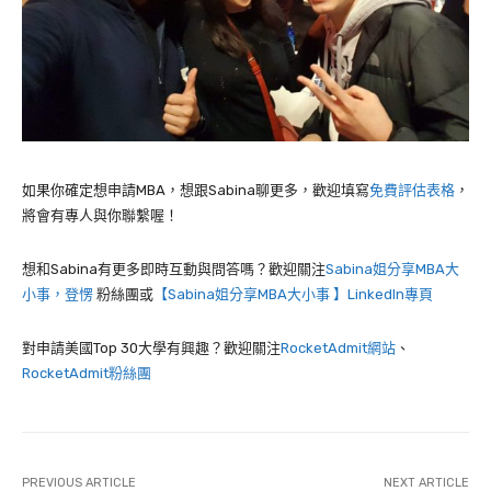
如果你確定想申請MBA，想跟Sabina聊更多，歡迎填寫
免費評估表格
，
將會有專人與你聯繫喔！
想和Sabina有更多即時互動與問答嗎？歡迎關注
Sabina姐分享MBA大
小事，登愣
粉絲團或
【Sabina姐分享MBA大小事 】LinkedIn專頁
對申請美國Top 30大學有興趣？歡迎關注
RocketAdmit網站
、
RocketAdmit粉絲團
PREVIOUS ARTICLE
NEXT ARTICLE