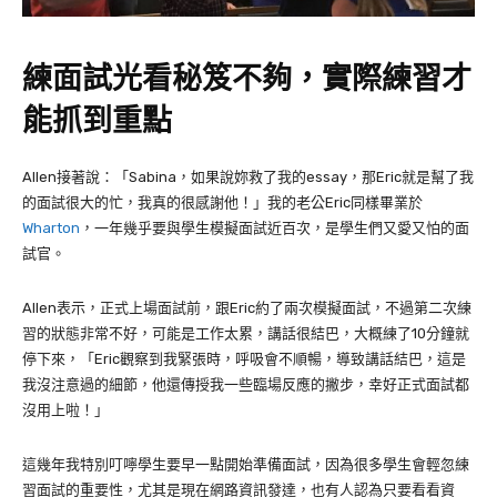
練面試光看秘笈不夠，實際練習才
能抓到重點
Allen
接著說：「
Sabina
，如果說妳救了我的
essay
，那
Eric
就是幫了我
的面試很大的忙，我真的很感謝他！」我的老公
Eric
同樣畢業於
Wharton
，一年幾乎要與學生模擬面試近百次，是學生們又愛又怕的面
試官。
Allen
表示，正式上場面試前，跟
Eric
約了兩次模擬面試，不過第二次練
習的狀態非常不好，可能是工作太累，講話很結巴，大概練了
10
分鐘就
停下來，「
Eric
觀察到我緊張時，呼吸會不順暢，導致講話結巴，這是
我沒注意過的細節，他還傳授我一些臨場反應的撇步，幸好正式面試都
沒用上啦！」
這幾年我特別叮嚀學生要早一點開始準備面試，因為很多學生會輕忽練
習面試的重要性，尤其是現在網路資訊發達，也有人認為只要看看資