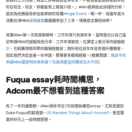
調我的工作亮點；再加上妳帶過這麼多學生，不管我需要請教哪間學校
的在校生、校友，妳都能馬上幫我介紹。」
Allen
能夠如此詳細的分析，
是因為他積極地參加我舉辦的各種
Mingle Event
、喝一杯，就連年度大
活動台灣
MBA
高峰論壇
都連續參加了三年，堪稱是忠實粉絲啊！
其實
Allen
第一次與我聊聊時，工作年資只有兩年多，當時我也以自己當
初申請
MBA
的經驗與他分享：工作年資較短，在課堂上能分享的經驗較
少，也較難領悟同學的職場經驗談；剛好他在該年年底有個升遷機會，
因此我們決定延後一年申請，累積更多職場經驗。(推薦閱讀：
我該今年
申請MBA還是明年再申請？先搞清楚這四種情況大不同
)
Fuqua essay
耗時間構思，
Adcom
最不想看到這種答案
有了一年的緩衝期，
Allen
隔年早在
7
月就開始構思
essay
，尤其是遇到
Duke Fuqua
的創意題－
25 Random Things About Yourself
，更是需
要好好花上一段時間想想。