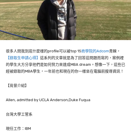
很多人問我到底什麼樣的
profile
可以被
top 15
商學院的
Adcom
青睞，
【錄取生申請心得】
這系列的文章就是為了回答這問題而寫的，案例裡
的學生大方分享他們是如何努力來達成
MBA dream
。想像一下，這些已
經被錄取的
MBA
學生，一年前也和現在的你一樣坐在電腦前搜尋資訊！
【背景介紹】
Allen, admitted by UCLA Anderson,Duke Fuqua
台灣大學工管系
現任工作：
IBM