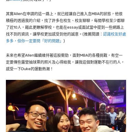
其實
Allen
在申請的這一路上，就已經讓自己進入念
MBA
的狀態，他很
積極的透過我的介紹，找了許多在校生、校友聊聊，每間學校至少都聊
了近
10
人，藉此更瞭解學校，也能在
essay
或面試當中提到一些網路上
找不到的資訊，讓學校更加感受到他的誠意。(推薦閱讀：
認識校友好處
多多，但你一定要問「好的問題」
)
未來也希望
Allen
繼續維持著這股衝勁，面對
MBA
的各種挑戰，有空一
定要傳些露營抽球票的照片及心得給我，讓我這個對運動不在行的人，
感受一下
Duke
的運動熱潮！