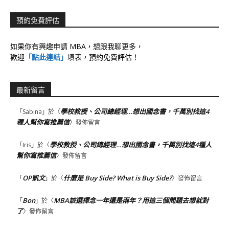
預約免費評估
如果你有興趣申請 MBA，想跟我聊更多，
歡迎
「點此連結」
填表，預約免費評估！
最新留言
學校教授、公司總經理…想出國念書，千萬別找這4
「
Sabina
」於〈
種人幫你寫推薦信
〉發佈留言
學校教授、公司總經理…想出國念書，千萬別找這4種人
「
Iris
」於〈
幫你寫推薦信
〉發佈留言
OP凱文
什麼是 Buy Side? What is Buy Side?
「
」於〈
〉發佈留言
Bon
MBA該選擇念一年還是兩年？用這三個問題去想就對
「
」於〈
了
〉發佈留言