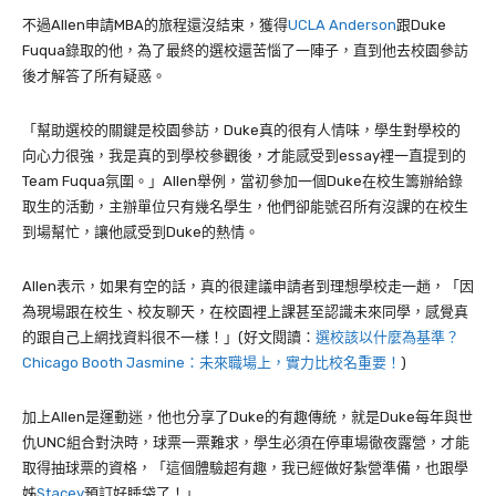
不過
Allen
申請
MBA
的旅程還沒結束，獲得
UCLA Anderson
跟
Duke
Fuqua
錄取的他，為了最終的選校還苦惱了一陣子，直到他去校園參訪
後才解答了所有疑惑。
「幫助選校的關鍵是校園參訪，
Duke
真的很有人情味，學生對學校的
向心力很強，我是真的到學校參觀後，才能感受到
essay
裡一直提到的
Team Fuqua
氛圍。」
Allen
舉例，當初參加一個
Duke
在校生籌辦給錄
取生的活動，主辦單位只有幾名學生，他們卻能號召所有沒課的在校生
到場幫忙，讓他感受到
Duke
的熱情。
Allen
表示，如果有空的話，真的很建議申請者到理想學校走一趟，「因
為現場跟在校生、校友聊天，在校園裡上課甚至認識未來同學，感覺真
的跟自己上網找資料很不一樣！」(好文閱讀：
選校該以什麼為基準？
Chicago Booth Jasmine：未來職場上，實力比校名重要！
)
加上
Allen
是運動迷，他也分享了
Duke
的有趣傳統，就是
Duke
每年與世
仇
UNC
組合對決時，球票一票難求，學生必須在停車場徹夜露營，才能
取得抽球票的資格，「這個體驗超有趣，我已經做好紮營準備，也跟學
姊
Stacey
預訂好睡袋了！」