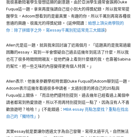
我很喜歡陪著學生發想這類的創意題，由於亞洲學生通常會誤將
Duke
Fuqua
這一題，拿來再度強調自己從小到大的得獎紀錄，所以我常常提
醒學生，
Adcom
想看到的是最真實、有趣的你，所以千萬別再寫各種很
普通的興趣、很風光的得獎紀錄。
(延伸閱讀：
給想上頂尖商學院的
你：除了拼錯字之外，寫essay千萬別犯這常見三大錯誤
)
Allen
光是這一題，就與我來回討論了近兩個月，「這題真的是我寫過最
困難的
essay
，寫到一半會懷疑自己過去這幾年到底活了什麼，所以我
也花了很多時間問問親友，從他們身上看到什麼樣的我，也靠著
Sabina
的幫忙，把一些乏味的內容變得更有個人特質。」
Allen
表示，他後來參觀學校時曾跟
Duke Fuqua
的
Adcom
聊到這一題，
Adcom
表示這幾年看過很多申請者，太過刻意的將自己的
25
點與
Fuqua
扯上關係，「而且他們還特別提到，過去幾年已經看過上萬個申
請者都寫到熱愛旅遊，所以不用再特別提到這一點了，因為沒有人不喜
歡旅遊吧？哈哈！」(不能錯過：
MBA essay 亮點怎麼找？重點在找出
自己的「獨特性」
)
其實
essay
就是要讓你透過文字為自己發聲，寫得太過平凡，自然無法