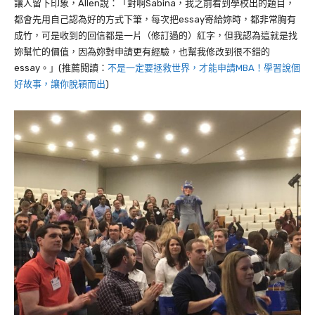
讓人留下印象，
Allen
說：「對啊
Sabina
，我之前看到學校出的題目，
都會先用自己認為好的方式下筆，每次把
essay
寄給妳時，都非常胸有
成竹，可是收到的回信都是一片（修訂過的）紅字，但我認為這就是找
妳幫忙的價值，因為妳對申請更有經驗，也幫我修改到很不錯的
essay
。」(推薦閱讀：
不是一定要拯救世界，才能申請MBA！學習說個
好故事，讓你脫穎而出
)