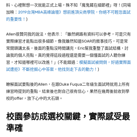
料、心裡默想一次就能正式上場，殊不知「魔鬼藏在細節裡」呀！(同場
加映：
2019台灣MBA高峰論壇》想前進頂尖商學院，你絕不可輕忽面試
的重要性！
)
Allen
很贊同我的說法，他表示：「雖然網路有資料可以參考，可是只有
實際練習才能點出很多細節，像我雖然知道
SOAR
的敘事技巧，可是常
常開頭講太長，後面的重點沒時間講完，
Eric
幫我重整了面試結構，討
論我的個人亮點，真的覺得這段過程還是需要一個懂面試的人聽你練
習，才知道哪裡可以改進！」(不能錯過：
模擬面試被問倒，好過實際面
試遭拒》不斷挖掘心中答案，他找到走下去的動力！
)
瞭解面試要點後的
Allen
，在跟
Duke Fuqua
二年級生面試時就用上所有
練習時提到的重點，結束後也對自己很有信心，果然在幾周後就收到學
校的
offer
，放下心中的大石頭。
校園參訪成選校關鍵，實際感受最
準確