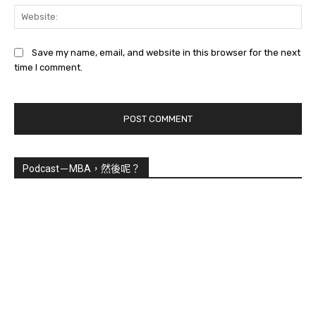
Web
Save my name, email, and website in this browser for the next
time I comment.
Podcast－MBA，然後呢？