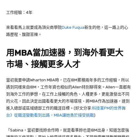
工作經驗：
4
年
來看看馬上就要成為頂尖商學院
Duke Fuqua
新生的他，這一路上的心
路歷程、酸甜苦辣。
用MBA當加速器，到海外看更大
市場、接觸更多人才
當初我要申請
Wharton MBA
時，已在
IBM
累積兩年多的工作經驗，所以
遇到同樣來自
IBM
，工作年資也相似的
Allen
特別聊得來。
Allen一直都有
到海外工作的夢想，在工作上接觸的角色、人種更多，更能激發出不同
的火花，因此決定出國看看更大的市場環境、將MBA作為加速器，達到
進入總部或區域總部工作的職涯目標。(好文分享:
科技業PM的世界舞
台》從職涯變動看到出路，MBA讓她勇於接受挑戰
)
「
Sabina
，當初要找妳合作時，就是看準妳也是
IBM
出身，知道怎麼強