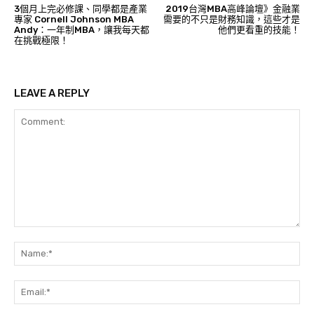
3個月上完必修課、同學都是產業
2019台灣MBA高峰論壇》金融業
專家 Cornell Johnson MBA
需要的不只是財務知識，這些才是
Andy：一年制MBA，讓我每天都
他們更看重的技能！
在挑戰極限！
LEAVE A REPLY
Comment:
Na
Ema