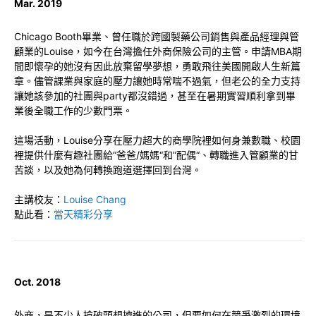
Mar. 2019
Chicago Booth畢業、曾任職於跨國製藥公司銷售與產品經理與管
顧業的Louise，如今在台灣擔任外商保險公司的主管。申請MBA期
間即懷孕的她沒有因此放棄留學夢想，勇敢飛往美國開啟人生新篇
章。儘管課業與家庭的壓力讓她時常喘不過氣，但老公的全力支持
讓她該參加的社團與party都沒錯過，甚至在暑期實習順利拿到畢
業後全職工作的少數門票。
這場活動，Louise分享在壓力超大的商學院裡如何身兼數職、校園
裡提供什麼有趣社團給“爸爸/媽媽“和”配偶“、轉職進入管顧業的甘
苦談，以及她為何轉換跑道選擇回到台灣。
主講校友：
Louise Chang
點此看：
當天精彩分享
Oct. 2018
外商，是不少人搶破頭想擠進的公司，但要如何在競爭激烈的環境