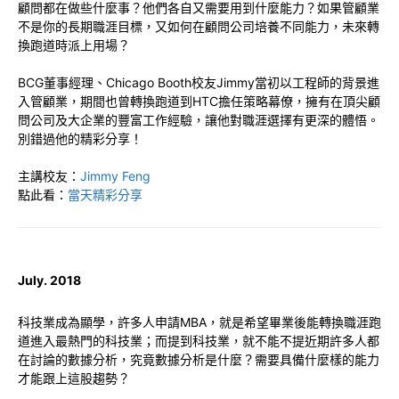
顧問都在做些什麼事？他們各自又需要用到什麼能力？如果管顧業
不是你的長期職涯目標，又如何在顧問公司培養不同能力，未來轉
換跑道時派上用場？
BCG董事經理、Chicago Booth校友Jimmy當初以工程師的背景進
入管顧業，期間也曾轉換跑道到HTC擔任策略幕僚，擁有在頂尖顧
問公司及大企業的豐富工作經驗，讓他對職涯選擇有更深的體悟。
別錯過他的精彩分享！
主講校友：
Jimmy Feng
點此看：
當天精彩分享
July. 2018
科技業成為顯學，許多人申請MBA，就是希望畢業後能轉換職涯跑
道進入最熱門的科技業；而提到科技業，就不能不提近期許多人都
在討論的數據分析，究竟數據分析是什麼？需要具備什麼樣的能力
才能跟上這股趨勢？