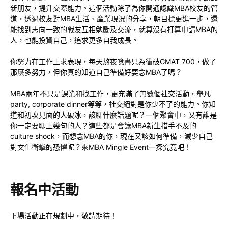
新朋友，提升交際能力。這個活動除了為你開通認識MBA校友的管
道，透過校友對MBA生活、產業現況的分享，朝目標更進一步，還
能找到志向一致的戰友互相勉勵及交流，就算沒有打算申請MBA的
人，也能投資自己，追求更多自我成長。
你努力在工作上求表現，每天熬夜唸書只為衝破GMAT 700，做了
那麼多努力，但你真的知道自己準備好要念MBA了嗎？
MBA兩年不只是課業和找工作，更充滿了無數個社交活動，舉凡
party, corporate dinner等等，社交絕對是你少不了的能力。你知
道和初次見面的人破冰，該聊什麼話題呢？一個聚會中，又有誰是
你一定要聊上幾句的人？這些都是會讓MBA新生措手不及的
culture shock，而想念MBA的你，現在又該如何準備，減少自己
對文化衝擊的恐懼呢？來MBA Mingle Event一探究竟吧！
報名中活動
下場活動正在規劃中，敬請期待！