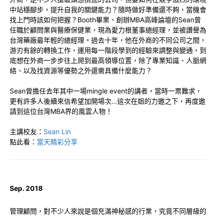
中站穩腳步，提升自我的關鍵能力？隨時做好準備還不夠，當機會
找上門時該如何把握？Booth畢業、創辦MBA高峰論壇的Sean曾
任職於顧問業與醫療保健業，現為愛力根董事總經理，並被讚譽為
台灣藥廠最年輕的總經理。過去十年，他在外商的不同公司之間，
游刃有餘的轉換工作，運用每一階段學到的經驗來調整與變通，到
底想在外商一步步往上爬到最高領導位置，除了專業知識、人脈網
絡、以及找資源等優勢之外還需具備什麼能力？
Sean曾擔任去年其中一場mingle event的講者，當時一票難求，
更有許多人後續來信希望加開場次…這次在姐的力邀之下，再度邀
請到這位台灣MBA界的風雲人物！
主講校友：
Sean Lin
點此看：
當天精彩分享
Sep. 2018
管理顧問，對不少人來說是個充滿神秘感的行業，究竟不同層級的