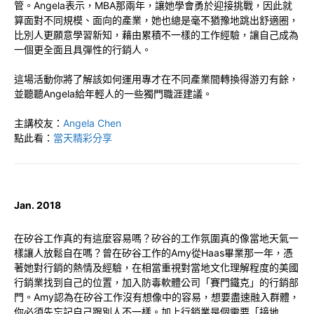
管。Angela表示，MBA那兩年，讓她學會勇於迎接挑戰，因此就
算面對不同規模、面向的產業，她也總是毫不猶豫地跳出舒適圈，
比別人更願意學習新知，藉由累積不一樣的工作經驗，讓自己成為
一個更全面且具彈性的行銷人。
這場活動你將了解該如何運用專才在不同產業間轉換得游刃有餘，
並聽聽Angela給年輕人的一些獨門職涯建議。
主講校友：
Angela Chen
點此看：
當天精彩分享
Jan. 2018
在矽谷工作真的有這麼容易嗎？矽谷的工作氛圍真的像當地天氣一
樣讓人放鬆自在嗎？曾在矽谷工作的Amy從Haas畢業那一年，憑
著她對行銷的熱情及經驗，在相當重視對當地文化理解程度的美國
行銷業找到自己的位置，加入防毒軟體公司「賽門鐵克」的行銷部
門。Amy認為在矽谷工作沒有想像中的容易，想要盡速融入群體，
你必須先忘記自己跟別人不一樣。加上行銷業是個需要「接地