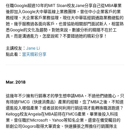
任職Google超過10年的MIT Sloan校友Jane分享自己從MBA畢業
後即加入Google大中華區線上業務團隊，曾任中小企業客戶的業
務經理、大企業客戶業務協理，現任大中華區經銷通路業務總監的
她，幾乎服務過各面向客戶，也曾協助相關部門面試新人，相當熟
悉Google的文化及趨勢。對她來說，數據分析的精隨不在於工
具，而是溝通能力，怎麼說呢？不要錯過她的精彩分享！
主講校友：
Jane Li
點此看：
當天精彩分享
Mar. 2018
這幾年不少擁有行銷專才的學生想申請MBA，不過他們總擔心，只
有待過FMCG（快速消費品）產業的經驗，念了MBA之後，不知道
還能投入哪個產業？或者該如何利用行銷這項才能轉換職涯跑道？
Kellogg校友Angela在MBA前待在FMCG產業，畢業後投入科技
業，曾任職於Microsoft、Yahoo等知名企業，還曾在備受矚目的
新創公司Gogoro取得大筆資金、快速擴張之際擔任行銷團隊主