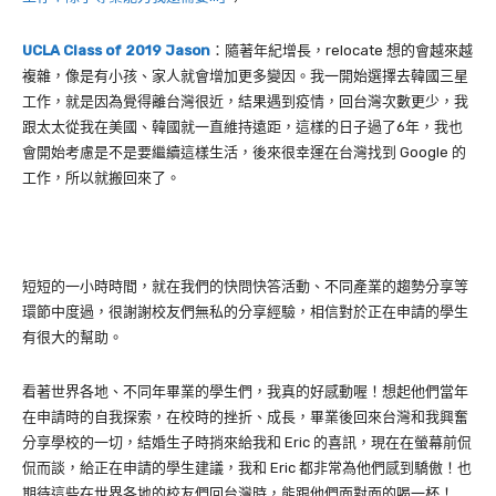
UCLA Class of 2019 Jason
：隨著年紀增長，
relocate
想的會越來越
複雜，像是有小孩、家人就會增加更多變因。我一開始選擇去韓國三星
工作，就是因為覺得離台灣很近，結果遇到疫情，回台灣次數更少，我
跟太太從我在美國、韓國就一直維持遠距，這樣的日子過了
6
年，我也
會開始考慮是不是要繼續這樣生活，後來很幸運在台灣找到
Google
的
工作，所以就搬回來了。
短短的一小時時間，就在我們的快問快答活動、不同產業的趨勢分享等
環節中度過，很謝謝校友們無私的分享經驗，相信對於正在申請的學生
有很大的幫助。
看著世界各地、不同年畢業的學生們，我真的好感動喔！想起他們當年
在申請時的自我探索，在校時的挫折、成長，畢業後回來台灣和我興奮
分享學校的一切，結婚生子時捎來給我和 Eric 的喜訊，現在在螢幕前侃
侃而談，給正在申請的學生建議，我和 Eric 都非常為他們感到驕傲！也
期待這些在世界各地的校友們回台灣時，能跟他們面對面的喝一杯！