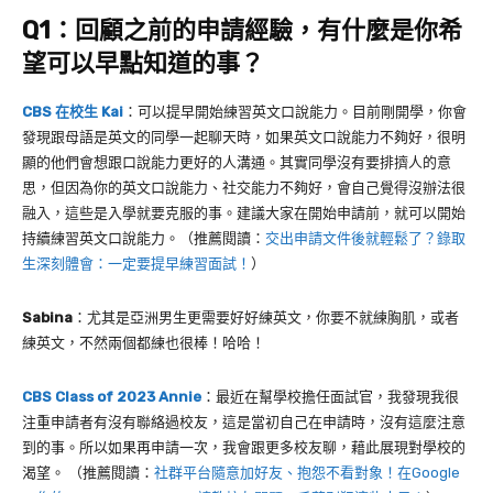
Q1
：回顧之前的申請經驗，有什麼是你希
望可以早點知道的事？
CBS 在校生 Kai
：可以提早開始練習英文口說能力。目前剛開學，你會
發現跟母語是英文的同學一起聊天時，如果英文口說能力不夠好，很明
顯的他們會想跟口說能力更好的人溝通。其實同學沒有要排擠人的意
思，但因為你的英文口說能力、社交能力不夠好，會自己覺得沒辦法很
融入，這些是入學就要克服的事。建議大家在開始申請前，就可以開始
持續練習英文口說能力。（推薦閱讀：
交出申請文件後就輕鬆了？錄取
生深刻體會：一定要提早練習面試！
）
Sabina
：尤其是亞洲男生更需要好好練英文，你要不就練胸肌，或者
練英文，不然兩個都練也很棒！哈哈！
CBS Class of 2023 Annie
：最近在幫學校擔任面試官，我發現我很
注重申請者有沒有聯絡過校友，這是當初自己在申請時，沒有這麼注意
到的事。所以如果再申請一次，我會跟更多校友聊，藉此展現對學校的
渴望。
（推薦閱讀：
社群平台隨意加好友、抱怨不看對象！在Google