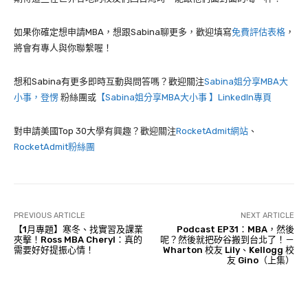
如果你確定想申請MBA，想跟Sabina聊更多，歡迎填寫
免費評估表格
，
將會有專人與你聯繫喔！
想和Sabina有更多即時互動與問答嗎？歡迎關注
Sabina姐分享MBA大
小事，登愣
粉絲團或
【Sabina姐分享MBA大小事 】LinkedIn專頁
對申請美國Top 30大學有興趣？歡迎關注
RocketAdmit網站
、
RocketAdmit粉絲團
PREVIOUS ARTICLE
NEXT ARTICLE
【1月專題】寒冬、找實習及課業
Podcast EP31：MBA，然後
夾擊！Ross MBA Cheryl：真的
呢？然後就把矽谷搬到台北了！－
需要好好提振心情！
Wharton 校友 Lily、Kellogg 校
友 Gino（上集）