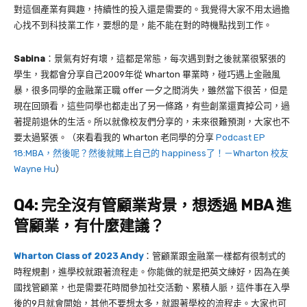
對這個產業有興趣，持續性的投入還是需要的。我覺得大家不用太過擔
心找不到科技業工作，要想的是，能不能在對的時機點找到工作。
Sabina
：景氣有好有壞，這都是常態，每次遇到對之後就業很緊張的
學生，我都會分享自己2009年從 Wharton 畢業時，碰巧遇上金融風
暴，很多同學的金融業正職 offer 一夕之間消失，雖然當下很苦，但是
現在回頭看，這些同學也都走出了另一條路，有些創業還賣掉公司，過
著提前退休的生活。所以就像校友們分享的，未來很難預測，大家也不
要太過緊張。（來看看我的 Wharton 老同學的分享
Podcast EP
18:MBA，然後呢？然後就賭上自己的 happiness了！－Wharton 校友
Wayne Hu
）
Q4:
完全沒有管顧業背景，想透過
MBA
進
管顧業，有什麼建議？
Wharton Class of 2023 Andy
：管顧業跟金融業一樣都有很制式的
時程規劃，進學校就跟著流程走。你能做的就是把英文練好，因為在美
國找管顧業，也是需要花時間參加社交活動、累積人脈，這件事在入學
後的
9
月就會開始，其他不要想太多，就跟著學校的流程走。大家也可