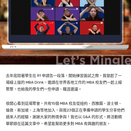
去年底陪著學生在
R1
申請告一段落，開始練習面試之際，我發起了一
場線上版的
MBA Drink
，邀請在世界各地工作的
MBA
校友們一起上線
聚聚，也給我的學生們一些申請、職涯建議。
很開心看到這場聚會，
共有
15
個
MBA
校友從紐約、西雅圖、波士頓、
倫敦、新加坡、上海等地加入，與我
23
個正在準備申請的學生分享他們
過來人的經驗，謝謝大家的熱情參與！
我也以
Q&A
的形式，將活動精
華節錄在這篇文章中，希望能幫助更多對
MBA
有興趣的朋友。