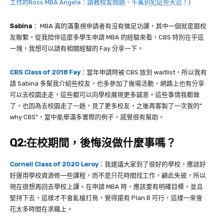
工作的Ross MBA Angela：請教校友問題，千萬別犯這些大忌！
）
Sabina
：
MBA
真的滿重視申請者有沒有做足功課，其中一個就是跟校
友聯繫，從我陪伴這麼多學生申請
MBA
的經驗來看，
CBS
特別在乎這
一塊，我想可以請有相關經驗的
Fay
分享一下。
CBS Class of 2018 Fay
：當年申請時被
CBS
放到
waitlist
，所以我有
請
Sabina
多幫我介紹些校友，也多參加了幾場活動，網路上也有分享
可以去校園走走，這些都可以向學校展現更多誠意。這些事情我都做
了，也因為去校園走了一趟，見了更多校友，之後再客製了一次我的
”
why CBS”
，當中能舉滿多實際的例子，感覺很有幫助。
Q2:
在校期間，後悔沒做什麼事嗎？
Cornell Class of 2020 Leroy
：我建議大家到了很好的學校，應該好
好運用學校資源修一些課程，而不是只花時間找工作，顧此失彼，所以
現在很想再回去學校上課。在申請
MBA
時，應該要有明確目標，並且
堅持下去，這樣才不會亂槍打鳥，覺得還有
Plan B
可行，這樣一來會
花太多時間在求職上。