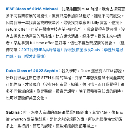
IESE Class of 2016 Michael
：如果能回到
MBA
時期，我會去探索更
多不同職業發展的可能性，就算只是參加面試也好，體驗不同的感受。
因為我第一年找實習找的很辛苦，最後找到藥廠
Eli Lilly
實習，也接下
return offer
，目前在醫療生技產業已經第
7
年，我會覺得有點可惜，沒
有去探詢其他產業的可能性，比方說快消品、綠能等。提醒未來申請
者，早點拿到
full time offer
是好事，但也不要放棄探索的機會。
（延
伸閱讀：
2017台灣MBA高峰論壇》摩根投信董事長Judy：學歷只是敲
門磚，有目標才走得遠
）
Duke Class of 2023 Sophie
：我入學時，
Duke
還沒有
STEM
認證，
所以我很專注於在修
STEM
相關的課程，到第二年想要嘗試不同產業的
可能性時，才發現自己沒有任何背景、知識，很可惜。而且我覺得上很
多不同領域的課，像是醫療、投資等課程，除了累積專業知識的同時，
也可以更瞭解美國文化。
Sabina
：哇，怎麼大家講的都是跟學業相關的事？其實也是，像 Eric
從 Wharton 畢業後創業，是他之前沒想過的事，所以也很後悔當初沒
多上一些行銷、管理的課程，這些知識創業都用得上。