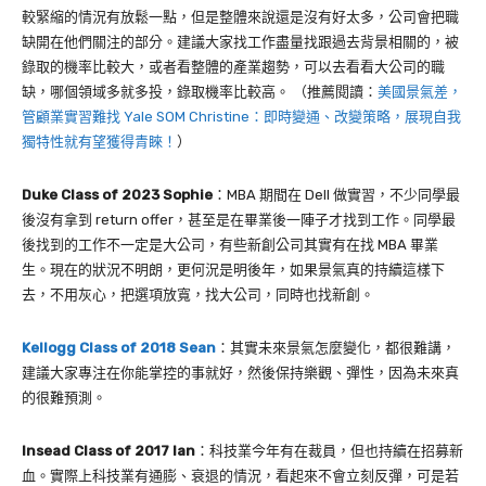
較緊縮的情況有放鬆一點，但是整體來說還是沒有好太多，公司會把職
缺開在他們關注的部分。建議大家找工作盡量找跟過去背景相關的，被
錄取的機率比較大，或者看整體的產業趨勢，可以去看看大公司的職
缺，哪個領域多就多投，錄取機率比較高。
（推薦閱讀：
美國景氣差，
管顧業實習難找 Yale SOM Christine：即時變通、改變策略，展現自我
獨特性就有望獲得青睞！
）
Duke Class of 2023 Sophie
：
MBA
期間在
Dell
做實習，不少同學最
後沒有拿到
return offer
，甚至是在畢業後一陣子才找到工作。同學最
後找到的工作不一定是大公司，有些新創公司其實有在找
MBA
畢業
生。現在的狀況不明朗，更何況是明後年，如果景氣真的持續這樣下
去，不用灰心，把選項放寬，找大公司，同時也找新創。
Kellogg Class of 2018 Sean
：其實未來景氣怎麼變化，都很難講，
建議大家專注在你能掌控的事就好，然後保持樂觀、彈性，因為未來真
的很難預測。
Insead Class of 2017 Ian
：科技業今年有在裁員，但也持續在招募新
血。實際上科技業有通膨、衰退的情況，看起來不會立刻反彈，可是若