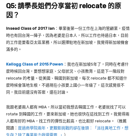
Q5:
請學長姐們分享當初
relocate
的原
因？
Insead Class of 2017 Ian
：畢業後第一份工作在上海的管顧業，疫情
時也有回台灣一陣子，因為老婆是日本人，所以工作也待過日本，目前
的工作是要看亞太區業務，所以選擇駐地在新加坡，我覺得新加坡機會
滿多的。
Kellogg Class of 2015 Powen
：我也在新加坡5年了，同時在考慮什
麼時候回台灣，要想想家庭、父母狀況、小孩教育，這是下一階段對
relocate
的考量。從美國、韓國到新加坡，每次
relocate
都不知道什
麼時候會落地生根，不過現在小孩要上國小一年級了，這次感覺很不
同，我目前還沒有答案，還在討論。
我跟老婆兩人都有
MBA
，所以當初我想去韓國工作，老婆就找了可以
rotate
到韓國的工作，要來新加坡，她也很快在這找到工作。我覺得兩
人都有好的
MBA
，找工作的彈性比較高，也比較好
relocate
。（推薦
閱讀：
度過商學院兩年，更艱鉅挑戰的卻在後頭：「派往異地工作，想
生存？除了專業能力我還需要…」
）