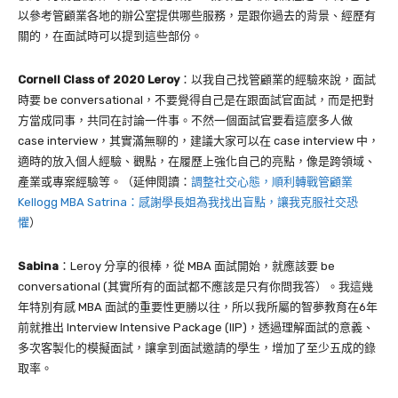
以參考管顧業各地的辦公室提供哪些服務，是跟你過去的背景、經歷有
關的，在面試時可以提到這些部份。
Cornell Class of 2020 Leroy
：以我自己找管顧業的經驗來說，面試
時要
be conversational
，不要覺得自己是在跟面試官面試，而是把對
方當成同事，共同在討論一件事。不然一個面試官要看這麼多人做
case interview
，其實滿無聊的，建議大家可以在
case interview
中，
適時的放入個人經驗、觀點，在履歷上強化自己的亮點，像是跨領域、
產業或專案經驗等。（延伸閱讀：
調整社交心態，順利轉戰管顧業
Kellogg MBA Satrina：感謝學長姐為我找出盲點，讓我克服社交恐
懼
）
Sabina
：Leroy 分享的很棒，從 MBA 面試開始，就應該要 be
conversational (其實所有的面試都不應該是只有你問我答）。我這幾
年特別有感 MBA 面試的重要性更勝以往，所以
我所屬的智夢教育在6年
前就推出 Interview Intensive Package (IIP)，透過理解面試的意義、
多次客製化的模擬面試，讓拿到面試邀請的學生，增加了至少五成的錄
取率。