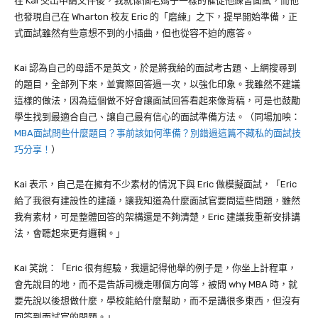
在
Kai
交出申請文件後，我就像個老媽子一樣的催促他練習面試，而他
也發現自己在
Wharton
校友
Eric
的「磨練」之下，提早開始準備，正
式面試雖然有些意想不到的小插曲，但也從容不迫的應答。
Kai
認為自己的母語不是英文，於是將我給的面試考古題、上網搜尋到
的題目，全部列下來，並實際回答過一次，以強化印象。我雖然不建議
這樣的做法，因為這個做不好會讓面試回答看起來像背稿，可是也鼓勵
學生找到最適合自己、讓自己最有信心的面試準備方法。（同場加映：
MBA面試問些什麼題目？事前該如何準備？別錯過這篇不藏私的面試技
巧分享！
）
Kai
表示，自己是在擁有不少素材的情況下與
Eric
做模擬面試，「
Eric
給了我很有建設性的建議，讓我知道為什麼面試官要問這些問題，雖然
我有素材，可是整體回答的架構還是不夠清楚，
Eric
建議我重新安排講
法，會聽起來更有邏輯。」
Kai
笑說：「
Eric
很有經驗，我還記得他舉的例子是，你坐上計程車，
會先說目的地，而不是告訴司機走哪個方向等，被問
why MBA
時，就
要先說以後想做什麼，學校能給什麼幫助，而不是講很多東西，但沒有
回答到面試官的問題。」