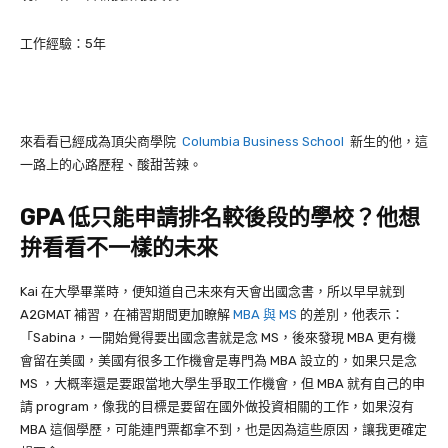
工作經驗：
5
年
來看看已經成為頂尖商學院
Columbia Business School
新生的他，這
一路上的心路歷程、酸甜苦辣。
GPA
低只能申請排名較後段的學校？他想
拚看看不一樣的未來
Kai
在大學畢業時，便知道自己未來有天會出國念書，所以早早就到
A2GMAT
補習，在補習期間更加瞭解
MBA
與
MS
的差別，他表示：
「
Sabina
，一開始覺得要出國念書就是念
MS
，後來發現
MBA
更有機
會留在美國，美國有很多工作機會是專門為 MBA 設立的，如果只是念
MS ，大概率還是要跟當地大學生爭取工作機會，但 MBA 就有自己的申
請 program
，像我的目標是要留在國外做投資相關的工作，如果沒有
MBA
這個學歷，可能連門票都拿不到，也是因為這些原因，讓我更確定