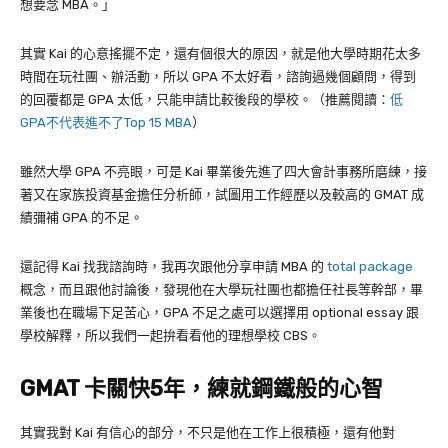
想要念
MBA
。」
其實
Kai
的心意搖擺不定，還有個很大的原因，就是他大學時期花太多
時間在玩社團、辦活動，所以
GPA
不太好看，諮詢過幾個顧問，得到
的回覆都是
GPA
太低，只能申請比較後段的學校。（推薦閱讀：
低
GPA不代表進不了Top 15 MBA
）
雖然大學
GPA
不亮眼，可是
Kai
畢業後先進了四大會計事務所磨練，接
著又在家族投資基金擔任分析師，試圖用工作經歷以及較高的
GMAT
成
績彌補
GPA
的不足。
還記得
Kai
找我諮詢時，我再次跟他分享申請
MBA
的
total package
概念，而且跟他討論後，發現他在大學玩社團也都擔任社長等幹部，畢
業後也在職場下足苦心，
GPA
不足之處可以選擇用
optional essay
跟
學校解釋，所以我們一起拚看看他的理想學校
CBS
。
GMAT
卡關快
5
年，練就鋼鐵般的心智
其實我對
Kai
有信心的部分，不只是他在工作上很積極，還有他對