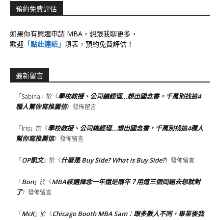
預約免費評估
如果你有興趣申請 MBA，想跟我聊更多，
歡迎
「點此連結」
填表，預約免費評估！
最新留言
學校教授、公司總經理…想出國念書，千萬別找這4
「
Sabina
」於〈
種人幫你寫推薦信
〉發佈留言
學校教授、公司總經理…想出國念書，千萬別找這4種人
「
Iris
」於〈
幫你寫推薦信
〉發佈留言
OP凱文
什麼是 Buy Side? What is Buy Side?
「
」於〈
〉發佈留言
Bon
MBA該選擇念一年還是兩年？用這三個問題去想就對
「
」於〈
了
〉發佈留言
McK
Chicago Booth MBA Sam：跟多數人不同，畢業後我
「
」於〈