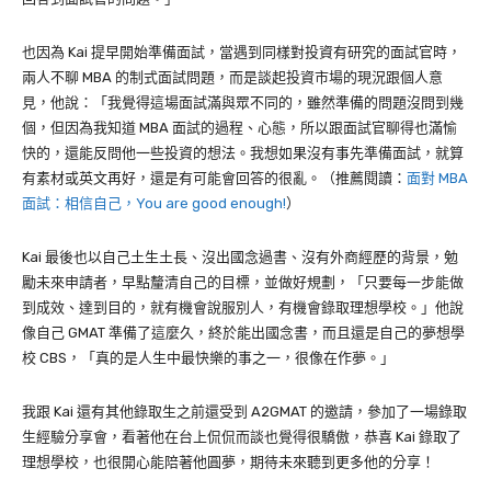
也因為
Kai
提早開始準備面試，當遇到同樣對投資有研究的面試官時，
兩人不聊
MBA
的制式面試問題，而是談起投資市場的現況跟個人意
見，他說：「我覺得這場面試滿與眾不同的，雖然準備的問題沒問到幾
個，但因為我知道
MBA
面試的過程、心態，所以跟面試官聊得也滿愉
快的，還能反問他一些投資的想法。我想如果沒有事先準備面試，就算
有素材或英文再好，還是有可能會回答的很亂。（推薦閱讀：
面對 MBA
面試：相信自己，You are good enough!
）
Kai
最後也以自己土生土長、沒出國念過書、沒有外商經歷的背景，勉
勵未來申請者，早點釐清自己的目標，並做好規劃，「只要每一步能做
到成效、達到目的，就有機會說服別人，有機會錄取理想學校。」他說
像自己
GMAT
準備了這麼久，終於能出國念書，而且還是自己的夢想學
校
CBS
，「真的是人生中最快樂的事之一，很像在作夢。」
我跟
Kai
還有其他錄取生之前還受到
A2GMAT
的邀請，參加了一場錄取
生經驗分享會，看著他在台上侃侃而談也覺得很驕傲，恭喜
Kai
錄取了
理想學校，也很開心能陪著他圓夢，期待未來聽到更多他的分享！