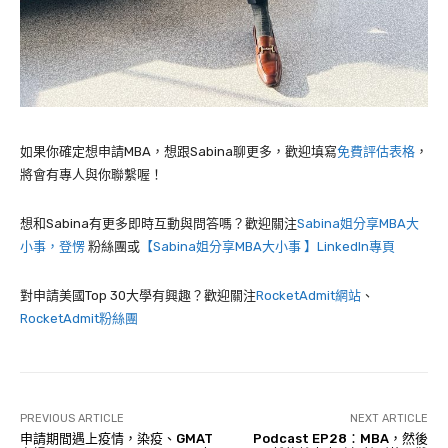
如果你確定想申請MBA，想跟Sabina聊更多，歡迎填寫
免費評估表格
，
將會有專人與你聯繫喔！
想和Sabina有更多即時互動與問答嗎？歡迎關注
Sabina姐分享MBA大
小事，登愣
粉絲團或
【Sabina姐分享MBA大小事 】LinkedIn專頁
對申請美國Top 30大學有興趣？歡迎關注
RocketAdmit網站
、
RocketAdmit粉絲團
PREVIOUS ARTICLE
NEXT ARTICLE
申請期間遇上疫情，染疫、GMAT
Podcast EP28：MBA，然後