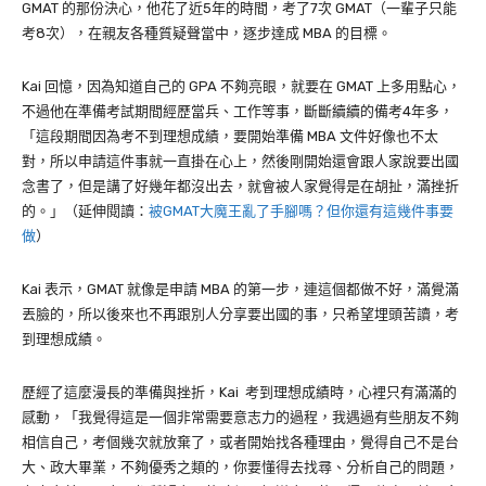
GMAT
的那份決心，他花了近
5
年的時間，考了
7
次
GMAT
（一輩子只能
考
8
次），在親友各種質疑聲當中，逐步達成
MBA
的目標。
Kai
回憶，因為知道自己的
GPA
不夠亮眼，就要在
GMAT
上多用點心，
不過他在準備考試期間經歷當兵、工作等事，斷斷續續的備考
4
年多，
「這段期間因為考不到理想成績，要開始準備
MBA
文件好像也不太
對，所以申請這件事就一直掛在心上，然後剛開始還會跟人家說要出國
念書了，但是講了好幾年都沒出去，就會被人家覺得是在
胡扯
，滿挫折
的。」（延伸閱讀：
被GMAT大魔王亂了手腳嗎？但你還有這幾件事要
做
）
Kai
表示，
GMAT
就像是申請
MBA
的第一步，連這個都做不好，滿覺滿
丟臉的，所以後來也不再跟別人分享要出國的事，只希望埋頭苦讀，考
到理想成績。
歷經了這麼漫長的準備與挫折，Kai
考到理想成績時，心裡只有滿滿的
感動，「我覺得這是一個非常需要意志力的過程，我遇過有些朋友不夠
相信自己，考個幾次就放棄了，或者開始找各種理由，覺得自己不是台
大、政大畢業，不夠優秀之類的，你要懂得去找尋、分析自己的問題，