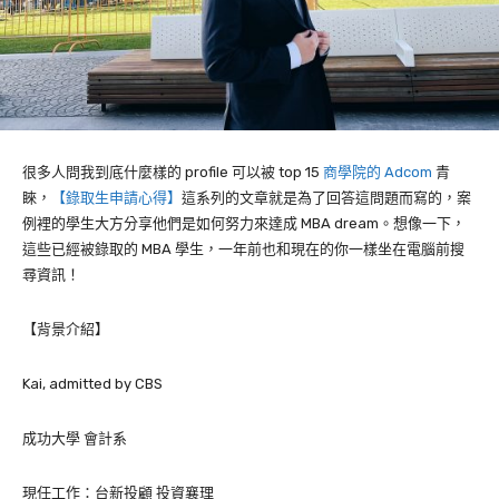
很多人問我到底什麼樣的
profile
可以被
top 15
商學院的 Adcom
青
睞，
【錄取生申請心得】
這系列的文章就是為了回答這問題而寫的，案
例裡的學生大方分享他們是如何努力來達成
MBA dream
。想像一下，
這些已經被錄取的
MBA
學生，一年前也和現在的你一樣坐在電腦前搜
尋資訊！
【背景介紹】
Kai, admitted by CBS
成功大學
會計系
現任工作：
台新投顧 投資襄理