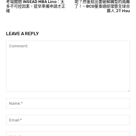
考場關閉 INSEAD MBA Lino：太
呢？然後就出書破解轉型的兩難
多不可控因素，提早準備申請才正
了！－BCG董事總經理暨全球合
確
夥人 JT Hsu
LEAVE A REPLY
Comment:
Na
Ema
Web