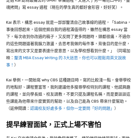
走過
Kai
認為最痛苦的
GMAT
準備過程，又進入了另一場他口中的「靈
魂拷問」寫
essay
過程（現在的學生真的都好會形容，好好笑）。
Kai
表示，構思
essay
就是一部部釐清自己故事線的過程，「
Sabina
，
事後回想起來，這個挖掘自我的過程滿值得的，雖然在構思
essay
當
下，每次收到你改過的稿子，又反問了更多問題時，頭都很痛，不過你
的這些問題逼著我腦力激盪，去思考我做的每件事，背後目的是什麼，
寫出來的文字又是要表達什麼意思，以及學校想看到什麼。」（同場加
映：
釐清 MBA Essay Writing 的 3大迷思，你也可以輕鬆用英文說故
事！
）
Kai
舉例，一開始寫
why CBS
這種題目時，寫的比較淺一點，會舉學校
的地點好、課程豐富等，我則建議他多搜尋學校特別的課程、他感興趣
的課程，並向學長姐、校友請教，不要只提及課程名稱，而是要談談這
些課能為他帶來什麼實質的幫助，以及自己能為 CBS 帶來什麼幫助。
（延伸閱讀：
認識校友好處多多，但你一定要問「好的問題」
）
提早練習面試，正式上場不害怕