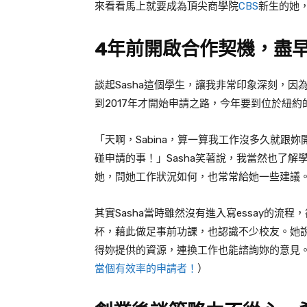
來看看馬上就要成為頂尖商學院
CBS
新生的她
4
年前開啟合作契機，盡
談起
Sasha
這個學生，讓我非常印象深刻，因
到
2017
年才開始申請之路，今年要到位於紐約
「天啊，
Sabina
，算一算我工作沒多久就跟妳
碰申請的事！」
Sasha
笑著說，我當然也了解
她，問她工作狀況如何，也常常給她一些建議
其實
Sasha
當時雖然沒有進入寫
essay
的流程，
杯，藉此做足事前功課，也認識不少校友。她
得妳提供的資源，連換工作也能諮詢妳的意見
當個有效率的申請者！
）