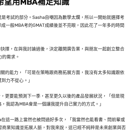
希望用
MBA
補足知識
就是考試的部分。
Sasha
自嘲因為數學太爛，所以一開始就選擇考
算成一般
MBA
考的
GMAT
成績後並不亮眼，因此花了一年多的時間
的抉擇，在與我討論過後，決定離開廣告業，與朋友一起創立整合
力的需求。
相關的能力，「可是在策略跟商務拓展方面，我沒有太多知識跟依
感到力不從心。」
步，更要能預測下一季，甚至更久以後的產品發展狀況，「但是現
略，我認為
MBA
會是一個讓我提升自己實力的方式。」
a
在這一路上當然也被問過好多次，「我當然也能看書、問前輩或
習商業知識並拓展人脈，對我來說，這已經不純粹是未來創業與否