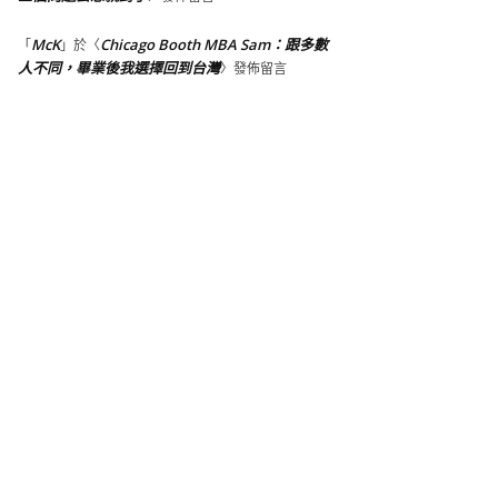
McK
Chicago Booth MBA Sam：跟多數
「
」於〈
人不同，畢業後我選擇回到台灣
〉發佈留言