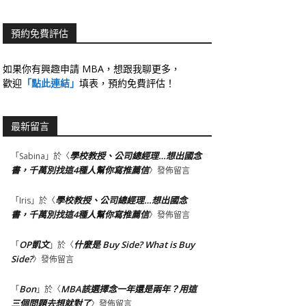
預約免費評估
如果你有興趣申請 MBA，想跟我聊更多，
歡迎
「點此連結」
填表，預約免費評估！
最新留言
學校教授、公司總經理…想出國念
「
Sabina
」於〈
書，千萬別找這4種人幫你寫推薦信
〉發佈留言
學校教授、公司總經理…想出國念
「
Iris
」於〈
書，千萬別找這4種人幫你寫推薦信
〉發佈留言
OP凱文
什麼是 Buy Side? What is Buy
「
」於〈
Side?
〉發佈留言
Bon
MBA該選擇念一年還是兩年？用這
「
」於〈
三個問題去想就對了
〉發佈留言