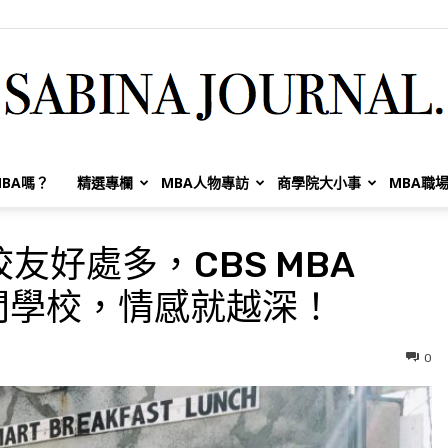
BA嗎？
精選專欄
MBA人物專訪
商學院大小事
MBA職
Sabina
友好處多，CBS MBA
這間學校，情感就越深！
Huang
0