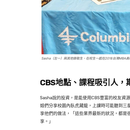
Sasha（左一）與其他錄取生、在校生一起在2018台灣MB
CBS
地點、課程吸引人，
Sasha
說的投資，是能使用
CBS
豐富的校友資
姐們分享校園內臥虎藏龍，上課時可能聽到三
享他們的做法，「這些業界最新的狀況，都是
享。」