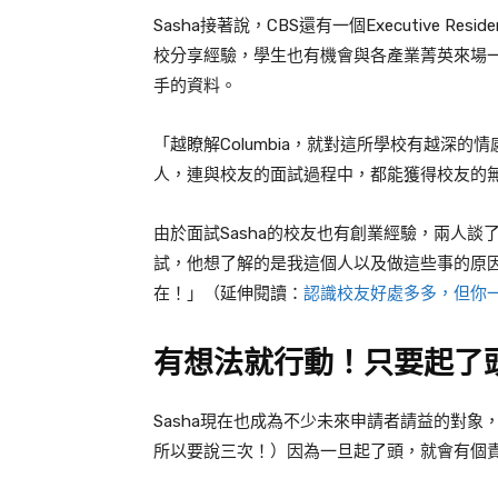
Sasha
接著說，
CBS
還有一個
Executive Resid
校分享經驗，學生也有機會與各產業菁英來場
手的資料。
「越瞭解
Columbia
，就對這所學校有越深的情
人，連與校友的面試過程中，都能獲得校友的
由於面試
Sasha
的校友也有創業經驗，兩人談
試，他想了解的是我這個人以及做這些事的原
在！」（延伸閱讀：
認識校友好處多多，但你
有想法就行動！只要起了
Sasha
現在也成為不少未來申請者請益的對象
所以要說三次！）因為一旦起了頭，就會有個