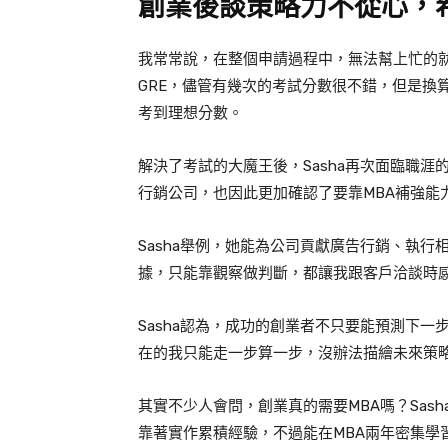
創業後談策略力不從心，
我常常說，在整個申請過程中，無法幫上忙的
GRE
，儘管有幾次的考試分數很不錯，但是換
考到理想分數。
解決了考試的大魔王後，
Sasha
再次面臨職涯
行銷公司，也因此更加確認了要靠
MBA
補強能
Sasha
舉例，她能為公司貢獻廣告行銷、執行
據，只能靠觀察做判斷，都讓我跟客戶洽談時
Sasha
認為，成功的創業者不只要能預測下一
在的我只能走一步算一步，沒辦法描繪未來策
其實不少人會問，創業真的需要
MBA
嗎？
Sash
靠著實作累積經驗，不過能在
MBA
兩年密集學