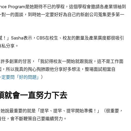
ence Program
是她期待不已的學程，這個學程會邀請各產業領袖到
一對一的面談，到時她一定要好好為自己的新創公司蒐集更多第一
感！」
Sasha
表示，
CBS
在校生、校友的數量及產業廣度都很吸引
無私分享。
了許多創業的甘苦，「我記得校友一開始就跟我說，這不是工作面
因，所以我真的掏心掏肺跟他分享好多想法，整場面試相當自
一定要問「好的問題」
）
頭就會一直努力下去
，她說最重要的就是「提早、提早、提早開始準備！」（很重要，
責任，會不斷鞭策自己要繼續努力。