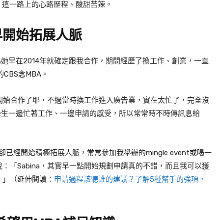
，這一路上的心路歷程、酸甜苦辣。
早開始拓展人脈
為她早在
2014
年就確定跟我合作，期間經歷了換工作、創業，一直
的
CBS
念
MBA
。
開始合作了耶，不過當時換工作進入廣告業，實在太忙了，完全沒
學生一邊忙著工作、一邊申請的感受，所以常常時不時傳訊息給
。
卻已經開始積極拓展人脈，常常參加我舉辦的
mingle event
或喝一
說：「
Sabina
，其實早一點開始規劃申請真的不錯，而且我可以獲
。」（延伸閱讀：
申請過程該聽誰的建議？了解5種幫手的強項，