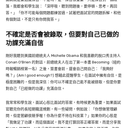
落，我都會和學生說：「深呼吸，聽到問題後，要停頓、思考，再回
答。」「你不可能每個問題都練習過，試著把面試官的問題拆解，和他
有個對話，不是只有你問我答。」
不確定是否會被錄取，但要對自己已做的
功課充滿自信
剛好我聽到美國前總統夫人 Michelle Obama 和我喜歡的脫口秀主持人
Conan O’Brien 的對話，前總統夫人在出了第一本書 Becoming（紐約
時報暢銷榜第一名）之後，簽書會前，還會自己問自己：「我夠好
嗎？」(Am I good enough?) 想藉此提醒學生，在面試中擁有自信，是
極度困難的，但是我深信：你可以不確定自己能不能被錄取，但是你要
對自己「已經做的功課」充滿自信。
我常常和學生說，面試心態比面試的答案，有時候更為重要，如果面試
官聽完你的長短期職涯規劃，有一些疑問，例如說：「你想做管理顧
問，但是管顧很競爭喔！你為什麼不待在科技業？」如果你的心態是
「我做足了功課，而這個面試，我不是打算回答正確答案，而是分享我