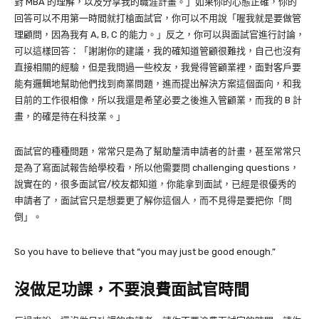
對 MBA 的理解，以及分享我的職涯計畫。」如果你的心態正確，你的
回答可以不用第一時間就打槍面試官，你可以不用說「喔我就是要做管
理顧問，因為我有 A, B, C 的能力。」反之，你可以與面試官進行討論，
可以這樣回答：「謝謝你的建議，我的確知道管顧很難找，自己也沒有
直接相關的經驗，但是我問過一些校友，我覺得管顧業裡，面對客戶要
能有邏輯地幫助他們找到商業問題，進而提出解決方案這個面向，和我
目前的工作很相像，所以我還是希望必要之後進入管顧業，而我的 B 計
畫，的確是待在科技業。」
面試官的種種問題，常常只是為了幫助釐清申請者的計畫，甚至常常只
是為了寫面試報告給學校看，所以他需要問 challenging questions，
說實在的，很多面試官/校友都知道，你能拿到面試，已經是很優秀的
申請者了，面試官只是想要更了解你這個人，而不見得是要把你「問
倒」。
So you have to believe that “you may just be good enough.”
沒做足功課，不要浪費面試官時間