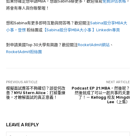
如果你確定想申請MBA，想跟Sabina聊更多，歡迎填寫
免費評估表格
，
將會有專人與你聯繫喔！
想和Sabina有更多即時互動與問答嗎？歡迎關注
Sabina姐分享MBA大
小事，登愣
粉絲團或
【Sabina姐分享MBA大小事 】LinkedIn專頁
對申請美國Top 30大學有興趣？歡迎關注
RocketAdmit網站
、
RocketAdmit粉絲團
PREVIOUS ARTICLE
NEXT ARTICLE
模擬面試應答不夠確切？該從何改
Podcast EP 21:MBA，然後呢？
善？NYU Stern Alice：打掉重練
然後就成了可以一起共事的夫妻
後，才瞭解面試的真正意義！
了！－ Kellogg 校友 Mingdi
Lee（上集）
LEAVE A REPLY