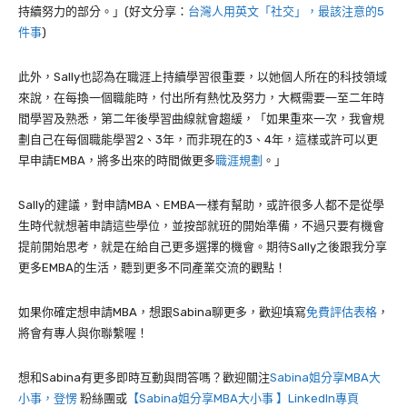
持續努力的部分。」(好文分享：
台灣人用英文「社交」，最該注意的5
件事
)
此外，Sally也認為在職涯上持續學習很重要，以她個人所在的科技領域
來說，在每換一個職能時，付出所有熱忱及努力，大概需要一至二年時
間學習及熟悉，第二年後學習曲線就會趨緩，「如果重來一次，我會規
劃自己在每個職能學習2、3年，而非現在的3、4年，這樣或許可以更
早申請EMBA，將多出來的時間做更多
職涯規劃
。」
Sally的建議，對申請MBA、EMBA一樣有幫助，或許很多人都不是從學
生時代就想著申請這些學位，並按部就班的開始準備，不過只要有機會
提前開始思考，就是在給自己更多選擇的機會。期待Sally之後跟我分享
更多EMBA的生活，聽到更多不同產業交流的觀點！
如果你確定想申請MBA，想跟Sabina聊更多，歡迎填寫
免費評估表格
，
將會有專人與你聯繫喔！
想和Sabina有更多即時互動與問答嗎？歡迎關注
Sabina姐分享MBA大
小事，登愣
粉絲團或
【Sabina姐分享MBA大小事 】LinkedIn專頁