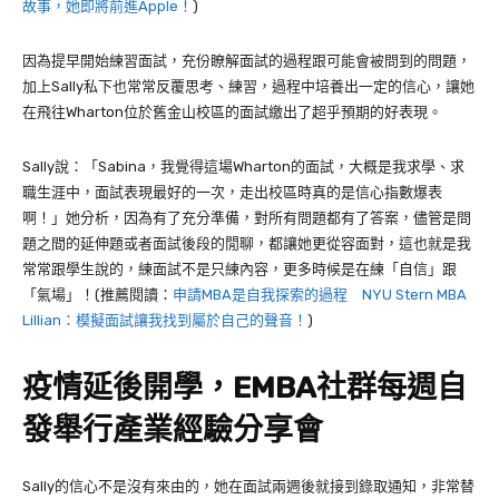
故事，她即將前進Apple！
)
因為提早開始練習面試，充份瞭解面試的過程跟可能會被問到的問題，
加上Sally私下也常常反覆思考、練習，過程中培養出一定的信心，讓她
在飛往Wharton位於舊金山校區的面試繳出了超乎預期的好表現。
Sally說：「Sabina，我覺得這場Wharton的面試，大概是我求學、求
職生涯中，面試表現最好的一次，走出校區時真的是信心指數爆表
啊！」她分析，因為有了充分準備，對所有問題都有了答案，儘管是問
題之間的延伸題或者面試後段的閒聊，都讓她更從容面對，這也就是我
常常跟學生說的，練面試不是只練內容，更多時候是在練「自信」跟
「氣場」！(推薦閱讀：
申請MBA是自我探索的過程 NYU Stern MBA
Lillian：模擬面試讓我找到屬於自己的聲音！
)
疫情延後開學，EMBA社群每週自
發舉行產業經驗分享會
Sally的信心不是沒有來由的，她在面試兩週後就接到錄取通知，非常替