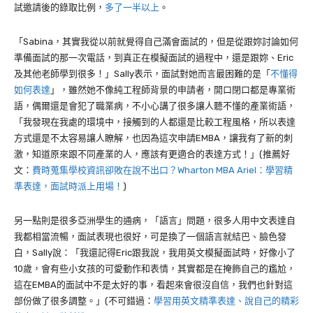
試邀請後的錄取比例，
多了一半以上
。
「Sabina，其實我從以前就覺得自己滿會面試的，但是從跟妳討論如何
準備面試的那一次電話，到真正在模擬面試的過程中，還是跟妳、Eric
及其他老師學到很多！」Sally表示，面試對她而言最困難的是「
不懂得
如何表達
」，雖然她不像純工程師背景的申請者，開口閉口都是專業術
語，偶爾還是會犯了職業病，不小心講了很多讓人聽不懂的產業術語，
「我發現在我處的環境中，接觸到的人都還是比較工程風格，所以表達
方式還是不太容易讓人瞭解，也因為這次申請EMBA，讓我有了新的刺
激，知道原來跟不同產業的人，應該有更適合的表達方式！」(推薦好
文：
費時蒐集學校資訊卻敗在說不出口？Wharton MBA Ariel：學習精
準表達，面試時派上用場！
)
另一點則是很多亞洲學生的通病，「語言」問題，很多人用中文表達自
我都相當流暢，面試表現也很好，可是換了一個語言就結巴、臉色發
白，Sally說：「我還記得Eric跟我說，我用英文模擬面試時，好像小了
10歲，會有些小女孩的可愛動作和表情，其實都是在掩飾自己的尷尬，
這在EMBA的面試中不是太好的事，看起來會很沒自信，我們也針對這
部份做了很多調整。」(不可錯過：
學習用英文精準表達、說自己的精彩