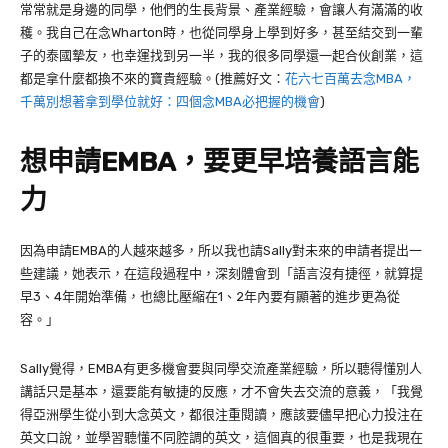
常常就是身邊的同學，他們的生長背景、產業經驗，會讓人有滿滿的收
穫。我自己在念Wharton時，也從同學身上學到好多，甚至結交到一輩
子的泰國摯友，也幸運找到另一半，我的很多同學還一起合伙創業，這
都是拿什麼都換不來的寶貴經驗。(推薦好文：
花六七百萬去念MBA，
千萬別想著拿到學位就好：四個念MBA必把握的機會
)
想申請EMBA，要更早培養語言能
力
因為申請EMBA的人越來越多，所以我也請Sally對未來的申請者提出一
些建議，她表示，在這段過程中，深刻體會到「語言沒有捷徑，就算提
早3、4年開始準備，也總比壓縮在1、2年內要有顯著的進步更為從
容。」
Sally覺得，EMBA有更多機會要與同學交流產業經驗，所以聽得懂別人
講話只是基本，還要能有敏捷的反應，才不會失去交流的意義，「我覺
得亞洲學生從小到大念英文，都很注重閱讀，應該要儘早把心力投注在
英文口說，並學習聽懂不同腔調的英文，這個真的很重要，也是我現在