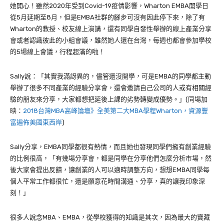
她開心！雖然2020年受到Covid-19疫情影響，Wharton EMBA開學日
從5月延期至8月，但是EMBA社群的腳步可沒有因此停下來，除了有
Wharton的教授、校友線上演講，還有同學自發性舉辦的線上產業分享
會或者認識彼此的小組會議，雖然她人還在台灣，每週也都會參加學校
的5場線上會議，行程超滿的啦！
Sally說：「其實我滿訝異的，儘管還沒開學，可是EMBA的同學都主動
舉辦了很多不同產業的經驗分享會，還會邀請自己公司的人或有相關經
驗的朋友來分享，大家都想把延後上課的劣勢轉變成優勢。」(同場加
映：
2018台灣MBA高峰論壇》全美第二大MBA學程Wharton，資源豐
富遍佈美國東西岸
)
Sally分享，EMBA同學都很有熱情，而且她也發現同學們擁有創業經驗
的比例很高，「有幾場分享會，都是同學在分享他們怎麼分析市場，然
後大家會提出反饋，讓創業的人可以適時調整方向，想想EMBA同學每
個人平常工作都很忙，還是願意花時間溝通、分享，真的讓我印象深
刻！」
很多人說念MBA、EMBA，從學校獲得的知識是其次，因為最大的寶藏