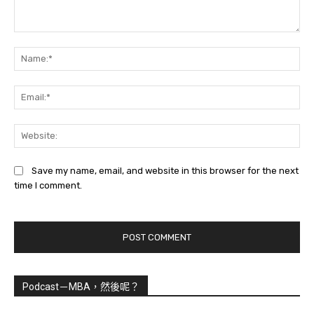
Comment:
Na
Ema
Web
Save my name, email, and website in this browser for the next
time I comment.
Podcast－MBA，然後呢？