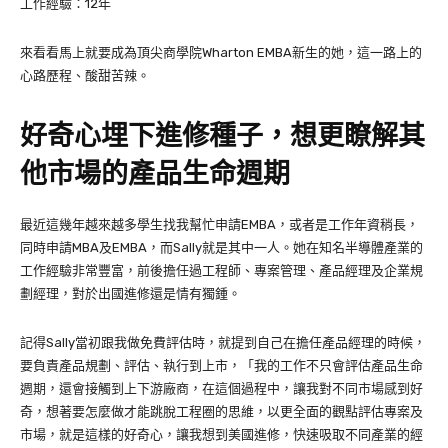
工作經驗：12年
來看看馬上就要成為頂尖商學院Wharton EMBA新生的她，這一路上的
心路歷程、酸甜苦辣。
好奇心埋下進修種子，想更瞭解其
他市場的產品生命週期
最近這幾年越來越多學生找我幫忙申請EMBA，或者是工作年資稍長，
同時申請MBA及EMBA，而Sally就是其中一人。她在知名半導體產業的
工作經驗非常豐富，前後擔任過工程師、專案管理、產品經理及企業規
劃經理，對於出國進修還是情有獨鍾。
記得Sally當初跟我做免費評估時，就提到自己在擔任產品經理的時候，
要負責產品規劃、評估、執行到上市，「我的工作不只會評估產品生命
週期，還會接觸到上下游廠商，在這個過程中，讓我對不同市場感到好
奇，想著要怎麼做才能跳脫工程圈的思維，以更全面的觀點評估專案及
市場，就是這樣的好奇心，讓我想到美國進修，快速吸取不同產業的經