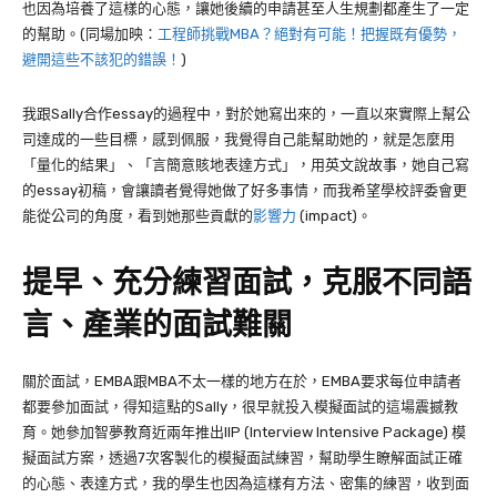
也因為培養了這樣的心態，讓她後續的申請甚至人生規劃都產生了一定
的幫助。(同場加映：
工程師挑戰MBA？絕對有可能！把握既有優勢，
避開這些不該犯的錯誤！
)
我跟Sally合作essay的過程中，對於她寫出來的，一直以來實際上幫公
司達成的一些目標，感到佩服，我覺得自己能幫助她的，就是怎麼用
「量化的結果」、「言簡意賅地表達方式」，用英文說故事，她自己寫
的essay初稿，會讓讀者覺得她做了好多事情，而我希望學校評委會更
能從公司的角度，看到她那些貢獻的
影響力
(impact)。
提早、充分練習面試，克服不同語
言、產業的面試難關
關於面試，EMBA跟MBA不太一樣的地方在於，EMBA要求每位申請者
都要參加面試，得知這點的Sally，很早就投入模擬面試的這場震撼教
育。她參加
智夢教育近兩年推出IIP (Interview Intensive Package) 模
擬面試方案，透過7次客製化的模擬面試練習，幫助學生瞭解面試正確
的心態、表達方式，我的學生也因為這樣有方法、密集的練習，收到面