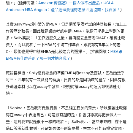
驗。」(延伸閱讀：
Amazon實習記》一個人做不出產品，UCLA
Anderson MBA Angela：產品經理要懂得怎麼四處協商、找資源！
)
其實Sally本來想申請的是MBA，但是隨著準備考試的時間拉長，加上工
作資歷比較長，因此我建議她考慮申請EMBA，能從同學身上學到的更
多。Sally笑說：「工作這麼久之後，要再回去念書考GMAT，確實比較
費力，而且我看了一下MBA的平均工作年資，跟我都有5年以上的差
距，最後也覺得申請EMBA是比較適合的選擇。」(推薦閱讀：
MBA跟
EMBA有什麼差別？哪一個才適合我？
)
確認目標後，Sally沒有懸念的準備EMBA的essay及面試，因為她幾乎
每三、四年就有一次職能的轉換，負責的都是同領域的產品，因此有很
多職涯素材可以在essay中發揮，跟她討論essay的速度都很清楚明
快。
「Sabina，因為我有做過行銷，不是純工程師的背景，所以應該比較懂
得在essay中表達自己，可是很有趣的是，你會引導我再把夢做大一
些，這對我來說是很不一樣的啟發。」Sally表示，當然未來的目標不是
隨口說說就能做到，可是如果你不創造夢想，根本不可能有機會實現，