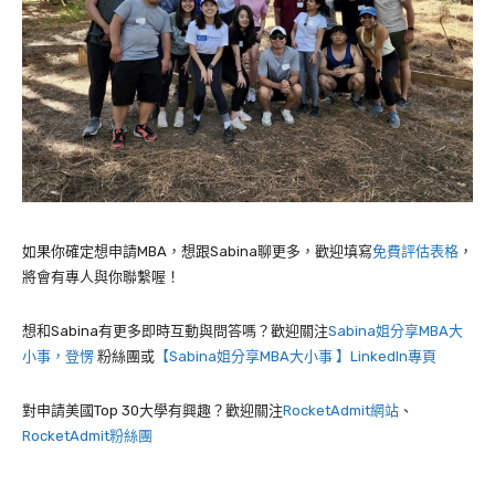
如果你確定想申請MBA，想跟Sabina聊更多，歡迎填寫
免費評估表格
，
將會有專人與你聯繫喔！
想和Sabina有更多即時互動與問答嗎？歡迎關注
Sabina姐分享MBA大
小事，登愣
粉絲團或
【Sabina姐分享MBA大小事 】LinkedIn專頁
對申請美國Top 30大學有興趣？歡迎關注
RocketAdmit網站
、
RocketAdmit粉絲團