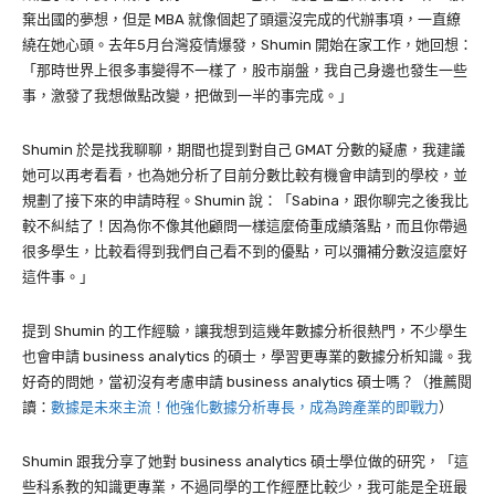
棄出國的夢想，但是 MBA 就像個起了頭還沒完成的代辦事項，一直繚
繞在她心頭。去年5月台灣疫情爆發，Shumin 開始在家工作，她回想：
「那時世界上很多事變得不一樣了，股市崩盤，我自己身邊也發生一些
事，激發了我想做點改變，把做到一半的事完成。」
Shumin 於是找我聊聊，期間也提到對自己 GMAT 分數的疑慮，我建議
她可以再考看看，也為她分析了目前分數比較有機會申請到的學校，並
規劃了接下來的申請時程。Shumin 說：「Sabina，跟你聊完之後我比
較不糾結了！因為你不像其他顧問一樣這麼倚重成績落點，而且你帶過
很多學生，比較看得到我們自己看不到的優點，可以彌補分數沒這麼好
這件事。」
提到 Shumin 的工作經驗，讓我想到這幾年數據分析很熱門，不少學生
也會申請 business analytics 的碩士，學習更專業的數據分析知識。我
好奇的問她，當初沒有考慮申請 business analytics 碩士嗎？（推薦閱
讀：
數據是未來主流！他強化數據分析專長，成為跨產業的即戰力
）
Shumin 跟我分享了她對 business analytics 碩士學位做的研究，「這
些科系教的知識更專業，不過同學的工作經歷比較少，我可能是全班最