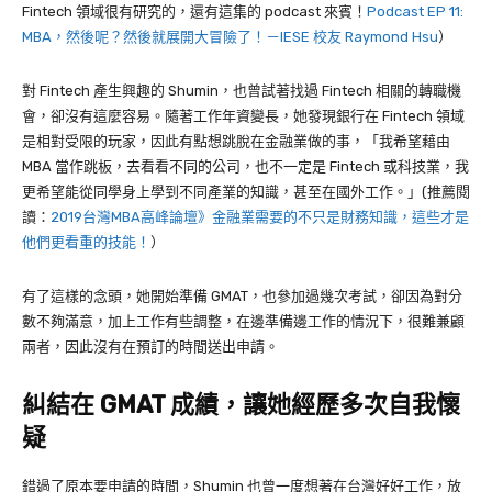
Fintech 領域很有研究的，還有這集的 podcast 來賓！
Podcast EP 11:
MBA，然後呢？然後就展開大冒險了！－IESE 校友 Raymond Hsu
）
對 Fintech 產生興趣的 Shumin，也曾試著找過
Fintech
相關的轉職機
會，卻沒有這麼容易。隨著工作年資變長，她發現銀行在 Fintech 領域
是相對受限的玩家，因此有點想跳脫在金融業做的事，「我希望藉由
MBA 當作跳板，去看看不同的公司，也不一定是 Fintech 或科技業，我
更希望能從同學身上學到不同產業的知識，甚至在國外工作。」(推薦閱
讀：
2019台灣MBA高峰論壇》金融業需要的不只是財務知識，這些才是
他們更看重的技能！
）
有了這樣的念頭，她開始準備 GMAT，也參加過幾次考試，卻因為對分
數不夠滿意，加上工作有些調整，在邊準備邊工作的情況下，很難兼顧
兩者，因此沒有在預訂的時間送出申請。
糾結在 GMAT 成績，讓她經歷多次自我懷
疑
錯過了原本要申請的時間，Shumin 也曾一度想著在台灣好好工作，放