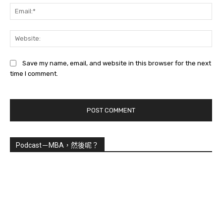
Ema
Web
Save my name, email, and website in this browser for the next
time I comment.
Podcast－MBA，然後呢？