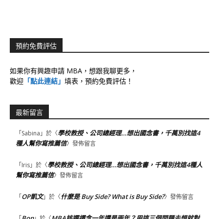
預約免費評估
如果你有興趣申請 MBA，想跟我聊更多，
歡迎
「點此連結」
填表，預約免費評估！
最新留言
學校教授、公司總經理…想出國念書，千萬別找這4
「
Sabina
」於〈
種人幫你寫推薦信
〉發佈留言
學校教授、公司總經理…想出國念書，千萬別找這4種人
「
Iris
」於〈
幫你寫推薦信
〉發佈留言
OP凱文
什麼是 Buy Side? What is Buy Side?
「
」於〈
〉發佈留言
Bon
MBA該選擇念一年還是兩年？用這三個問題去想就對
「
」於〈