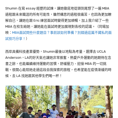
Shumin
在寫
essay
經歷的試煉，讓她徹底地從頭到尾想了一遍
MBA
過程跟未來職涯的所有可能性，雖然構思的過程很痛苦，也因為更加瞭
解自已，讓她在跟
Eric
練習面試時變得更加順暢，加上我介紹了一些
MBA
在校生給她，讓她能在面試時更加展現對各校的認識。（同場加
映：
MBA面試問些什麼題目？事前該如何準備？別錯過這篇不藏私的面
試技巧分享！
）
西岸具備科技產業優勢，Shumin最後以地點為考量，選擇去
UCLA
Anderson
，LA的好天氣也讓她非常振奮，熱愛戶外運動的她期待在念
書之餘，也能繼續維持運動的習慣，舒緩壓力、迎接 MBA 的一切挑
戰。很開心能陪她走過這段自我探索的旅程，也希望能在疫情漸緩的時
候，去
LA
找她跟其他學生們喝一杯！