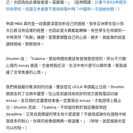
己，也因為如此導致進度一直變慢。」（延伸閱讀：
計畫今年R2申請完
所有學校，但還在考慮要不要拼拼看R1嗎？R1優勢一次說給你聽！
）
申請
MBA
真的是一段需要深度剖析自己的過程，很多亞洲學生從小到
大比較沒有這樣的經歷，也因此我大概都能瞭解，有些學生在申請到一
半時突然「失聯」幾週，是需要調整自己的心態、腳步，我能做的就是
適時問候，默默陪伴。
Shumin
說：「
Sabina
，那段時間你應該有發現我怪怪的，所以不只關
心我的
essay
進度，也會問我近況、生活中有什麼可以聊的事，幫我減
緩了非常焦慮的心情。」
我們兩個最印象深刻的討論，應該是在
UCLA
申請截止日前，
Shumin
跟朋友約了去跨年露營，在山區到處找收訊好的地方跟我電話討論
essay
，並互相約定露營結束後一定要寫出
essay
，才能趕得上截止
日，
Shumin
笑說：「
Sabina
，不知道你對於我這種很常趕
deadline
、又常自我懷疑的學生有什麼感覺？不過很感謝你在過程中給
我很多的耐心，你真的就像個媽媽一樣溫暖。」（哈哈，說是姊姊也是
可以的啦。）