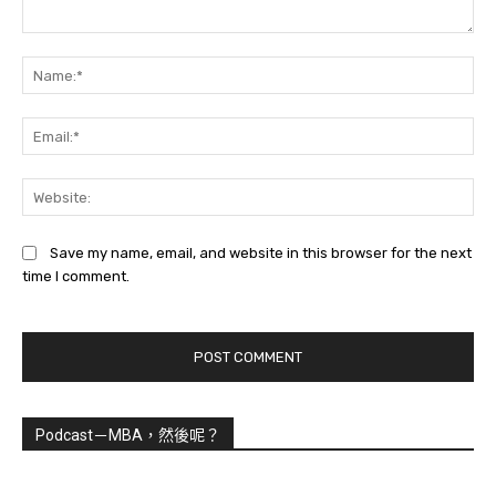
Comment:
Na
Ema
Web
Save my name, email, and website in this browser for the next
time I comment.
Podcast－MBA，然後呢？