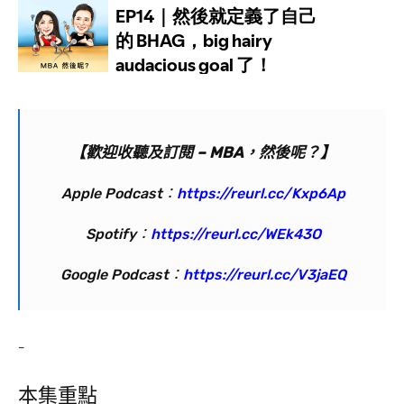
【歡迎收聽及訂閱 – MBA，然後呢？】
Apple Podcast：
https://reurl.cc/Kxp6Ap
Spotify：
https://reurl.cc/WEk43O
Google Podcast：
https://reurl.cc/V3jaEQ
–
本集重點