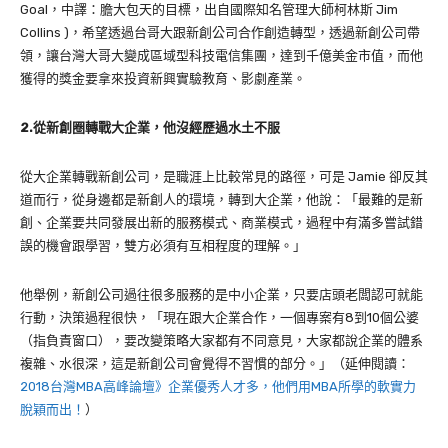
Goal，中譯：膽大包天的目標，出自
國際知名管理大師柯林斯 Jim
Collins )，希望透過台哥大跟新創公司合作創造轉型，透過新創公司帶
領，讓台灣大哥大變成區域型科技電信集團，達到千億美金市值，而他
獲得的獎金要拿來投資新興實驗教育、影劇產業。
2.從新創圈轉戰大企業，他沒經歷過水土不服
從大企業轉戰新創公司，是職涯上比較常見的路徑，可是 Jamie 卻反其
道而行，從身邊都是新創人的環境，轉到大企業，他說：「最難的是新
創、企業要共同發展出新的服務模式、商業模式，過程中有滿多嘗試錯
誤的機會跟學習，雙方必須有互相程度的理解。」
他舉例，新創公司過往很多服務的是中小企業，只要店頭老闆認可就能
行動，決策過程很快，「現在跟大企業合作，一個專案有8到10個公婆
（指負責窗口），要改變策略大家都有不同意見，大家都說企業的體系
複雜、水很深，這是新創公司會覺得不習慣的部分。」（延伸閱讀：
2018台灣MBA高峰論壇》企業優秀人才多，他們用MBA所學的軟實力
脫穎而出！
）