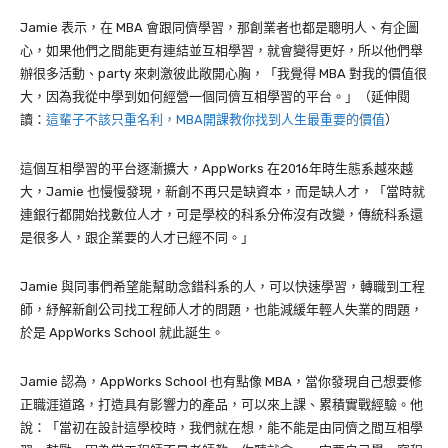
Jamie 表示，在 MBA 會跟同儕學習，那創業者也都是聰明人、有企圖
心，如果他們之間能更有連結並互相學習，就會變得更好，所以他們舉
辦很多活動、party 來刺激彼此敞開心胸，「我覺得 MBA 對我的價值很
大，因為我從中學到如何經營一個同儕互相學習的平台。」（延伸閱
讀：
這輩子不該只重名利，MBA開課教你找到人生最重要的價值
）
這個互相學習的平台逐漸擴大，AppWorks 在2016年時生態系越來越
大，Jamie 也慢慢發現，新創不再只是缺資本，而是缺人才，「當時就
連銀行都開始找數位人才，可是學校的科系分佈沒有改變，傳統科系還
是很多人，跟企業要的人才已經不同。」
Jamie 與同事們希望能幫助念錯科系的人，可以快速學習，轉職到工程
師，紓解新創公司找工程師人才的問題，也能減緩年輕人失業的問題，
於是 AppWorks School 就此誕生。
Jamie 認為，AppWorks School 也有點像 MBA，當你發現自己想要修
正職涯道路，打造具有影響力的產品，可以來上課、累積實戰經驗。他
說：「當初在設計這學校時，我們就在想，能不能是由同儕之間互相學