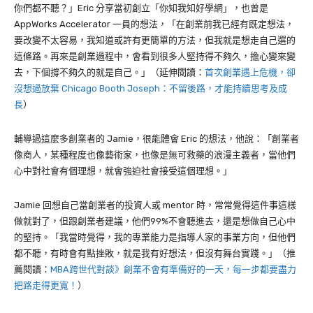
你們都不聽？」Eric 分享當初創立「你知我知好學網」，也曾是
AppWorks Accelerator 一員的想法，「在創業前我已經有既定想法，
要改變不太容易，我知道或許有更簡單的方法，但我就是想走自己選的
這條路。再來是創業過程中，會看到很多人堅持得不夠久，擔心變來變
去，下個撐不夠久的就是自己。」（延伸閱讀：
首次創業遇上危機，卻
沒想過放棄 Chicago Booth Joseph：不留後路，才能持續思考及成
長
）
輔導過這麼多創業者的 Jamie，很能體會 Eric 的想法，他說：「創業者
像商人，某種程度也像藝術家，也像是無可救藥的浪漫主義者，當他們
心中對社會有個理想，就會強迫社會接受這個理想。」
Jamie 回想自己當創業者的投資人或 mentor 時，常常覺得這件事這樣
做就對了，但跟創業者建議，他們99%不會聽進去，還是想做自己心中
的堅持。「我當時覺得，我的專業能力是指導人家的事業方向，但他們
都不聽，有時會有點挫敗，就是我有好想法，但沒有舞台實踐。」（推
薦閱讀：
MBA跨世代對談》創業不會有準備好的一天，每一步都要盡力
把路走得更寬！
）