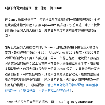
1.接下台哥大總經理一職，他有一個 BHAG
跟 Jamie 認識好幾年了，還記得幾年前邀請他們一家來家裡吃飯，他還
在說要全家搬到印尼，拓展 AppWorks 的業務，沒想到過一陣子，就看
到他接下台灣大哥大總經理，成為
台灣電信營運商最年輕總經理的新
聞。
如今已成台哥大總經理3年的 Jamie，回想當初會接下這個重大職位的
原因，是有任務在身的，他說：「AppWorks 在2018年底，有300多家
活躍的新創公司，員工人數接近一萬人，生態已經有一定規模，很能扮
演企業轉型的槓桿；加上我當時已在台哥大擔任獨立董事半年，看到很
多轉型機會，台哥大當時是台灣市值前20大的公司，如果能證明台哥大
跟新創合作，可以加速轉型，其他大企業應該也會效法，這樣對整個台
灣企業轉型的加速會有幫助，所以當時的我，把台哥大總經理視為一個
很有趣的挑戰。」（推薦閱讀：
當企業面對必修的轉型課題…BCG董事
經理Jimmy：數位轉型，不是只有推出APP而已！
）
Jamie 當初跟台哥大董事會提出一個 BHAG (Big Hairy Audacious