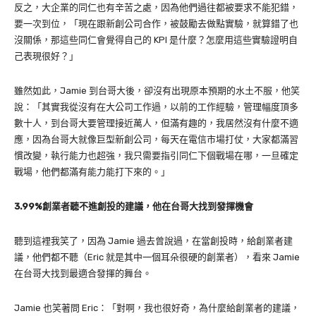
反之，大企業的同仁也有辛苦之處，因為他們過往都被要求不能犯錯，
要一次到位，「現在跟新創公司合作，被鼓勵去做點實驗，就算錯了也
沒關係，那這些同仁會覺得自己的 KPI 是什麼？怎麼用這些實驗證明自
己表現很好？」
雖然如此，Jamie 到台哥大後，卻沒有出現原本預期的水土不服，他笑
說：「其實我從沒有在大公司工作過，以前的工作經驗，管理幅度頂多
數十人，到台哥大要管理接近萬人，但滿有趣的，我居然沒有什麼不適
應，因為台哥大就像巨型新創公司，每天在電信市場打仗，大家都滿習
慣改變，執行能力也超強，我只需要指引同仁下個戰場在哪，一旦確定
戰場，他們都滿有能力能打下來的。」
3.99%創業者聽不進創投的建議，他在台哥大找到發揮機會
聽到這裡我笑了，因為 Jamie 過去曾說過，在當創投時，給創業者建
議，他們都不聽（Eric 就是其中一個耳朵很硬的創業者），看來 Jamie
在台哥大找到最適合發揮的舞台。
Jamie 也笑著問 Eric：「對啊，我也很好奇，為什麼給創業者的建議，