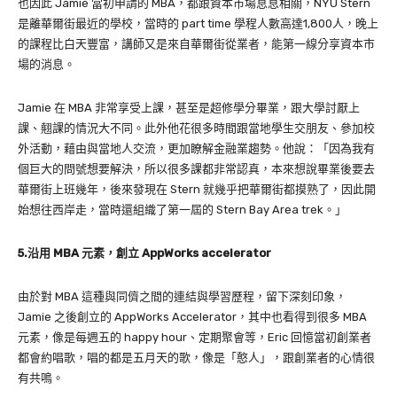
也因此 Jamie 當初申請的 MBA，都跟資本市場息息相關，NYU Stern
是離華爾街最近的學校，當時的 part time 學程人數高達1,800人，晚上
的課程比白天豐富，講師又是來自華爾街從業者，能第一線分享資本市
場的消息。
Jamie 在 MBA 非常享受上課，甚至是超修學分畢業，跟大學討厭上
課、翹課的情況大不同。此外他
花很多時間跟當地學生交朋友、參加校
外活動，藉由與當地人交流，更加瞭解金融業趨勢。
他說：「因為我有
個巨大的問號想要解決，所以很多課都非常認真，本來想說畢業後要去
華爾街上班幾年，後來發現在 Stern 就幾乎把華爾街都摸熟了，因此開
始想往西岸走，當時還組織了第一屆的
Stern Bay Area trek。」
5.沿用 MBA 元素，創立
AppWorks accelerator
由於對 MBA 這種與同儕之間的連結與學習歷程，留下深刻印象，
Jamie 之後創立的 AppWorks Accelerator，其中也看得到很多 MBA
元素，像是每週五的 happy hour、定期聚會等，Eric 回憶當初創業者
都會約唱歌，唱的都是五月天的歌，像是「憨人」，跟創業者的心情很
有共鳴。