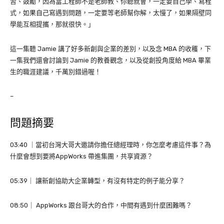
習、鼓勵，因為當工程師不是老師教、你聽就會，一定要自己學、寫程
式，如果自己寫遇到問題，一定要等老師幫你解，太慢了，如果隔壁同
學能互相提攜，那就很快。」
這一集聽 Jamie 講了好多新創與企業的差別，以及念 MBA 的收穫，下
一集我們還會討論到 Jamie 的教養觀念，以及從創投角度給 MBA 畢業
生的職涯建議，千萬別錯過喔！
–
問題摘要
03:40 ｜當初台灣大哥大邀請你擔任總經理時，你怎麼考慮這件事？為
什麼會想到要將AppWorks 帶進集團，共享資源？
05:39｜ 讓新創協助大企業轉型，有沒有特定的例子能分享？
08:50｜ AppWorks 跟台哥大的合作，中間有遇到什麼困難嗎？