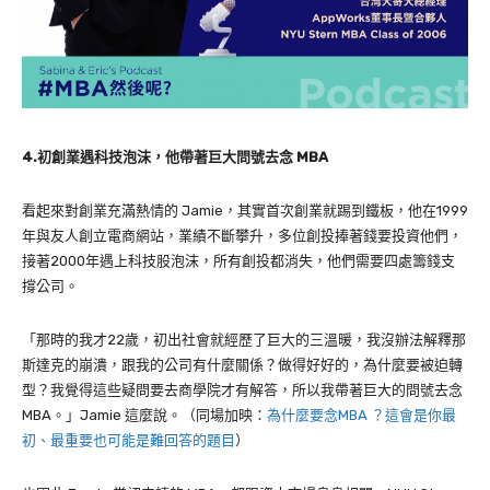
4.初創業遇科技泡沫，他帶著巨大問號去念 MBA
看起來對創業充滿熱情的 Jamie，其實首次創業就踢到鐵板，他在1999
年與友人創立電商網站，業績不斷攀升，多位創投捧著錢要投資他們，
接著2000年遇上科技股泡沫，所有創投都消失，他們需要四處籌錢支
撐公司。
「那時的我才22歲，初出社會就經歷了巨大的三溫暖，我沒辦法解釋那
斯達克的崩潰，跟我的公司有什麼關係？做得好好的，為什麼要被迫轉
型？我覺得這些疑問要去商學院才有解答，所以我帶著巨大的問號去念
MBA。」Jamie 這麼說。（同場加映：
為什麼要念MBA ？這會是你最
初、最重要也可能是難回答的題目
）