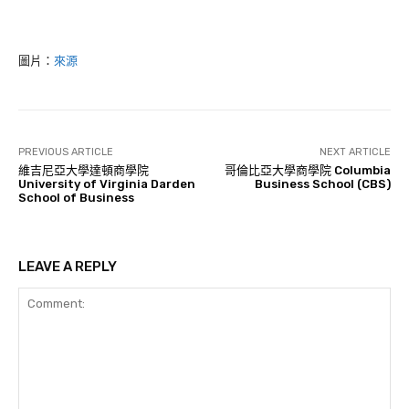
圖片：
來源
PREVIOUS ARTICLE
NEXT ARTICLE
維吉尼亞大學達頓商學院
哥倫比亞大學商學院 Columbia
University of Virginia Darden
Business School (CBS)
School of Business
LEAVE A REPLY