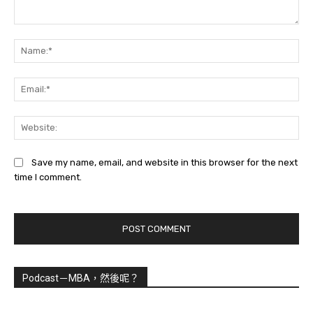
Comment:
Na
Ema
Web
Save my name, email, and website in this browser for the next
time I comment.
Podcast－MBA，然後呢？