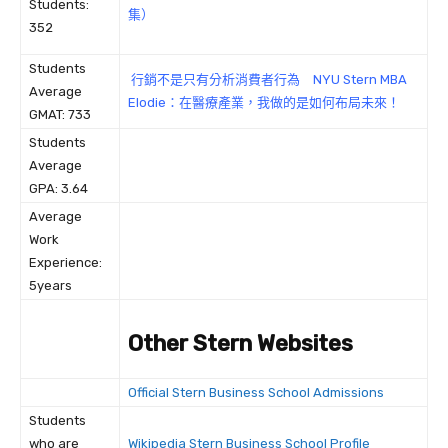
Students:
集）
352
Students
行銷不是只有分析消費者行為 NYU Stern MBA
Average
Elodie：在醫療產業，我做的是如何布局未來！
GMAT: 733
Students
Average
GPA: 3.64
Average
Work
Experience:
5years
Other Stern Websites
Official Stern Business School Admissions
Students
who are
Wikipedia Stern Business School Profile