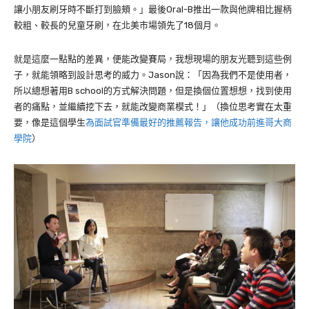
讓小朋友刷牙時不斷打到臉頰。」最後
Oral-B
推出一款與他牌相比握柄
較粗、較長的兒童牙刷，在北美市場領先了
18
個月。
就是這麼一點點的差異，便能改變賽局，我想現場的朋友光聽到這些例
子，就能領略到設計思考的威力。
Jason
說：「因為我們不是使用者，
所以總想著用
B school
的方式解決問題，但是換個位置想想，找到使用
者的痛點，並繼續挖下去，就能改變商業模式！」（換位思考實在太重
要，像是這個學生
為面試官準備最好的推薦報告，讓他成功前進哥大商
學院
）