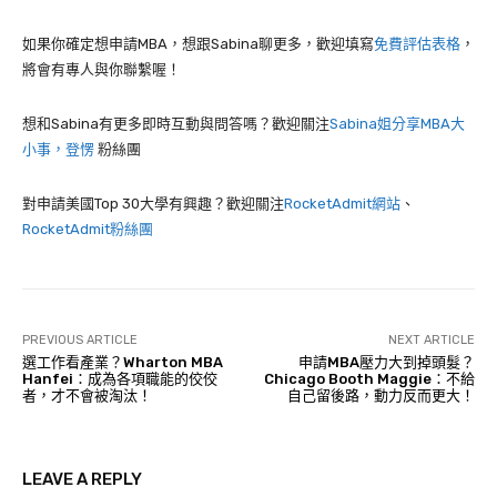
如果你確定想申請MBA，想跟Sabina聊更多，歡迎填寫
免費評估表格
，
將會有專人與你聯繫喔！
想和Sabina有更多即時互動與問答嗎？歡迎關注
Sabina姐分享MBA大
小事，登愣
粉絲團
對申請美國Top 30大學有興趣？歡迎關注
RocketAdmit網站
、
RocketAdmit粉絲團
PREVIOUS ARTICLE
NEXT ARTICLE
選工作看產業？Wharton MBA
申請MBA壓力大到掉頭髮？
Hanfei：成為各項職能的佼佼
Chicago Booth Maggie：不給
者，才不會被淘汰！
自己留後路，動力反而更大！
LEAVE A REPLY