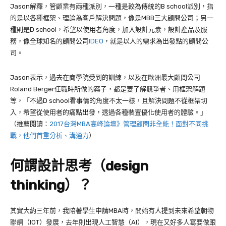
Jason
解釋，管顧業有兩種派別，一種是較為傳統的
B school
派別，指
的是以各種框架、理論為客戶解決問題，像是
MBB
三大顧問公司；另一
種則是
D school
，希望以使用者角度，加入設計元素，設計產品及服
務，像全球知名的顧問公司
IDEO
，就是以人的需求為出發點的顧問公
司。
Jason
表示，過去在商學院受到的訓練，以及在歐洲最大顧問公司
Roland Berger
任職時所做的案子，都是要了解競爭者、用框架解題
等，「不過
D school
看事情的角度不太一樣，且解決問題不從框架切
入，希望從使用者的痛點出發，透過各種裝置優化使用者的體驗。」
（推薦閱讀：
2017台灣MBA高峰論壇》管理顧問非全能！面對不同挑
戰，他們首重分析、溝通力
）
何謂設計思考（
design
thinking
）？
其實大約三年前，我陪著學生申請
MBA
時，開始有人提到未來希望朝物
聯網（
IOT
）發展，去年則出現人工智慧（
AI
），現在又好多人寫要做跟