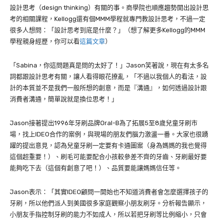
設計思考（
design thinking
）有關的事。商學院也順應趨勢開出設計思
考的相關課程，
Kellogg
還有個
MMM
學程就專門教設計思考，不過一定
很多人想問：「設計思考到底是什麼？」（想了解更多Kellogg的MMM
學程親身經歷，你可以看
這篇文章
）
「
Sabina
，你這問題真是問的太好了！」
Jason
笑著說，現在有太多名
詞都跟設計思考有關，讓人看得眼花撩亂，「不過以我個人的看法，設
計的本質並不是我們一般所想的創意，而是『溝通』，如何透過設計跟
消費者溝通，簡單說就是換位思考！」
Jason
接著提出
1996
年牙刷品牌
Oral-B
為了拓展
5
至
8
歲兒童牙刷市
場，找上
IDEO合作
的案例，與現場的朋友們腦力激盪一番。大家也很踴
躍的提出意見，認為兒童牙刷一定要有卡通圖案（身為媽媽的我也覺得
這個超重要！）、刷毛可能要配合小孩較參差不齊的牙齒、牙刷最好要
能夠吃下去（這個有創意了吧！）、品質要能讓媽媽信任等。
Jason
表示：「其實
IDEO
顧問一開始也不知道消費者會怎麼選擇孩子的
牙刷，所以他們派人到美國很多家庭觀察小朋友刷牙。分析報告顯示，
小朋友手指控制牙刷的能力不如成人，所以若把牙刷等比例縮小，只會