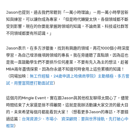
Jason
也提到，過去我們常聽到「一萬小時理論」－用一萬小時學習新
知與練習，可以讓你成為專家，「但是時代轉變太快，各個領域都不斷
受到影響，現在的你要能掌握跨領域的知識，不論商業、科技或社群等
不同領域都要有所認識。」
Jason
表示，在多方涉獵後，找到有興趣的領域，再花
1000
個小時深度
學習，為自己增添幾項跨領域的專長。我在旁邊聽了直點頭，因為這也
是我一直鼓勵學生們不要排斥任何產業，不要有先入為主的想法，趁著
MBA
兩年盡情探索，因為你永遠不知道何時會用上這些累積的知識！
（同場加映：
無工作經驗，24歲申請上哈佛商學院》主動積極、多方嘗
試，用豐富閱歷打動面試官
）
這個月的
Mingle Event
，實在跟
Jason
與其他校友聊得太開心了，儘管
時間結束了大家還是捨不得離開，這就是我辦活動讓大家交流的最大目
的，未來希望每個月都能看到大家！（想看更多Jason的專訪，不要錯
過這篇：
台灣資源少、市場小 資深顧問：要與世界接軌，先打破心中
框架
）