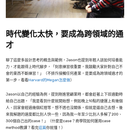
時代變化太快，要成為跨領域的通
才
聊了這麼多設計思考的概念與範例，
Jason
也提到年輕人該如何培養能
力，才能跟得上時代腳步，「刻意練習很重要，我鼓勵大家針對自己不
會的東西不斷練習！」（不排斥接觸任何產業，是要成為跨領域通才的
第一步，看看
Harvard的Megan怎麼做
）
Jason
以自己的經驗為例，提到剛進管顧業時，都會趁著上下班通勤時
給自己出題，「我是看到什麼就開始想，例如晚上
10
點的捷運上有幾個
人、回家會經過幾個紅燈等，想不透也沒關係，但就是逼自己去想。後
來我解題的速度都比別人快一些，因為我一年至少比別人多解了
200
、
300
個自己出的
case
！」（什麼是case？商學院如何運用case
method教課？看完
這篇
你就懂！）