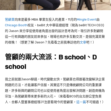
管顧業
向來是最多
MBA
畢業生投入的產業，
11
月的
Mingle Event
由
Chicago
Booth
校友、
beBit
大中華區總經理（現為 beBit TECH CEO)
的
Jason
來分享從使用者角度出發的設計思考為何，吸引許多對顧問
這一行有興趣的朋友前來參加，現場也有許多互動交流，是個充滿笑聲
的夜晚！（想更了解 Jason？先看看之前我專訪他的
文章
吧！）
管顧的兩大流派：
B school
、
D
school
我之前就跟
Jason
聊過，時代變動太快，管顧業也得跟著改變解決企業
問題的方法，才能讓客戶信服。其實這不只是傳統顧問公司的重要課
題，許多新興的顧問公司也以從使用者角度出發解決問題，創造商機為
宗旨，為管顧業帶來更多新的火花。（來看看BCG的台北辦公室負責
人、合夥人暨董事總經理JT怎麼看現今的管顧業，
這一篇
不可錯過！）