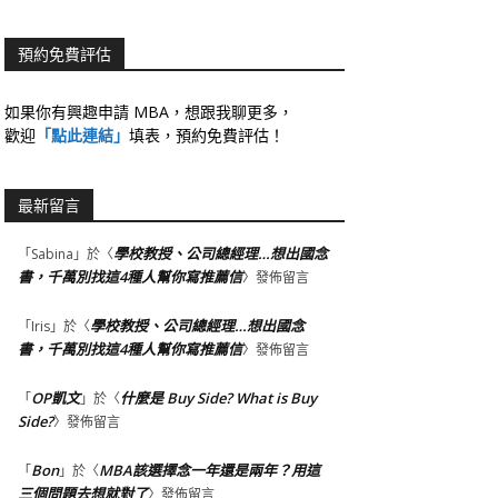
預約免費評估
如果你有興趣申請 MBA，想跟我聊更多，
歡迎
「點此連結」
填表，預約免費評估！
最新留言
學校教授、公司總經理…想出國念
「
Sabina
」於〈
書，千萬別找這4種人幫你寫推薦信
〉發佈留言
學校教授、公司總經理…想出國念
「
Iris
」於〈
書，千萬別找這4種人幫你寫推薦信
〉發佈留言
OP凱文
什麼是 Buy Side? What is Buy
「
」於〈
Side?
〉發佈留言
Bon
MBA該選擇念一年還是兩年？用這
「
」於〈
三個問題去想就對了
〉發佈留言