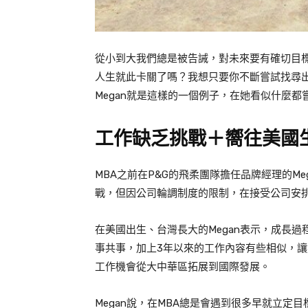
從小到大我們總是被告誡，對未來要有確切目
人生就此卡關了嗎？我想只要你不斷嘗試找尋
Megan
就是這樣的一個例子，在她看似什麼都
工作缺乏挑戰＋嚮往美國
MBA
之前在
P&G
的飛柔團隊擔任品牌經理的
Me
戰，但因公司輪調制度的限制，在接受公司安
在美國出生、台灣長大的
Megan
表示，成長過
事共事，加上
3
年以來的工作內容有些相似，讓
工作機會從大中華區拓展到國際發展
。
Megan
說，在
MBA
總是會遇到很多早就立定目