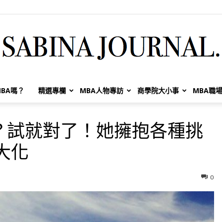
BA嗎？
精選專欄
MBA人物專訪
商學院大小事
MBA職
Sabina
？試就對了！她擁抱各種挑
大化
Huang
0