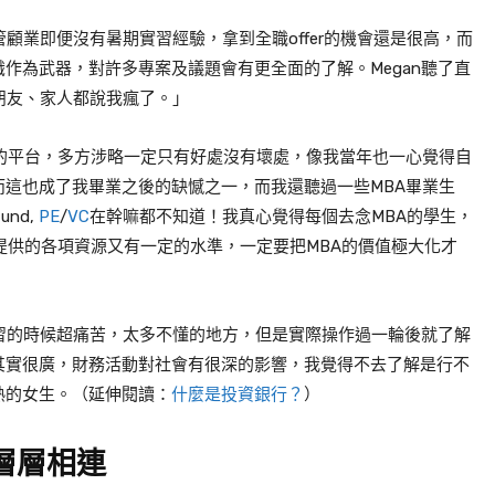
顧業即便沒有暑期實習經驗，拿到全職offer的機會還是很高，而
作為武器，對許多專案及議題會有更全面的了解。Megan聽了直
時朋友、家人都說我瘋了。」
的平台，多方涉略一定只有好處沒有壞處，像我當年也一心覺得自
這也成了我畢業之後的缺憾之一，而我還聽過一些MBA畢業生
und,
PE
/
VC
在幹嘛都不知道！我真心覺得每個去念
MBA
的學生，
提供的各項資源又有一定的水準，一定要把
MBA
的價值極大化才
）
習的時候超痛苦，太多不懂的地方，但是實際操作過一輪後就了解
其實很廣，財務活動對社會有很深的影響，我覺得不去了解是行不
熟的女生。（延伸閱讀：
什麼是投資銀行？
）
層層相連