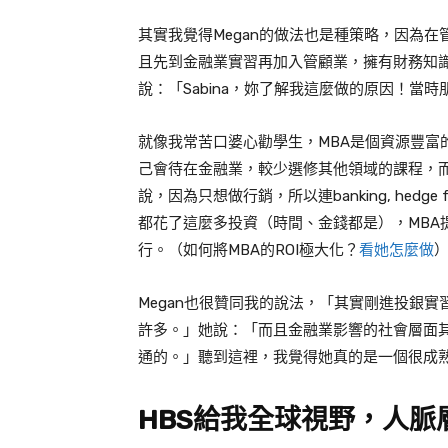
其實我覺得
Megan
的做法也是種策略，因為在管
且先到金融業實習再加入管顧業，擁有財務知識
說：「Sabina，妳了解我這麼做的原因！當
就像我常苦口婆心勸學生，
MBA
是個資源豐富
己會待在金融業，較少選修其他領域的課程，而
說，因為只想做行銷，所以連banking, hedge f
都花了這麼多投資（時間、金錢都是），
MBA
行。（如何將MBA的ROI極大化？
看她怎麼做
Megan
也很贊同我的說法，「其實剛進投銀實
許多。」她說：「而且金融業影響的社會層面
通的。」聽到這裡，我覺得她真的是一個很成
HBS
給我全球視野，人脈