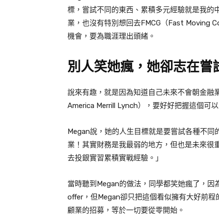
標，嘗試不同的東西、累積多元經驗就是我的
業，也沒有特別想回去
FMCG
（
Fast Moving 
機會，要為職涯理出頭緒。
別人笑她瘋，她卻志在嘗
說來有趣，就是因為知道自己未來不會朝金融
America
Merrill Lynch
），要好好把握這個可以
Megan
說，她的人生目標就是要嘗試各種不同
業！其實財務是我最弱的地方，但也是未來很
去投銀實習累積實戰經驗。」
當時聽到
Megan
的做法，同學都笑她瘋了，因
offer
，但
Megan
卻只把這個看似擁有大好前程
顧業的招募，等於一切要從零開始。