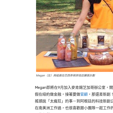
Megan（左）與組員在巴西參與烘培店擴張計劃
Megan即將在9月加入麥肯錫芝加哥辦公室
假在紐約做金融，接著要做
管顧
，那還差新創
搖頭說「太瘋狂」的事－到阿根廷的科技新創
在南美洲工作過，也很喜歡跟小團隊一起工作