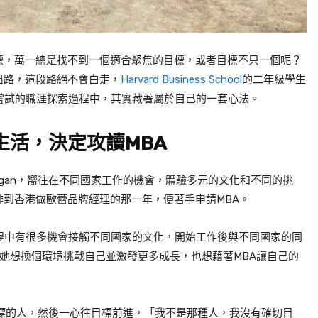
標，萬一總是找不到一個適合聚焦的目標，或者目標不只一個呢？
出路，這段路絕不會白走，
Harvard Business School
的二年級學生
嘗試的職涯探索過程中，其實藏著屬於自己的一套心法。
生活，決定攻讀
MBA
gan
，嚮往在不同國家工作的機會，體驗多元的文化和不同的挑
排到香港做歐蕾品牌經理的那一年，便著手申請
MBA
。
程中有很多機會接觸不同國家的文化，開始工作後與不同國家的同
她想換個環境挑戰自己並激發更多成長，也想藉著
MBA讓自己的
標的人，然後一心往目標前進，「我不是那種人，我沒有確切目