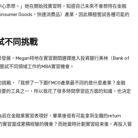
中心思想。」她在開始找實習時，知道自己未來不會想待在金融
Consumer Goods
，快速消費品
）產業，因此積極嘗試各種可能的
試不同挑戰
業發展，
Megan
特地在實習期間選擇進入投資銀行美林（Bank of
嘗試不同領域工作的
MBA
實習機會。
的挑戰，「我想了一下跟
FMCG
產業最不同的是什麼產業？金融
重要的工具之一，所以我花了很多時間學習這方面的知識，也決定
為若在金融業實習表現好，畢業後很有可能拿到全職的
return
的實習當成累積經驗的機會？而她當時計劃實習結束後，再投入管