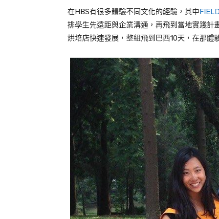
在HBS有很多體驗不同文化的經驗，其中
FIEL
排學生先遠距與企業溝通，再飛到當地實踐計
烘培店快速發展，整組飛到巴西
10
天，在那體