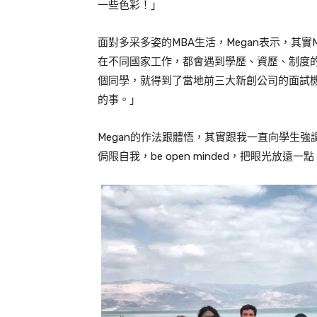
一些色彩！」
面對多采多姿的
MBA
生活，
Megan
表示，其實
在不同國家工作，都會遇到學歷、資歷、制度
個同學，就得到了當地前三大新創公司的面試
的事。」
Megan
的作法跟體悟，其實跟我一直向學生強
侷限自我，be open minded，把眼光放