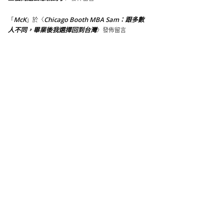
McK
Chicago Booth MBA Sam：跟多數
「
」於〈
人不同，畢業後我選擇回到台灣
〉發佈留言