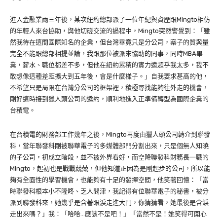
進入金融業兩三年後，某次紐約總部派了一位年紀與資歷跟Mingto相仿
的年輕人來台協助，與他切磋交流的過程中，Mingto突然警覺到：「雖
然我待在這間國際知名的企業，但台灣畢竟只是分公司，案子的質與量
完全不能跟總部相提並論，我跟那位被派來協助的同事，同時MBA畢
業，薪水、職位都差不多，但他在紐約累積的實力遠超乎我太多，我不
敢想像這種差距擴大到五年後，會是什麼樣子。」自我要求甚高的他，
不希望只是局限在台灣分公司的框架裡，積極尋找能夠往外走的機會，
剛好這時接到獵人頭公司的邀約，順利地進入正準備轉型為國際企業的
台積電。
在台積電的財務部工作幾年之後，Mingto再度由獵人頭公司轉介到聯發
科，當年聯發科剛
被聯華電子的多媒體部門分割出來
，只是個無人知曉
的子公司，初成立階段，
並不被外界看好，而空降聯發科財務長一職的
Mingto，起初也是戰戰兢兢，但他知道正因為是剛起步的公司，所以能
夠有全面性的學習機會，也能夠有十足的發揮空間，他笑著回憶：「當
時聯發科根本小不隆咚、乏人問津，我記得有位聯華電子的秘書，被分
派到聯發科來，她幾乎是含著眼淚走進大門，你猜猜看，她最後是含淚
走出來嗎？」我：「哈哈…應該不是吧！」「當然不是！她笑得可開心