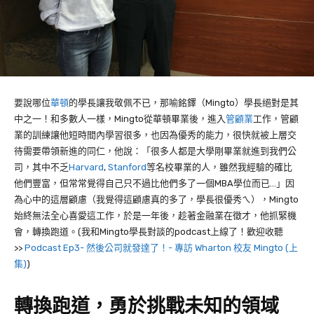
要說哪位
華頓
的學長讓我敬佩不已，那喻銘鐸（Mingto）學長絕對是其
中之一！和多數人一樣，Mingto從華頓畢業後，進入
管顧業
工作，管顧
業的訓練讓他短時間內學習很多，也因為優秀的能力，很快就被上層交
待需要帶領新進的同仁，他說：「很多人都是大學剛畢業就進到我們公
司，其中不乏
Harvard
,
Stanford
等名校畢業的人，雖然我經驗的確比
他們豐富，但常常覺得自己只不過比他們多了一個MBA學位而已…」因
為心中的這層顧慮（我覺得這顧慮真的多了，學長很優秀ㄟ），Mingto
始終無法全心喜愛這工作，於是一年後，趁著金融業在徵才，他抓緊機
會，轉換跑道。(我和Mingto學長對談的podcast上線了！歡迎收聽
>>
Podcast Ep3- 然後公司就發達了！- 專訪 Wharton 校友 Mingto (上
集)
)
轉換跑道，勇於挑戰未知的領域