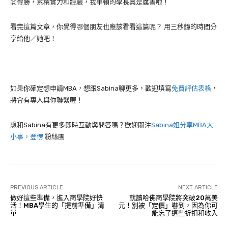
開得勝，累積實力和經驗，我華頓的學長真是厲害啦！
看完這篇文章，你覺得哪個朋友也應該看看這篇呢？ 用三秒鐘的時間分
享給他／她吧！
如果你確定想申請MBA，想跟Sabina聊更多，歡迎填寫
免費評估表格
，
將會有專人與你聯繫喔！
想和Sabina有更多即時互動與問答嗎？歡迎關注
Sabina姐分享MBA大
小事，登愣
粉絲團
PREVIOUS ARTICLE
NEXT ARTICLE
做好這些準備，進入商學院好快
就讀哈佛商學院將突破20萬美
活！MBA學生的「提前準備」清
元！別被「定價」嚇到，因為你可
單
能忘了這些折扣和收入