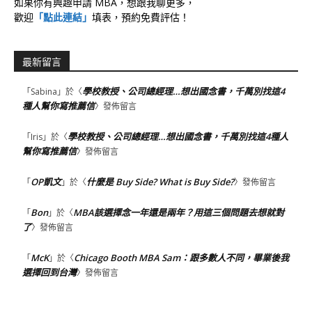
如果你有興趣申請 MBA，想跟我聊更多，
歡迎
「點此連結」
填表，預約免費評估！
最新留言
學校教授、公司總經理…想出國念書，千萬別找這4
「
Sabina
」於〈
種人幫你寫推薦信
〉發佈留言
學校教授、公司總經理…想出國念書，千萬別找這4種人
「
Iris
」於〈
幫你寫推薦信
〉發佈留言
OP凱文
什麼是 Buy Side? What is Buy Side?
「
」於〈
〉發佈留言
Bon
MBA該選擇念一年還是兩年？用這三個問題去想就對
「
」於〈
了
〉發佈留言
McK
Chicago Booth MBA Sam：跟多數人不同，畢業後我
「
」於〈
選擇回到台灣
〉發佈留言