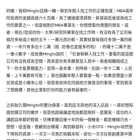
的確，我和Mingto話鋒一轉，聊到年輕人找工作的正確態度；MBA兩年
所投資的金額高達六七百萬，為了儘速還清貸款，薪資高低會成為找工
作的要素之一，但是相對於MBA畢業生，你想想看你周遭的朋友，或
者，現在/從前的你，大學/研究所畢業在找工作時，有沒有為了公司每
個月多給或少給的五千、一萬元而計較，其實就算每個月多領一萬的薪
資，一年只有多出十二萬（摁…好像也是蠻多的啦），的確十二萬不是
一筆小數字，但就像Mingto說的：「社會新鮮人找工作，要看的是這間
公司有沒有成長空間，再來是你有多願意投入其中，兩者相輔相成之
下，你才能累積能力，習得一身本事，到時候，別說一年十二萬，上百
萬、上千萬都有可能！」我也鼓勵年輕人要看遠一點，如果習慣當小資
女孩或是小確幸心態，很容易就待在同個地方做很涼的事情，等到資深
了想跳槽，其他企業對於你的能力會有疑慮的。
之前就久聞Mingto的豐功偉業，直到這次與他的深入訪談，一直好想知
道他選公司的撇步，但是他超級謙虛地說都是剛好、是運氣，成功的人
講起話來都好輕鬆，彷彿掌握這幾十年的每一個機會，都是機緣巧合，
想想，從金融、管顧到台積電，再到聯發科、小米CFO，Mingto坦然放
下現有的資源，一次又一次勇於挑戰未知，卻也一次次在新創產業中旗