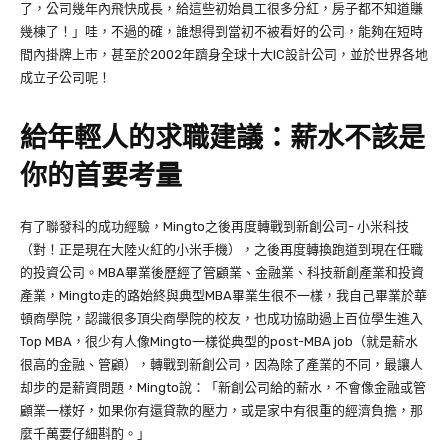
了，公司幾年內飛快成長，給這些初始員工很多分紅，房子都不知道賺
幾棟了！」哇，不過的確，誰想得到當初不被看好的公司，能夠在短時
間內掛牌上市，甚至於
2002年躋身全球十大IC設計公司，並於世界各地
成立子公司呢！
給年輕人的求職建議：薪水不該是
你的首要考量
有了聯發科的成功經驗，Mingto之後再度轉戰到新創公司- 小米科技
（對！正是現在大陸火紅的小米手機），之後再度轉換跑道到現在任職
的投資公司。MBA畢業後歷經了管顧業、金融業、科技新創產業和投資
產業，Mingto走的路始終與典型MBA畢業生很不一樣，我自己畢業於華
頓商學院，認識很多頂尖商學院的校友，也成功協助過上百位學生進入
Top MBA，很少有人像Mingto一樣從典型的post-MBA job（就是薪水
很高的金融、管顧），轉戰到新創公司，因為除了產業的不同，最讓人
却步的是薪資問題，Mingto說：「新創公司給的薪水，不會像金融或管
顧業一樣好，如果你有還貸款的壓力，或是家中有很重的經濟負擔，那
麼千萬要仔細斟酌。」