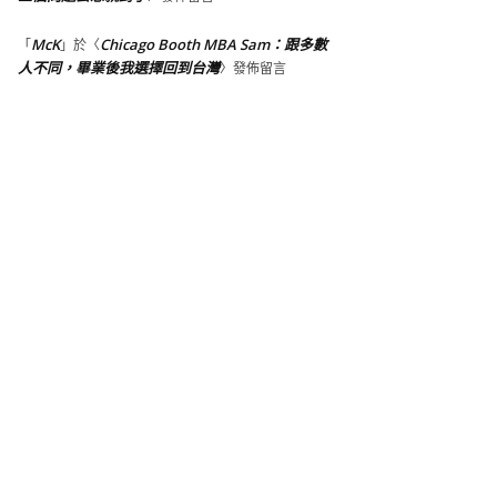
McK
Chicago Booth MBA Sam：跟多數
「
」於〈
人不同，畢業後我選擇回到台灣
〉發佈留言