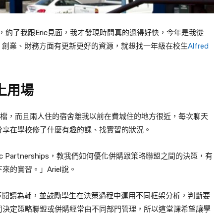
，約了我跟
Eric
見面，我才發現時間真的過得好快，今年是我從
、創業、財務方面有更新更好的資源，就想找一年級在校生
Alfred
上用場
檔，而且兩人住的宿舍離我以前在費城住的地方很近，每次聊天
分享在學校修了什麼有趣的課、找實習的狀況。
c Partnerships
，教我們如何優化併購跟策略聯盟之間的決策，有
下來的實習。」
Ariel
說。
章閱讀為輔，並鼓勵學生在決策過程中運用不同框架分析，判斷要
司決定策略聯盟或併購經常由不同部門管理，所以這堂課希望讓學