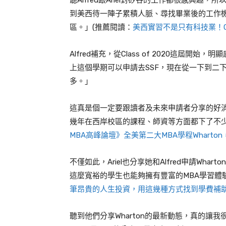
聽
Alfred
跟
Ariel
對矽谷的工作都很感興趣，所以我
到美西待一陣子累積人脈、尋找畢業後的工作
區。」(推薦閱讀：
美西實習不是只有科技業！CB
Alfred
補充，從
Class of 2020
這屆開始，明顯
上這個學期可以申請去SSF，現在從一下到二
多。」
這真是個一定要跟讀者及未來申請者分享的好
幾年在西岸校區的課程、師資等方面都下了不
MBA高峰論壇》全美第二大MBA學程Whart
不僅如此，Ariel也分享她和Alfred申請
Wharton
這麼寬裕的學生也能夠擁有豐富的MBA學習體
筆昂貴的人生投資，用這幾種方式找到學費補
聽到他們分享Wharton的最新動態，真的