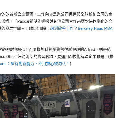
r
的矽谷辦公室實習，工作內容是幫公司促進與全球新創公司的合
的架構，「
Paccar
希望能透過與其他公司合作來應對快速變化的交
係的發展空間。」
(同場加映：
想到矽谷工作？Berkeley Haas MBA
機會很替她開心！而同樣對科技業趨勢很感興趣的
Alfred
，則是結
tics Office 紐約
總部的實習職缺，要運用
AI
技術解決企業難題。(推
 Crane：擁有創新能力，不用擔心被淘汰！
)