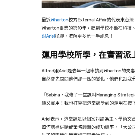
最近
Wharton
校方External Affair的代表
來台灣
Wharton
畢業的第
10
年，聽到學校不斷在科技
跟
Ariel
聊聊，瞭解更多第一手訊息！
運用學校所學，在實習派
Alfred
跟
Ariel
是去年一起申請到
Wharton
的夫妻
自然會先問問他們那一區的變化，他們也跟我
「
Sabina
，我修了一堂課叫
Managing Strategi
趣又實用！我也打算把這堂課學到的運用在接
Ariel
表示，這堂課是以
個案討論
為主、學術文
如何增進併購或策略聯盟的成功機率，「大公