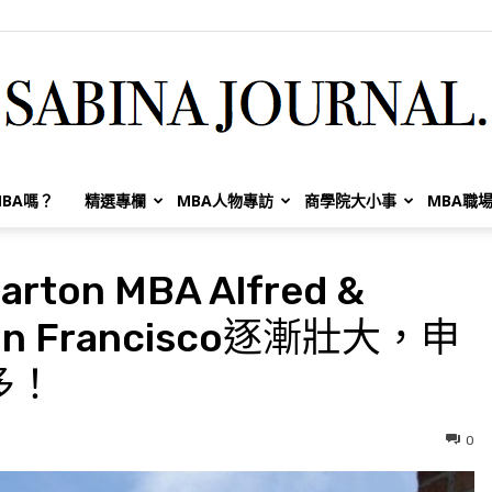
BA嗎？
精選專欄
MBA人物專訪
商學院大小事
MBA職
Sabina
on MBA Alfred &
San Francisco逐漸壯大，申
Huang
更多！
0