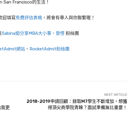
 San Francisco的生活！
，歡迎填寫
免費評估表格
，將會有專人與你聯繫喔！
注
Sabina姐分享MBA大小事，登愣
粉絲團
ketAdmit網站
、
RocketAdmit粉絲團
NEXT ARTICLE
2018-2019申請回顧：錄取M7學生不斷增加，想獲
給我更
得頂尖商學院青睞？面試準備無比重要！