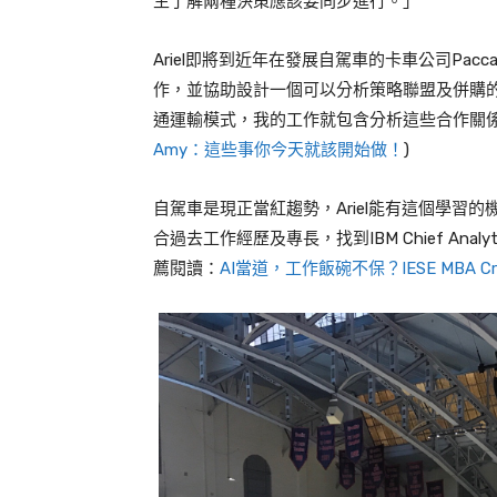
生了解兩種決策應該要同步進行。」
Ariel
即將到近年在發展自駕車的卡車公司
Pacca
作，並協助設計一個可以分析策略聯盟及併購
通運輸模式，我的工作就包含分析這些合作關
Amy：這些事你今天就該開始做！
)
自駕車是現正當紅趨勢，
Ariel
能有這個學習的
合過去工作經歷及專長，找到
IBM Chief Analy
薦閱讀：
AI當道，工作飯碗不保？IESE MBA