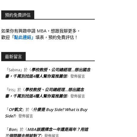
預約免費評估
如果你有興趣申請 MBA，想跟我聊更多，
歡迎
「點此連結」
填表，預約免費評估！
最新留言
學校教授、公司總經理…想出國念
「
Sabina
」於〈
書，千萬別找這4種人幫你寫推薦信
〉發佈留言
學校教授、公司總經理…想出國念
「
Iris
」於〈
書，千萬別找這4種人幫你寫推薦信
〉發佈留言
OP凱文
什麼是 Buy Side? What is Buy
「
」於〈
Side?
〉發佈留言
Bon
MBA該選擇念一年還是兩年？用這
「
」於〈
三個問題去想就對了
〉發佈留言