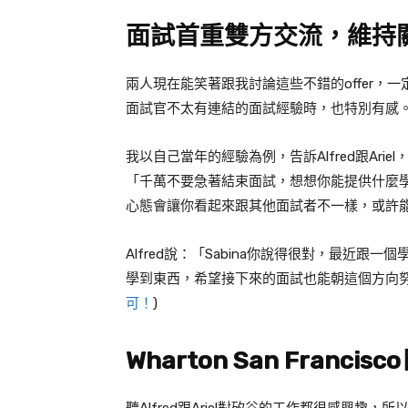
面試首重雙方交流，維持
兩人現在能笑著跟我討論這些不錯的
offer
，一
面試官不太有連結的面試經驗時，也特別有感
我以自己當年的經驗為例，告訴
Alfred
跟
Ariel
「千萬不要急著結束面試，想想你能提供什麼
心態會讓你看起來跟其他面試者不一樣，或許
Alfred
說：「
Sabina
你說得很對，最近跟一個
學到東西，希望接下來的面試也能朝這個方向
可！
)
Wharton San Francisco