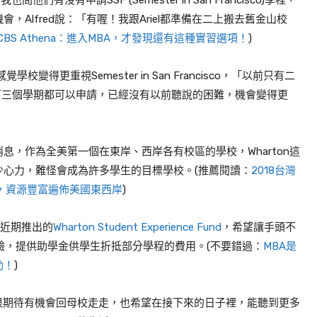
也問他們有沒有申請SSF (
Semester in San Francisco)
學程，
機會，
Alfred
說：「有喔！我跟
Ariel
都準備在二上
搬去
舊金山校
S Athena：進入MBA，才發現還有這種實習選項！
)
感覺學校變得更重視
Semester in San Francisco
，「以前只有二
下三個學期都可以申請，已經沒有以前聽說的困難，機會變得更
消息，作為全美第一個在東岸、西岸各有校區的學校，
Wharton
這
少心力，難怪會成為許多學生的目標學校。(推薦閱讀：
2018台灣
on，資源豐富遍佈美國東西岸
)
近期推出的
Wharton Student Experience Fund
，希望讓手頭不
驗，提供助學金供學生折抵部分學程的費用。(不要錯過：
MBA是
助！
)
讓我很期待有機會回母校走走，也希望在接下來的日子裡，能聽到更多