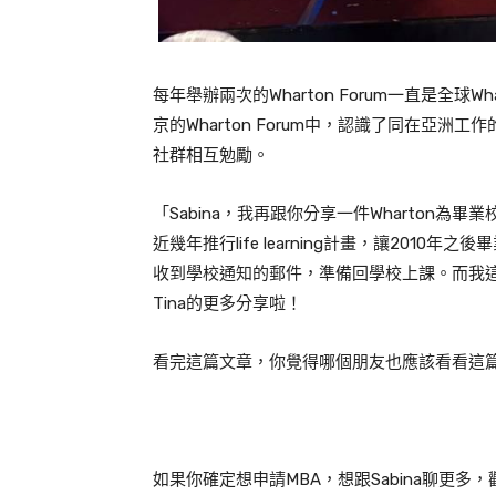
每年舉辦兩次的
Wharton Forum
一直是全球
Wh
京的
Wharton Forum
中，認識了同在亞洲工作
社群相互勉勵。
「
Sabina
，我再跟你分享一件
Wharton
為畢業
近幾年推行
life learning
計畫，讓
2010
年之後畢
收到學校通知的郵件，準備回學校上課。而我
Tina
的更多分享啦！
看完這篇文章，你覺得哪個朋友也應該看看這篇
如果你確定想申請MBA，想跟Sabina聊更多