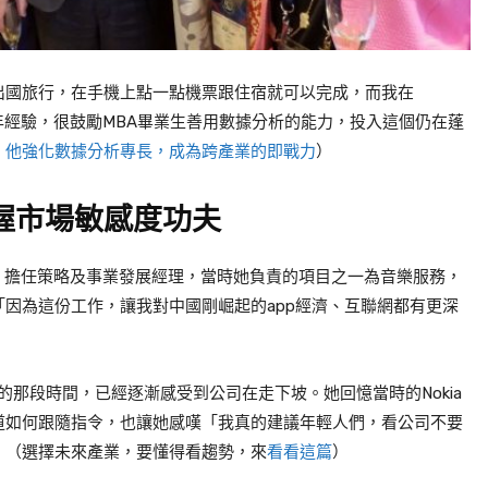
出國旅行，在手機上點一點機票跟住宿就可以完成，而我在
年經驗，很鼓勵
MBA
畢業生善用數據分析的能力，投入這個仍在蓬
！他強化數據分析專長，成為跨產業的即戰力
）
握市場敏感度功夫
，擔任策略及事業發展經理，當時她負責的項目之一為音樂服務，
「因為這份工作，讓我對中國剛崛起的
app
經濟、互聯網都有更深
的那段時間，已經逐漸感受到公司在走下坡。她回憶當時的
Nokia
道如何跟隨指令，也讓她感嘆「我真的建議年輕人們，看公司不要
」（選擇未來產業，要懂得看趨勢，來
看看這篇
）