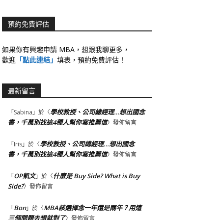
預約免費評估
如果你有興趣申請 MBA，想跟我聊更多，
歡迎
「點此連結」
填表，預約免費評估！
最新留言
學校教授、公司總經理…想出國念
「
Sabina
」於〈
書，千萬別找這4種人幫你寫推薦信
〉發佈留言
學校教授、公司總經理…想出國念
「
Iris
」於〈
書，千萬別找這4種人幫你寫推薦信
〉發佈留言
OP凱文
什麼是 Buy Side? What is Buy
「
」於〈
Side?
〉發佈留言
Bon
MBA該選擇念一年還是兩年？用這
「
」於〈
三個問題去想就對了
〉發佈留言