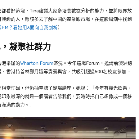
巴都看好這塊，
Tina
建議大家多培養數據分析的能力，並將眼界放
有興趣的人，應該多去了解中國的產業跟市場，在這股風潮中找到
PM？看她用3面向自我剖析
）
集，凝聚社群力
香港舉辦的
Wharton Forum
盛況。今年這場
Forum
，邀請前澳洲總
曼、香港特首林鄭月娥等貴賓與會，共吸引超過
500
名校友參加。
間相當忙碌，但仍抽空聽了幾場講座，她說：「今年有觀光娛樂、
我印象最深的就是一個講者告訴我們，要時時把自己想像成一個移
有滿滿的動力。」