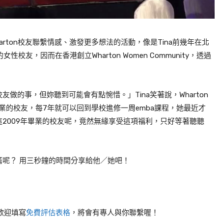
arton
校友聯繫情感、激發更多想法的活動，像是
Tina
前幾年在北
的女性校友，因而在香港創立
Wharton Women Community
，透過
校友做的事，但妳聽到可能會有點惋惜。」
Tina
笑著說，
Wharton
業的校友，每
7
年就可以回到學校進修一周
emba
課程，她最近才
這
2009
年畢業的校友呢，竟然無緣享受這項福利，只好等著聽聽
呢？ 用三秒鐘的時間分享給他／她吧！
，歡迎填寫
免費評估表格
，將會有專人與你聯繫喔！