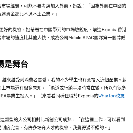
國市場經驗，可能不要考慮加入外商，她說：「因為外商在中國的
就連資金都比不過本土企業。」
更好的機會，她帶著在中國學到的市場敏銳度，前進
Expedia
香港
國市場的速度比其他人快，成為公司
Mobile APAC
團隊第一個聘僱
場是舞台
）越來越受到消費者喜愛，我的不少學生也有意投入這個產業。對
加上市場還有很多未知，「渠道或行銷手法時常在變，所以有很多
MBA
畢業生投入。」（來看看同樣任職於Expedia的
Wharton校友
是這類型的大公司相對比新創公司成熟，「在這裡工作，可以看到
勵制度完善，有許多培育人才的機會，我覺得滿不錯的。」