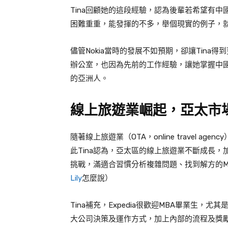
Tina
回顧她的這段經驗，認為後輩若希望有中
困難重重，能發揮的不多，舉個現實的例子，
儘管
Nokia當時的發展不如預期
，卻讓
Tina
得到
辦公室，也因為先前的工作經驗，讓她掌握中
的亞洲人。
線上旅遊業崛起，亞太市
隨著線上旅遊業（
OTA
，
online travel agency
此
Tina
認為，亞太區的線上旅遊業不斷成長，
挑戰，滿適合習慣分析複雜問題、找到解方的
Lily
怎麼說）
Tina
補充，
Expedia
很歡迎
MBA
畢業生，尤其
大公司決策及運作方式，加上內部的流程及獎