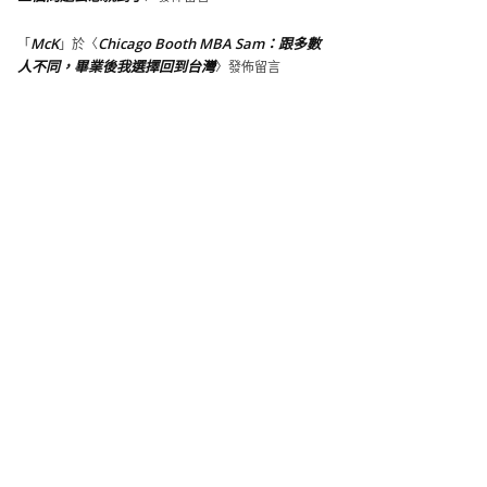
McK
Chicago Booth MBA Sam：跟多數
「
」於〈
人不同，畢業後我選擇回到台灣
〉發佈留言