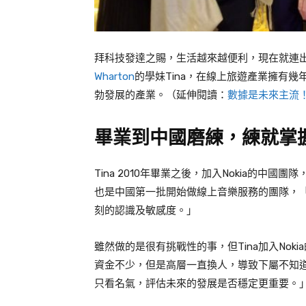
拜科技發達之賜，生活越來越便利，現在就連
Wharton
的學妹
Tina
，在線上旅遊產業擁有幾
勃發展的產業。（延伸閱讀：
數據是未來主流
畢業到中國磨練，練就掌
Tina 2010
年畢業之後，加入
Nokia
的中國團隊
也是中國第一批開始做線上音樂服務的團隊，
刻的認識及敏感度。」
雖然做的是很有挑戰性的事，但
Tina
加入
Nokia
資金不少，但是高層一直換人，導致下屬不知
只看名氣，評估未來的發展是否穩定更重要。