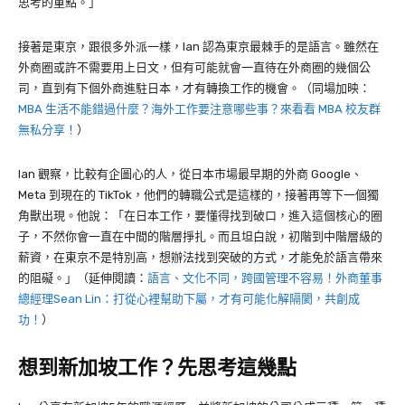
思考的重點。」
接著是東京，跟很多外派一樣，
Ian
認為東京最棘手的是語言。雖然在
外商圈或許不需要用上日文，但有可能就會一直待在外商圈的幾個公
司，直到有下個外商進駐日本，才有轉換工作的機會。（同場加映：
MBA 生活不能錯過什麼？海外工作要注意哪些事？來看看 MBA 校友群
無私分享！
）
Ian
觀察，比較有企圖心的人，從日本市場最早期的外商
Google
、
Meta
到現在的
TikTok
，他們的轉職公式是這樣的，接著再等下一個獨
角獸出現。他說：「在日本工作，要懂得找到破口，進入這個核心的圈
子，不然你會一直在中間的階層掙扎。而且坦白說，初階到中階層級的
薪資，在東京不是特別高，想辦法找到突破的方式，才能免於語言帶來
的阻礙。」（延伸閱讀：
語言、文化不同，跨國管理不容易！外商董事
總經理Sean Lin：打從心裡幫助下屬，才有可能化解隔閡，共創成
功！
）
想到新加坡工作？先思考這幾點