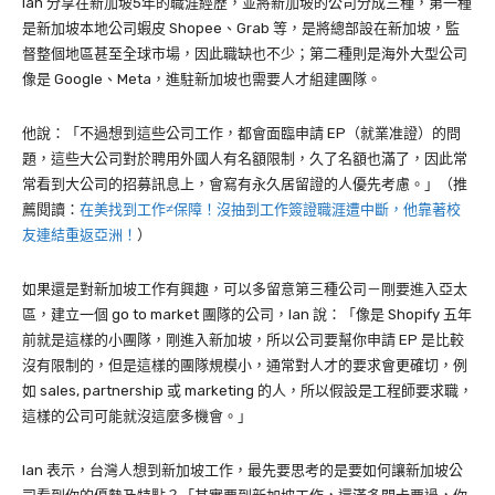
Ian
分享在新加坡
5
年的職涯經歷，並將新加坡的公司分成三種，第一種
是新加坡本地公司蝦皮
Shopee
、
Grab
等，是將總部設在新加坡，監
督整個地區甚至全球市場，因此職缺也不少；第二種則是海外大型公司
像是
Google
、
Meta
，進駐新加坡也需要人才組建團隊。
他說：「不過想到這些公司工作，都會面臨申請
EP
（就業准證）的問
題，這些大公司對於聘用外國人有名額限制，久了名額也滿了，因此常
常看到大公司的招募訊息上，會寫有永久居留證的人優先考慮。」（推
薦閱讀：
在美找到工作≠保障！沒抽到工作簽證職涯遭中斷，他靠著校
友連結重返亞洲！
）
如果還是對新加坡工作有興趣，可以多留意第三種公司－剛要進入亞太
區，建立一個
go to market
團隊的公司，
Ian
說：「像是
Shopify
五年
前就是這樣的小團隊，剛進入新加坡，所以公司要幫你申請
EP
是比較
沒有限制的，但是這樣的團隊規模小，通常對人才的要求會更確切，例
如
sales, partnership
或
marketing
的人，所以假設是工程師要求職，
這樣的公司可能就沒這麼多機會。」
Ian
表示，台灣人想到新加坡工作，最先要思考的是要如何讓新加坡公