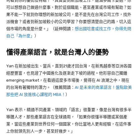
司看到你的優勢及特點？「其實要到新加坡工作，還滿多關卡要過，你
可以想想自己做過什麼事，對於這個職能、甚至產業或市場有幫助？如
果不能一下就到你理想的新加坡公司，是不是先在台灣公司工作，找外
派機會？或者到新加坡較小的公司學習？你要想清楚自己的路，切入這
個市場的角度是什麼。」（延伸閱讀：
想出國唸書或找工作，你得先問
自己「為什麼」
）
懂得產業語言，就是台灣人的優勢
Yan
在新加坡出生、當兵，直到
21
歲才回台灣，在新馬越泰等亞洲各國
經歷豐富，也見證了中國進化及逐漸走下坡的過程。他形容自己獨鍾
emerging market
，在看過這麼多市場後，覺得在
AI
浪潮之中，現在
的台灣有著獨特的潛力。（推薦閱讀：
AI 是未來的商業語言！盤點歐美
那些把 AI 放進核心課程的 MBA！
）
Yan
表示，精通不同產業、領域的「語言」很重要，像是台灣有很多半
導體人才，那些產業語言在全球通用，「如果你很懂半導體或某個產
業，當這些產業到世界任何一個國家，你比當地人更有經驗，在這件事
上你就領先別人一步，甚至好幾步。」