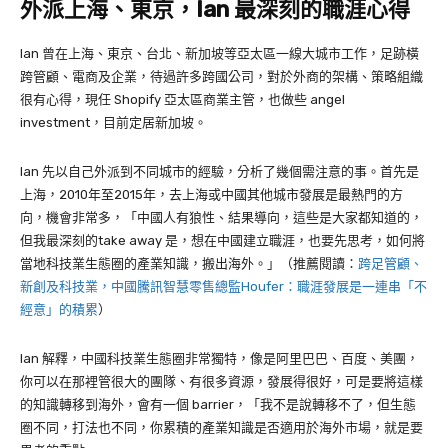
外派上海、東京，
Ian
最深刻的職涯心得
Ian
曾在上海、東京、台北、新加坡等亞太區一線大城市工作，足跡橫
跨管顧、電商及企業，待過許多跨國公司，對於外商的架構、策略組織
很有心得，現任
Shopify
亞太區商業主管，也做些
angel
investment
，目前定居新加坡。
Ian
先以自己外派到不同城市的經驗，分析了幾個需注意的事。首先是
上海，
2010
年至
2015
年，去上海或中國其他城市發展是最熱門的方
向，機會非常多，「中國人有狼性、結果導向，這些是大家都知道的，
但我最深刻的
take away
是，想在中國建立職涯，也要先思考，如何將
當地科技業生態圈的產業知識，搬出海外。」（推薦閱讀：
跨足管顧、
新創及科技業，中國騰訊智慧零售總監Houfer：職涯發展是一連串「不
經意」的積累
）
Ian
解釋，中國科技業生態圈非常獨特，像是阿里巴巴、百度、美團，
你可以在那裡管很大的團隊、有很多資源，發展得很好，可是要將這樣
的知識轉移到海外，會有一個
barrier
，「我不是說轉移不了，但生態
圈不同，打法也不同，你累積的產業知識是否適用於海外市場，就是要