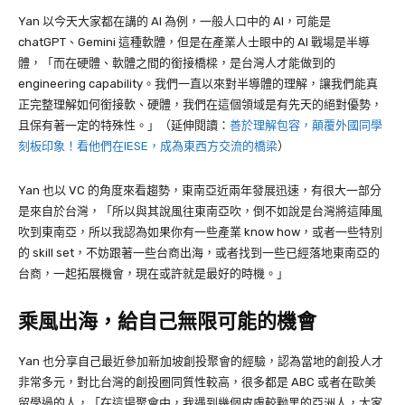
Yan
以今天大家都在講的
AI
為例，一般人口中的
AI
，可能是
chatGPT
、
Gemini
這種軟體，但是在產業人士眼中的
AI 戰場
是半導
體，「而在硬體、軟體之間的銜接橋樑，是台灣人才能做到的
engineering capability
。我們一直以來對半導體的理解，讓我們能真
正完整理解如何銜接軟、硬體，我們在這個領域是有先天的絕對優勢，
且保有著一定的特殊性。」（延伸閱讀：
善於理解包容，顛覆外國同學
刻板印象！看他們在IESE，成為東西方交流的橋梁
）
Yan
也以
VC
的角度來看趨勢，東南亞近兩年發展迅速，有很大一部分
是來自於台灣，「所以與其說風往東南亞吹，倒不如說是台灣將這陣風
吹到東南亞，所以我認為如果你有一些產業
know how
，或者一些特別
的
skill set
，不妨跟著一些台商出海，或者找到一些已經落地東南亞的
台商，一起拓展機會，現在或許就是最好的時機。」
乘風出海，給自己無限可能的機會
Yan
也分享自己最近參加新加坡創投聚會的經驗，認為當地的創投人才
非常多元，對比台灣的創投圈同質性較高，很多都是
ABC
或者在歐美
留學過的人，「在這場聚會中，我遇到幾個皮膚較黝黑的亞洲人，大家