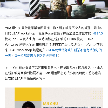
MBA
學生如果計畫畢業後回亞洲工作，新加坡是不少人的首選，因此
5
月的
LEAP workshop
，我跟
Rosa
邀請了在新加坡工作數年的
INSEAD
校友
Ian
，以及人生有一半時間都在新加坡的
CEIBS
校友、
Hive
Ventures
創辦人
Yan
來聊聊新加坡的工作文化及環境。
（Yan 之前也
來 LEAP workshop 談過創業，
MBA跨世代對談》創業不會有準備好的
一天，每一步都要盡力把路走得更寬！
）
Ian
、
Yan
這兩個名字念起來很像的人，在我跟
Rosa
的介紹之下，兩人
在新加坡見面聊到欲罷不能，
Ian
還差點忘記接小孩的時間，想必也為
這次的
LEAP
準備精彩內容。