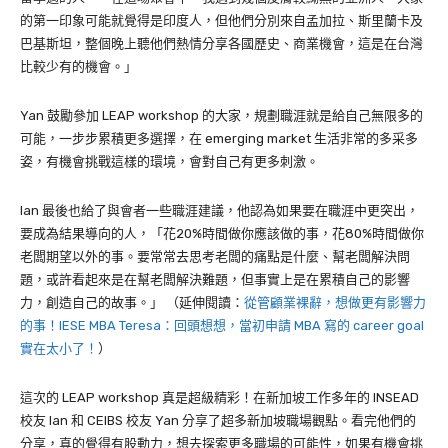
的第一印象可能就覺得是印度人，但他們分別來自孟加拉、斯里蘭卡及
巴基斯坦，整個晚上聽他們熱情分享各國歷史、商業機會，這是在台灣
比較少有的機會。」
Yan
鼓勵參加
LEAP workshop
的大家，規劃職涯就是給自己無限多的
可能，一步步累積更多選擇，在
emerging market
生活非常的多采多
姿，有機會挑戰這樣的環境，會對自己有更多刺激。
Ian
最後也給了與會者一些職涯建議，他認為如果要在職涯中更突出，
要成為結果導向的人，「花
20%
時間做你應該做的事，花
80%
時間做你
老闆期望以外的事。要常常去思考老闆的痛點是什麼、幫老闆解決問
題，或許看起來是在幫老闆解決難題，但事實上是在累積自己的影響
力，創造自己的故事。」
（延伸閱讀：
從管顧業裸辭，想做更有影響力
的事！IESE MBA Teresa：回頭想想，當初申請 MBA 寫的 career goal
實在太小了！
）
這次的 LEAP workshop 真是超級精彩！在新加坡工作多年的 INSEAD
校友 Ian 和 CEIBS 校友 Yan 分享了超多新加坡職場觀點。看完他們的
分享，真的覺得有股動力，想去探索更多職場的可能性，如果有機會挑