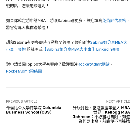
戰的話，怎麼能錯過呢！
如果你確定想申請MBA，想跟Sabina聊更多，歡迎填寫
免費評估表格
，
將會有專人與你聯繫喔！
想和Sabina有更多即時互動與問答嗎？歡迎關注
Sabina姐分享MBA大
小事，登愣
粉絲團或
【Sabina姐分享MBA大小事 】LinkedIn專頁
對申請美國Top 30大學有興趣？歡迎關注
RocketAdmit網站
、
RocketAdmit粉絲團
PREVIOUS ARTICLE
NEXT ARTICLE
哥倫比亞大學商學院 Columbia
升級打怪，當遊戲產業登入 MBA
Business School (CBS)
世界！Kellogg MBA
Johnson：不必畫地自限，知道
為何要出發，前路便不再遙遠