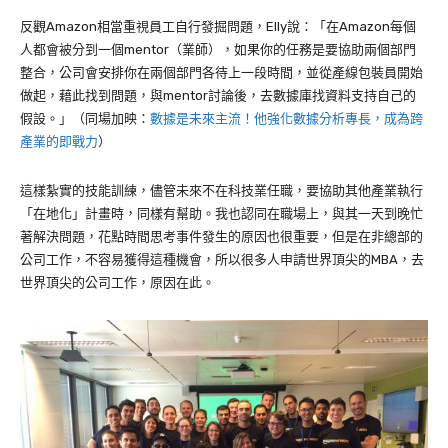
反觀Amazon
相當重視員工自行發掘問題，
Elly
說：「在
Amazon
每個
人都會被分到一個
mentor
（業師），如果你的任務是要協助兩個部門
整合，公司會安排你在兩個部門各待上一段時間，並從產線包裝員開始
做起，藉此找到問題，與
mentor
討論後，去數據庫找資料支持自己的
假設。」（同場加映：
數據是未來主流！他強化數據分析專長，成為跨
產業的即戰力
）
這樣紮實的技能訓練，儘管未來不在科技業任職，要協助其他產業執行
「在地化」計畫時，同樣有幫助。我也認同在職場上，與其一天到晚忙
著解決問題，花點時間思考事件發生的原因也很重要，但是在非總部的
公司工作，不容易獲得這種機會，所以很多人申請世界頂尖的MBA，去
世界頂尖的公司工作，原因在此。