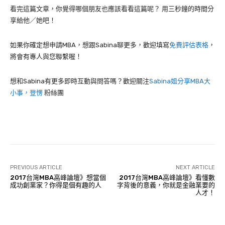
看完這篇文章，你覺得哪個朋友也應該看看這篇呢？ 用三秒鐘的時間分
享給他／她吧！
如果你確定想申請MBA，想跟Sabina聊更多，歡迎填寫
免費評估表格
，
將會有專人與您聯繫喔！
想和Sabina有更多即時互動與問答嗎？歡迎關注
Sabina姐分享MBA大
小事，登愣
粉絲團
PREVIOUS ARTICLE
NEXT ARTICLE
2017台灣MBA高峰論壇》想當個
2017台灣MBA高峰論壇》看懂數
成功創業家？你得是個有趣的人
字背後的意義，你就是金融業要的
人才！