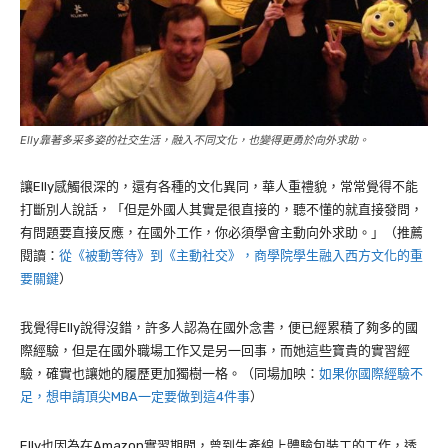
Elly靠著多采多姿的社交生活，融入不同文化，也變得更勇於向外求助。
讓
Elly
感觸很深的，還有各種的文化異同，華人重禮貌，常常覺得不能
打斷別人說話，「但是外國人其實是很直接的，聽不懂的就直接發問，
有問題要直接反應，在國外工作，你必須學會主動向外求助。」（推薦
閱讀：
從《被動等待》到《主動社交》，商學院學生融入西方文化的重
要關鍵
）
我覺得
Elly
說得沒錯，許多人認為在國外念書，便已經累積了夠多的國
際經驗，但是在國外職場工作又是另一回事，而她這些寶貴的實習經
驗，確實也讓她的履歷更加獨樹一格。（同場加映：
如果你國際經驗不
足，想申請頂尖MBA一定要做到這4件事
）
Elly也因為在Amazon
實習期間，曾到生產線上體驗包裝工的工作，透