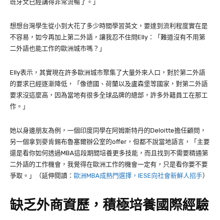
班牙文已經講得非常流暢了。」
想想台灣學生從小到大花了多少時間學習英文，要達到流利程度實在是
不容易，如今再加上第二外語，讓我忍不住問
Elly
：「難道沒有不用第
二外語也能工作的歐洲城市嗎？」
Elly
表示，其實現在許多歐洲城市聚集了大量外來人口，對於第二外語
的要求已經逐漸降低，「
像德國、荷蘭以及盧森堡等國家，對第二外語
要求沒這麼高，因為當地有很多全球品牌的總部，許多外籍員工在那工
作。」
她以身邊朋友為例，一個印度同學在阿姆斯特丹的Deloitte擔任顧問，
另一個拿到麥肯錫布魯塞爾辦公室的offer，但都不說當地語言，「主要
還是看你如何透過
MBA
這段期間培養更多技能，而且找到不需要精通第
二外語的工作機會，我覺得在歐洲工作的機會一定有，只是看你要不要
爭取。」（延伸閱讀：
歐洲MBA成熱門選擇，IESE向社會新鮮人招手
）
缺乏外商資歷，積極培養國際經驗