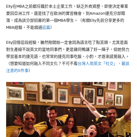
Elly
在
MBA
之前都任職於本土企業工作，缺乏外商資歷，即使決定畢業
要回亞洲工作，還是找了在歐洲的實習機會，到
Amazon
捷克分部闖
蕩，成為該分部招募的第一個
MBA
學生。（有關Elly先前分享更多的
MBA經驗，不能錯過
這篇
）
Elly
回憶這段經驗，雖然剛開始一定會因為語言吃了點苦頭，尤其是面
對生產線不說英文的當地同事們，更是雞同鴨講了好一陣子，但她努力
學習基本的捷克語，也常常約捷克同事吃飯、小酌，才逐漸感覺融入。
（想要知道如何融入不同文化？不可不看
台灣人用英文「社交」，最該
注意的5件事
）