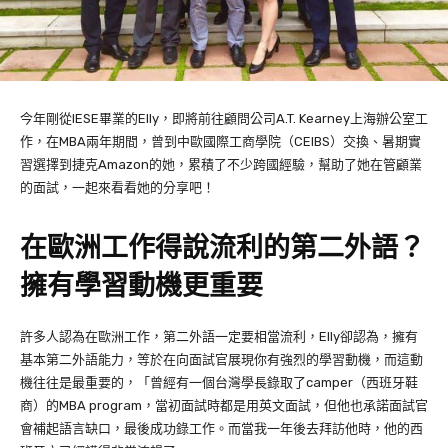
今年剛從
IESE
畢業的
Elly
，即將前往顧問公司
A.T. Kearney
上海辦公室工
作，在MBA兩年期間，曾到
中歐國際工商學院（
CEIBS
）交換、暑期實
習選擇到捷克
Amazon
的她，累積了不少跨國經驗，幫助了她在管顧業
的面試，一起來看看她的分享吧！
在歐洲工作得說流利的第二外語？
擁有學習動機更重要
許多人認為在歐洲工作，第二外語一定要相當流利，
Elly
卻認為，擁有
基本第二外語能力，等於在向面試官展現你有強烈的學習動機，而這動
機往往是最重要的，「曾經有一個台灣學長錄取了camper（西班牙鞋
商）的MBA program，當初面試時都是用英文面試，但他也承諾面試官
會補起語言缺口，最後成功錄工作。而當我一年後去拜訪他時，他的西