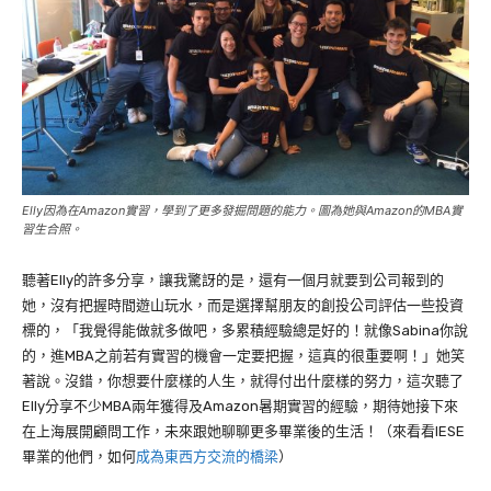
Elly因為在Amazon實習，學到了更多發掘問題的能力。圖為她與Amazon的MBA實
習生合照。
聽著
Elly
的許多分享，讓我驚訝的是，還有一個月就要到公司報到的
她，沒有把握時間遊山玩水，而是選擇幫朋友的創投公司評估一些投資
標的，「我覺得能做就多做吧，多累積經驗總是好的！就像
Sabina
你說
的，進
MBA
之前若有實習的機會一定要把握，這真的很重要啊！」她笑
著說。沒錯，你想要什麼樣的人生，就得付出什麼樣的努力，這次聽了
Elly分享不少MBA兩年獲得及Amazon暑期實習的經驗，期待她接下來
在上海展開顧問工作，未來跟她聊聊更多畢業後的生活！（來看看IESE
畢業的他們，如何
成為東西方交流的橋梁
）