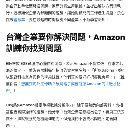
過自己動手做而發掘問題，進而分析生產數據，並提出解決方案與執
行，這樣類似企業內部顧問的經驗，讓她
對顧問的工作產生興趣，決心
挑戰
管顧業
，要在最短的時間接觸不同產業，不斷學習新知。
台灣企業要你解決問題，
Amazon
訓練你找到問題
Elly
根據
IESE
職涯中心提供的消息，表示
Amazon
不斷擴張，在求才若
渴的情況下，並沒有限制每年招收的實習生名額，「所以Sabina，妳可
以跟對科技業有興趣的學弟妹說，他們真的要好好把握機會啊！」（推
薦你看：
想要到海外工作嗎？破解電子商務龍頭Amazon的「徵才秘
密」
）
Elly
認為
Amazon
相當重視數據分析能力，除了要熟悉內部資料，也相
當重視實際操作的經驗，她分享「台灣企業是哪裡出包了，要員工快去
救火，練就很強的危機處理能力，但是我們不會找出問題、定義問
題。」