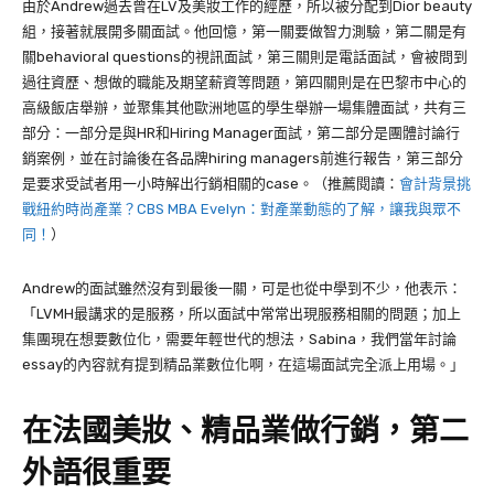
由於
Andrew
過去曾在
LV及美妝
工作的經歷，所以被分配到
Dior beauty
組，接著就展開多關面試。他回憶，第一關要做智力測驗，第二關是有
關
behavioral questions
的視訊面試，第三關則是電話面試，會被問到
過往資歷、想做的職能及期望薪資等問題，第四關則是在巴黎市中心的
高級飯店舉辦，並聚集其他歐洲地區的學生舉辦一場集體面試，共有三
部分：一部分是與HR和Hiring Manager面試，第二部分是團體討論行
銷案例，並在討論後在各品牌hiring managers前進行報告，第三部分
是要求受試者用一小時解出行銷相關的
case
。（推薦閱讀：
會計背景挑
戰紐約時尚產業？CBS MBA Evelyn：對產業動態的了解，讓我與眾不
同！
）
Andrew
的面試雖然沒有到最後一關，可是也從中學到不少，他表示：
「
LVMH
最講求的是服務，所以面試中常常出現服務相關的問題；加上
集團現在想要數位化，需要年輕世代的想法，
Sabina
，我們當年討論
essay
的內容就有提到精品業數位化啊，在這場面試完全派上用場。」
在法國美妝、精品業做行銷，第二
外語很重要