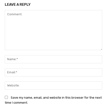
LEAVE A REPLY
Comment:
Na
Ema
Web
Save my name, email, and website in this browser for the next
time I comment.