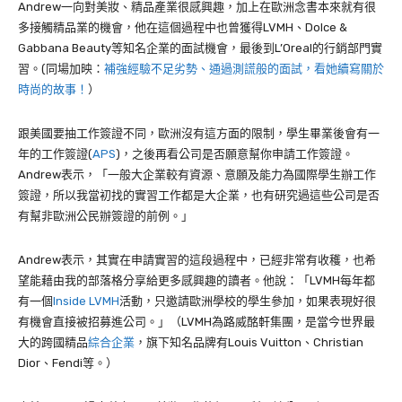
Andrew
一向對美妝、精品產業很感興趣，加上在歐洲念書本來就有很
多接觸精品業的機會，他在這個過程中也曾獲得
LVMH
、
Dolce &
Gabbana Beauty
等知名企業的面試機會，最後到
L’Oreal
的行銷部門實
習。(同場加映：
補強經驗不足劣勢、通過測謊般的面試，看她續寫關於
時尚的故事！
）
跟美國要抽工作簽證不同，歐洲沒有這方面的限制，學生畢業後會有一
年的工作簽證(
APS
)，之後再看公司是否願意幫你申請工作簽證。
Andrew
表示，「一般大企業較有資源、意願及能力為國際學生辦工作
簽證，所以我當初找的實習工作都是大企業
，
也有研究過這些公司是否
有幫非歐洲公民辦簽證的前例。」
Andrew
表示，其實在申請實習的這段過程中，已經非常有收穫，也希
望能藉由我的部落格分享給更多感興趣的讀者。他說：「
LVMH
每年都
有一個
Inside LVMH
活動，只邀請歐洲學校的學生參加，如果表現好很
有機會直接被招募進公司。」（
LVMH
為路威酩軒集團，是當今世界最
大的跨國精品
綜合企業
，旗下知名品牌有
Louis Vuitton
、
Christian
Dior
、
Fendi
等。）