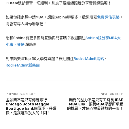
L’Oreal
總部實習一切順利，別忘了要繼續跟我分享實習經驗喔！
如果你確定想申請MBA，想跟Sabina聊更多，歡迎填寫
免費評估表格
，
將會有專人與你聯繫喔！
想和Sabina有更多即時互動與問答嗎？歡迎關注
Sabina姐分享MBA大
小事，登愣
粉絲團
對申請美國Top 30大學有興趣？歡迎關注
RocketAdmit網站
、
RocketAdmit粉絲團
PREVIOUS ARTICLE
NEXT ARTICLE
金融業不是只有傳統銀行
顧問的壓力不是只有工時長 IESE
Chicago Booth Maggie：
MBA Elly：頂著MBA學歷所承受
Boutique bank團隊小、升遷
的挑戰，才是心裡最難熬的一關！
快，是我選擇投入的主因！