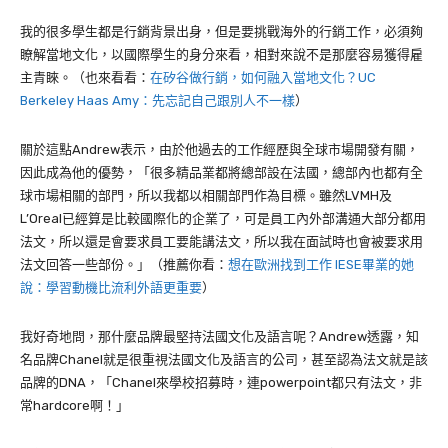
我的很多學生都是行銷背景出身，但是要挑戰海外的行銷工作，必須夠
瞭解當地文化，以國際學生的身分來看，相對來說不是那麼容易獲得雇
主青睞。（也來看看：
在矽谷做行銷，如何融入當地文化？UC
Berkeley Haas Amy：先忘記自己跟別人不一樣
）
關於這點
Andrew
表示，由於他過去的工作經歷與全球市場開發有關，
因此成為他的優勢，「很多精品業都將總部設在法國，總部內也都有全
球市場相關的部門，所以我都以相關部門作為目標。雖然
LVMH
及
L’Oreal
已經算是比較國際化的企業了，可是員工內外部溝通大部分都用
法文，所以還是會要求員工要能講法文，所以我在面試時也會被要求用
法文回答一些部份。」（推薦你看：
想在歐洲找到工作 IESE畢業的她
說：學習動機比流利外語更重要
）
我好奇地問，那什麼品牌最堅持法國文化及語言呢？
Andrew
透露，知
名品牌
Chanel
就是很重視法國文化及語言的公司，甚至認為法文就是該
品牌的
DNA
，「
Chanel
來學校招募時，連
powerpoint
都只有法文，非
常
hardcore
啊！」