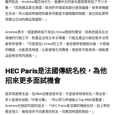
雖然如此，
Andrew
懂亞洲文化、會講中文的身份還是幫他加了不少分
數，「因為精品業在美國、歐洲的市場成長都已逐漸趨緩，很多商機都
在亞洲，所以面試時被問到最多的都是中國相關的問題，我也因此要常
常關注亞洲的精品業趨勢。」
Andrew
表示，相當期待接下來在
L’Oreal
總部的實習，因為他過去在台
灣做的行銷工作，對產品沒有太多主導權，只能在產品行銷包裝手法等
處有所發揮，「可是我在
L’Oreal
的工作，會從跟研發開始討論，什麼樣
的觸感、功能甚至味道，比較會吸引消費者，我就有可能參與一個新產
品從無到有的過程。」
HEC Paris是法國傳統名校
，為他
招來更多面試機會
我常常跟學生說，在
MBA
找實習很辛苦，可是很多時候校名一秀出來，
多少能幫你加點「印象分數」，所以努力申請進入
Top MBA
很重要。
Andrew
也很認同我的說法，「
HEC Paris
是法國的傳統名校，加上學校
歷史悠久，擁有很多不同產業的校友，找實習時滿有幫助。」