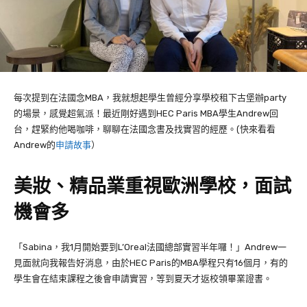
每次提到在法國念
MBA
，我就想起學生曾經分享學校租下古堡辦
party
的場景，感覺超氣派！最近剛好遇到
HEC Paris MBA
學生
Andrew
回
台，趕緊約他喝咖啡，聊聊在法國念書及找實習的經歷。(快來看看
Andrew的
申請故事
）
美妝、精品業重視歐洲學校，面試
機會多
「
Sabina
，我
1
月開始要到
L’Oreal
法國總部實習半年囉！」
Andrew
一
見面就向我報告好消息，由於
HEC Paris
的
MBA
學程只有
16
個月，有的
學生會在結束課程之後會申請實習，等到夏天才返校領畢業證書。