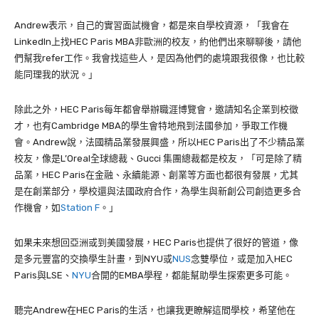
Andrew
表示，自己的實習面試機會，都是來自學校資源，「我會在
LinkedIn
上找
HEC Paris MBA
非歐洲的校友，約他們出來聊聊後，請他
們幫我
refer
工作。我會找這些人，是因為他們的處境跟我很像，也比較
能同理我的狀況。」
除此之外，
HEC Paris
每年都會舉辦職涯博覽會，邀請知名企業到校徵
才，也有
Cambridge
MBA的學生會特地飛到法國參加，爭取工作機
會。
Andrew
說，法國精品業發展興盛，所以
HEC Paris
出了不少精品業
校友，像是
L’Oreal
全球總裁、Gucci 集團總裁都是校友，「可是除了精
品業，
HEC Paris
在金融、永續能源、創業等方面也都很有發展，尤其
是在創業部分，學校還與法國政府合作，為學生與新創公司創造更多合
作機會，如
Station F
。」
如果未來想回亞洲或到美國發展，
HEC Paris
也提供了很好的管道，像
是多元豐富的交換學生計畫，到
NYU
或
NUS
念雙學位，或是加入
HEC
Paris
與
LSE
、
NYU
合開的
EMBA
學程，都能幫助學生探索更多可能。
聽完
Andrew
在
HEC Paris
的生活，也讓我更瞭解這間學校，希望他在