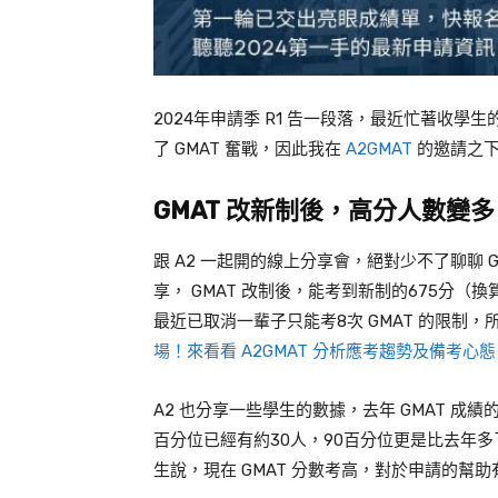
2024
年申請季
R1
告一段落，最近忙著收學生
了
GMAT
奮戰，因此我在
A2GMAT
的邀請之
GMAT
改新制後，高分人數變多
跟
A2
一起開的線上分享會，絕對少不了聊聊
G
享，
GMAT
改制後，能考到新制的
675
分（換
最近已取消一輩子只能考
8
次
GMAT
的限制，
場！來看看 A2GMAT 分析應考趨勢及備考心
A2
也分享一些學生的數據，去年 GMAT 成績
百分位已經有約
30
人，
90
百分位更是比去年多
生說，現在
GMAT
分數考高，對於申請的幫助