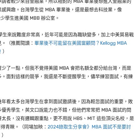
申請者較少來自金融業，所以相對的
MBA
畢業後想進入金融業的
業感興趣。台灣學生從
MBA
畢業後，還是最想去科技業，像
不少學生進美國
MBB
辦公室。
學生來說難度非常高，近年可能是因為職缺變多，加上中美貿易戰
見。（推薦閱讀：
畢業後不可能留在美國當顧問？Kellogg MBA
！
）
實少了一點，但我不覺得美國
MBA
會把名額全都分給台灣，而是
多。面對這樣的競爭，我還是不斷提醒學生，儘早練習面試，有練
幾年看太多台灣學生在拿到面試邀請後，因為輕忽面試的重要，敗
多優秀學生，英文口說能力也不錯，但他們常常把
MBA
面試的問
得太長，沒有邏輯跟重點，更不用說
HBS
、
MIT
這些頂尖名校，是
獲得青睞。（同場加映：
2024錄取生分享會》MBA 面試不是要討
！
）