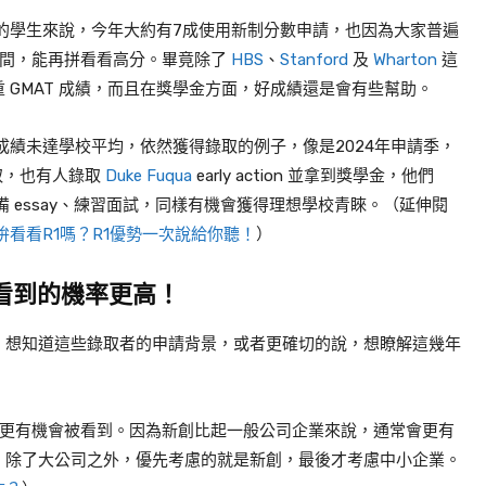
的學生來說，今年大約有
7
成使用新制分數申請，也因為大家普遍
間，能再拼看看高分。畢竟除了
HBS
、
Stanford
及
Wharton
這
重
GMAT
成績，而且在獎學金方面，好成績還是會有些幫助。
成績未達學校平均，依然獲得錄取的例子，像是
2024
年申請季，
取，也有人錄取
Duke Fuqua
early action
並拿到獎學金，他們
備
essay
、練習面試，同樣有機會獲得理想學校青睞。（延伸閱
看看R1嗎？R1優勢一次說給你聽！
）
看到的機率更高！
，想知道這些錄取者的申請背景，或者更確切的說，想瞭解這幾年
更有機會被看到。因為新創比起一般公司企業來說，通常會更有
，除了大公司之外，優先考慮的就是新創，最後才考慮中小企業。