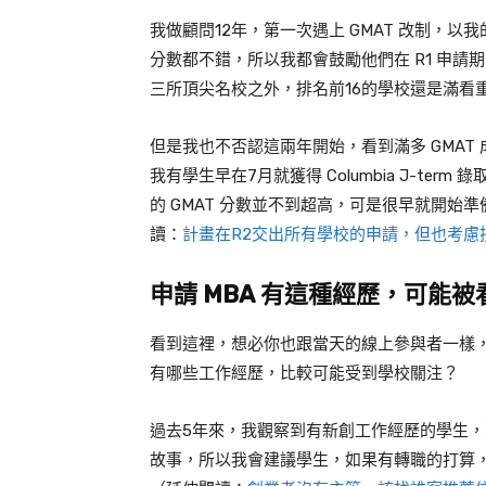
我做顧問
12
年，第一次遇上
GMAT
改制，以我
分數都不錯，所以我都會鼓勵他們在
R1
申請期
三所頂尖名校之外，排名前
16
的學校還是滿看
但是我也不否認這兩年開始，看到滿多
GMAT
我有學生早在
7
月就獲得
Columbia J-term
錄
的
GMAT
分數並不到超高，可是很早就開始準
讀：
計畫在R2交出所有學校的申請，但也考慮拚
申請
MBA
有這種經歷，可能被
看到這裡，想必你也跟當天的線上參與者一樣
有哪些工作經歷，比較可能受到學校關注？
過去
5
年來，我觀察到有新創工作經歷的學生，
故事，所以我會建議學生，如果有轉職的打算