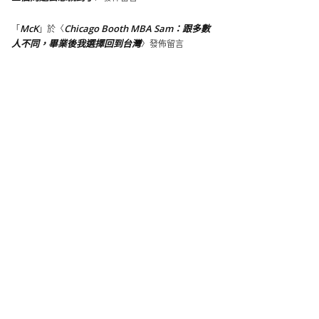
McK
Chicago Booth MBA Sam：跟多數
「
」於〈
人不同，畢業後我選擇回到台灣
〉發佈留言