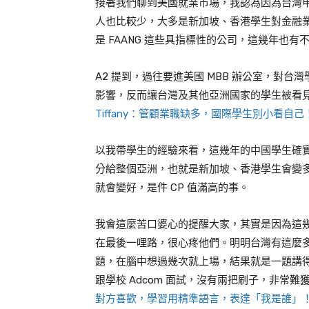
接著我們聊到美國就業市場，我認為因為台灣
人也比較少，大多是新加坡、香港學生對金融
是
FAANG
這些具指標性的公司，這幾年也有
A2
提到，過往要進美國
MBB
辦公室，對台灣
影響，反而讓台灣及其他亞洲國家的學生被看
Tiffany：管顧業職缺多，國際學生別小看自己
以我帶學生的經驗來看，這幾年的中國學生確
分給整個亞洲，也就是新加坡、香港學生會變
就會變好，是件
CP
值滿高的事。
我會這麼苦口婆心的提醒大家，其實是因為這
在最後一哩路，很心疼他們。明明台灣有這麼
題，在腦中想過幾次就上場，結果就是一題講
跟學校
Adcom
面試，沒有兩把刷子，非常難
對方喜歡，學習用精準語言，表達「我是誰」