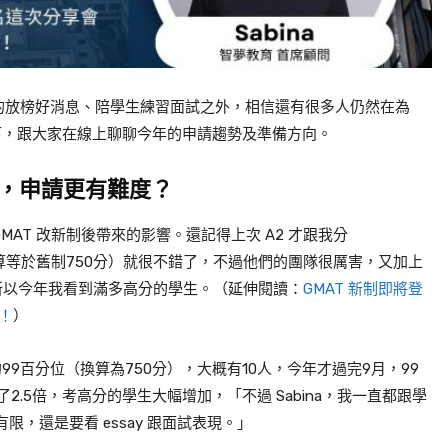
的放榜好消息、陪學生練習面試之外，相信還有很多人仍然在為
下，跟大家在線上聊聊今年的申請趨勢及準備方向。
，申請更有難度？
MAT
改新制後帶來的影響。還記得上次
A2
才跟我分
算等於舊制
750
分）就很不錯了，不過
他們的
團隊很厲害，又加上
所以今年我看到滿多高分的學生。（延伸閱讀：
GMAT 新制即將登
態！
）
的
99
百分位（換算為750分），大概有
10
人，今年才過完
9
月，
99
了
2.5
倍，考高分的學生大幅增加，「不過
Sabina
，我一直都跟學
有限，還是要看
essay
跟面試表現。」