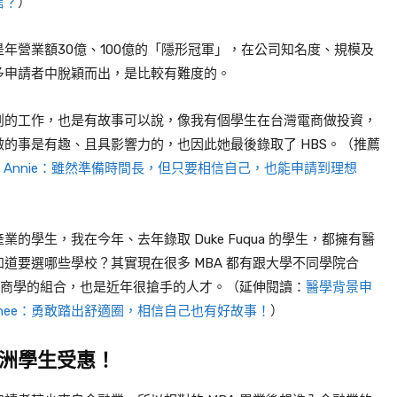
信？
）
是年營業額
30
億、
100
億的「隱形冠軍」，在公司知名度、規模及
多申請者中脫穎而出，是比較有難度的。
創的工作，也是有故事可以說，像我有個學生在台灣電商做投資，
做的事是有趣、且具影響力的，也因此她最後錄取了
HBS
。（推薦
A Annie：雖然準備時間長，但只要相信自己，也能申請到理想
產業的學生，我在今年、去年錄取
Duke Fuqua
的學生，都擁有醫
知道要選哪些學校？其實現在很多
MBA
都有跟大學不同學院合
商學的組合，也是近年很搶手的人才。（延伸閱讀：
醫學背景申
A Renee：勇敢踏出舒適圈，相信自己也有好故事！
）
洲學生受惠！