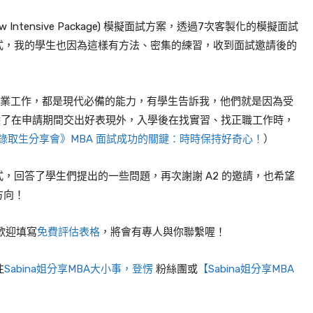
ew Intensive Package)
模擬面試方案，透過
7
次客製化的模擬面試
式，我的學生也因為這樣有方法、密集的練習，收到面試邀請後的
業工作，都是現代必備的能力，有學生告訴我，他們就是因為受
除了在申請期間交出好表現外，入學後在找實習、找正職工作時，
24錄取生分享會》MBA 面試成功的關鍵：時時保持好奇心！
）
式，回答了學生們提出的一些問題，再次謝謝
A2
的邀請，也希望
方向！
，歡迎填寫
免費評估表格
，將會有專人與你聯繫喔！
注
Sabina姐分享MBA大小事，登愣
粉絲團或
【Sabina姐分享MBA