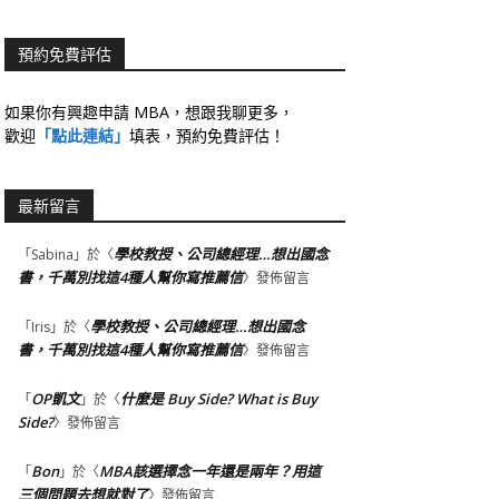
預約免費評估
如果你有興趣申請 MBA，想跟我聊更多，
歡迎
「點此連結」
填表，預約免費評估！
最新留言
學校教授、公司總經理…想出國念
「
Sabina
」於〈
書，千萬別找這4種人幫你寫推薦信
〉發佈留言
學校教授、公司總經理…想出國念
「
Iris
」於〈
書，千萬別找這4種人幫你寫推薦信
〉發佈留言
OP凱文
什麼是 Buy Side? What is Buy
「
」於〈
Side?
〉發佈留言
Bon
MBA該選擇念一年還是兩年？用這
「
」於〈
三個問題去想就對了
〉發佈留言