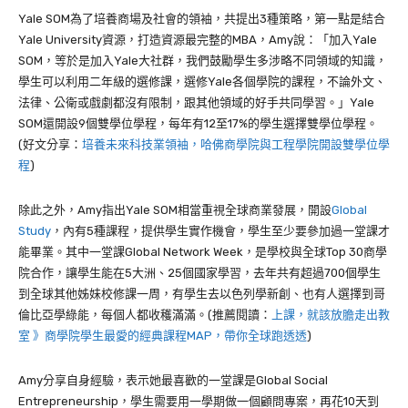
Yale SOM
為了培養商場及社會的領袖，共提出
3
種策略，第一點是結合
Yale University
資源，打造資源最完整的
MBA
，
Amy
說：「加入
Yale
SOM
，等於是加入
Yale
大社群，我們鼓勵學生多涉略不同領域的知識，
學生可以利用二年級的選修課，選修
Yale
各個學院的課程，不論外文、
法律、公衛或戲劇都沒有限制，跟其他領域的好手共同學習。」
Yale
SOM
還開設
9
個雙學位學程，每年有
12
至
17%
的學生選擇雙學位學程。
(好文分享：
培養未來科技業領袖，哈佛商學院與工程學院開設雙學位學
程
)
除此之外，
Amy
指出
Yale SOM
相當重視全球商業發展，開設
Global
Study
，
內有
5
種課程，提供學生實作機會，學生至少要參加過一堂課才
能畢業。其中一堂課
Global Network Week
，是
學校與全球
Top 30
商學
院合作，讓學生能在
5
大洲、
25
個國家學習，去年共有超過
700
個學生
到全球其他姊妹校修課一周，有學生去以色列學新創、也有人選擇到哥
倫比亞學綠能，每個人都收穫滿滿。(推薦閱讀：
上課，就該放膽走出教
室 》商學院學生最愛的經典課程MAP，帶你全球跑透透
)
Amy
分享自身經驗，表示她最喜歡的一堂課是
Global Social
Entrepreneurship
，學生需要用一學期做一個顧問專案，再花
10
天到