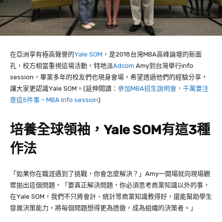
在亞洲享有極高聲譽的
Yale SOM
，是
2018
台灣
MBA
高峰論壇的新面
孔，校方相當重視這場活動，特地派
Adcom
Amy
到台灣舉行
info
session
，畢業多年的校友們也現身會場，希望透過他們的經驗分享，
讓大家更認識
Yale SOM
。(延伸閱讀：
參加MBA招生說明會，千萬要注
意這5件事 – MBA info session
)
培養全球領袖，Yale SOM有這3種
作法
「如果你在職涯遇到了挑戰，你會怎麼解決？」
Amy
一開場就向現場觀
眾拋出這個問題，「要真正解決問題，你必須思考商業知識以外的事，
在
Yale SOM
，我們不只將會計、統計等商業知識教得好，還能幫助學生
發展決策能力，將每個問題想得更為透徹，成為組織的決策者。」