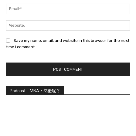
Ema
Web
Save my name, email, and website in this browser for the next
time I comment.
Podcast－MBA，然後呢？