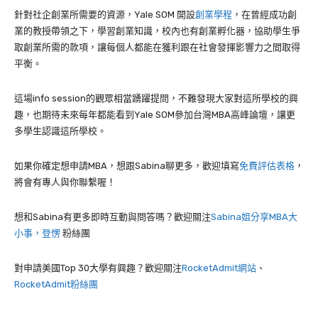
針對社企創業所需要的資源，
Yale SOM
開設
創業學程
，在曾經成功創
業的教授帶領之下，學習創業知識，校內也有創業孵化器，協助學生爭
取創業所需的款項，讓每個人都能在獲利跟在社會發揮影響力之間取得
平衡。
這場
info session
的觀眾相當踴躍提問，不難發現大家對這所學校的興
趣，也期待未來每年都能看到
Yale SOM
參加台灣
MBA
高峰論壇，讓更
多學生認識這所學校。
如果你確定想申請MBA，想跟Sabina聊更多，歡迎填寫
免費評估表格
，
將會有專人與你聯繫喔！
想和Sabina有更多即時互動與問答嗎？歡迎關注
Sabina姐分享MBA大
小事，登愣
粉絲團
對申請美國Top 30大學有興趣？歡迎關注
RocketAdmit網站
、
RocketAdmit粉絲團