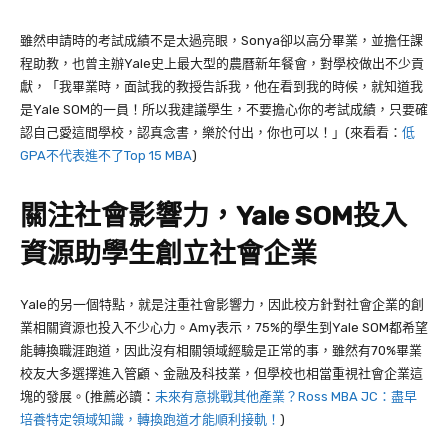
雖然申請時的考試成績不是太過亮眼，Sonya卻以高分畢業，並擔任課
程助教，也曾主辦Yale史上最大型的農曆新年餐會，對學校做出不少貢
獻，「我畢業時，面試我的教授告訴我，他在看到我的時候，就知道我
是Yale SOM的一員！所以我建議學生，不要擔心你的考試成績，只要確
認自己愛這間學校，認真念書，樂於付出，你也可以！」(來看看：
低
GPA不代表進不了Top 15 MBA
)
關注社會影響力，Yale SOM投入
資源助學生創立社會企業
Yale
的另一個特點，就是注重社會影響力，因此校方針對社會企業的創
業相關資源也投入不少心力。
Amy
表示，
75%
的學生到
Yale SOM
都希望
能轉換職涯跑道，因此沒有相關領域經驗是正常的事，雖然有
70%
畢業
校友大多選擇進入管顧、金融及科技業，但學校也相當重視社會企業這
塊的發展。(推薦必讀：
未來有意挑戰其他產業？Ross MBA JC：盡早
培養特定領域知識，轉換跑道才能順利接軌！
)