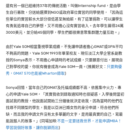
還有另一個已經維持37年的傳統活動，叫做Internship fund，是由學
生自行募款，分送給選擇到NGO或政府單位實習的同學使用，「因為這
些單位的實習薪水大部分很低甚至無給薪，有了這筆捐款，可以讓學生
有勇氣追尋自己的夢想，又不用擔心沒有實習收入。去年學生募得24萬
3000美元，並分給45個同學，學生們都很樂意聚集群體力量互助。」
由於Yale SOM相當重視學業成績，不免讓申請者擔心GMAT或GPA平均
不夠高的問題，Yale SOM 1993年畢業校友、現任淡江大學企管系副教
授的Sonya表示，不用擔心申請時的考試成績，只要願意付出，展現自
己對學校的愛，你就有機會成為Yale SOM一員。(推薦好文：
只要夠優
秀，GMAT 570也能被Wharton錄取
)
Sonya回憶，當年自己的GMAT及托福成績都不高，依舊集中火力、專
心的申請Yale SOM，「其實我收到錄取通知時也很疑惑，入學後問當初
面試我的教授，他說面試開始三分鐘後就決定收我，因為當時的他們在
找尋不同類型的學生，我是以亞洲已婚女性的身分申請，符合他們所
缺，而且我的申請文件沒有太多華麗的文字，是用最真實的自己，寫最
能說服人的故事。」(同場加映:
不是一定要拯救世界，才能申請MBA！
學習說個好故事，讓你脫穎而出
)