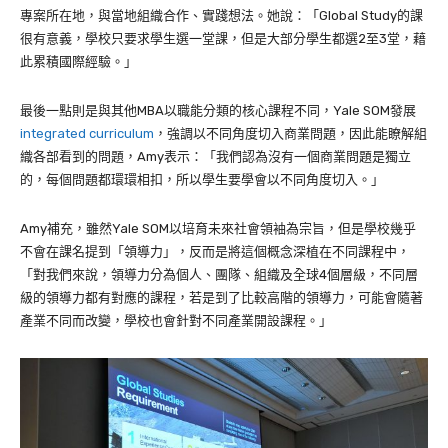
專案所在地，與當地組織合作、實踐想法。她說：「
Global Study
的
課
很有意義，學校只要求學生選一堂課，但是大部分學生都選
2
至
3
堂，藉
此累積國際經驗。」
最後一點則是與其他
MBA
以職能分類的核心課程不同，
Yale SOM
發展
integrated curriculum
，強調以不同角度切入商業問題，因此能瞭解組
織各部看到的問題，
Amy
表示：「我們認為沒有一個商業問題是獨立
的，每個問題都環環相扣，所以學生要學會以不同角度切入。」
Amy
補充，雖然
Yale SOM
以培育未來社會領袖為宗旨，但是學校幾乎
不會在課名提到「領導力」，反而是將這個概念深植在不同課程中，
「對我們來說，領導力分為個人、團隊、組織及全球
4
個層級，不同層
級的領導力都有對應的課程，若是到了比較高階的領導力，可能會隨著
產業不同而改變，學校也會針對不同產業開設課程。」