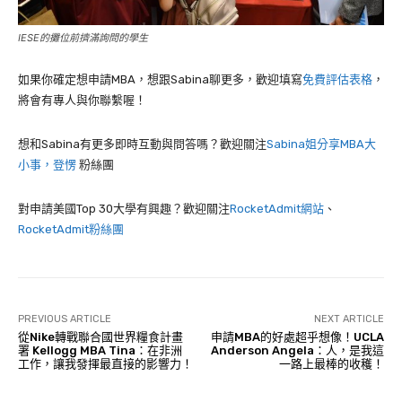
IESE的攤位前擠滿詢問的學生
如果你確定想申請MBA，想跟Sabina聊更多，歡迎填寫
免費評估表格
，
將會有專人與你聯繫喔！
想和Sabina有更多即時互動與問答嗎？歡迎關注
Sabina姐分享MBA大
小事，登愣
粉絲團
對申請美國Top 30大學有興趣？歡迎關注
RocketAdmit網站
、
RocketAdmit粉絲團
PREVIOUS ARTICLE
NEXT ARTICLE
從Nike轉戰聯合國世界糧食計畫
申請MBA的好處超乎想像！UCLA
署 Kellogg MBA Tina：在非洲
Anderson Angela：人，是我這
工作，讓我發揮最直接的影響力！
一路上最棒的收穫！