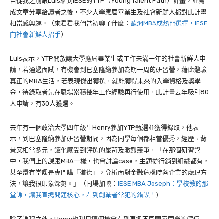
自從我之前跟Luis聊到IESE的
YTP
（
Young Talent Path
）計畫，並寫
成文章分享給讀者之後，不少大學應屆畢業生及社會新鮮人都對此計畫
相當感興趣。（來看看我們當初聊了什麼：
歐洲MBA成熱門選擇，IESE
向社會新鮮人招手
）
Luis表示，YTP開放讓大學應屆畢業生或工作未滿一年的社會新鮮人申
請，若通過面試，有機會到巴塞隆納參加為期一周的研習營，藉此體驗
真正的MBA生活，若表現傑出獲選，就能獲得未來的入學資格及獎學
金，待錄取者先在職場累積幾年工作經驗再行使用，此計畫去年吸引80
人申請，有30人獲選。
去年有一個政治大學四年級生
Henry
參加
YTP
甄選並獲得錄取，他表
示，
到巴塞隆納參加研習營期間，因為同學每個都相當優秀，經歷、背
景又相當多元，讓他感受到評選的嚴苛及激烈競爭，「在那個研習營
中，我們上的課跟MBA一樣，也會討論case，主題從行銷到組織都有，
甚至還有堂課是專門講『道德』，分析面對金融危機時各企業的處理方
法，讓我很印象深刻。」（同場加映：
IESE MBA Joseph：學校教的那
堂課，讓我直搗問題核心，看到創業者常犯的錯誤！
）
除了課程之外，Henry也利用這個機會看到更多不同國家同學的價值