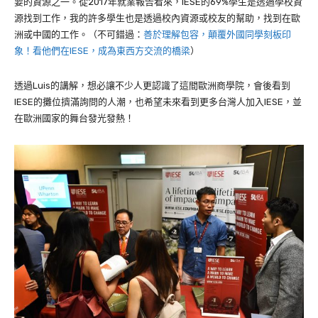
要的資源之一。從
2017
年就業報告看來，
IESE
的
69%
學生是透過學校資
源找到工作，我的許多學生也是透過校內資源或校友的幫助，找到在歐
洲或中國的工作。（不可錯過：
善於理解包容，顛覆外國同學刻板印
象！看他們在IESE，成為東西方交流的橋梁
）
透過
Luis
的講解，想必讓不少人更認識了這間歐洲商學院，會後看到
IESE
的攤位擠滿詢問的人潮，也希望未來看到更多台灣人加入
IESE
，並
在歐洲國家的舞台發光發熱！