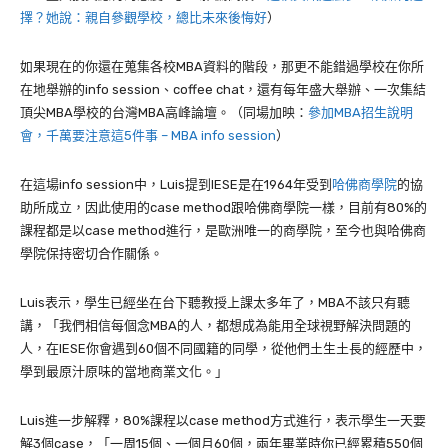
擇？她說：親自參觀學校，總比未來後悔好
）
如果現在的你還在蒐集各校MBA資料的階段，那更不能錯過學校在你所
在地舉辦的info session、coffee chat，還有每年盛大舉辦、一次集結
頂尖MBA學校的台灣MBA高峰論壇。（同場加映：
參加MBA招生說明
會，千萬要注意這5件事 – MBA info session
）
在這場info session中，Luis提到IESE是在1964年受到
哈佛商學院
的協
助所成立，因此使用的case method跟哈佛商學院一樣，目前有80%的
課程都是以case method進行，是歐洲唯一的商學院，至今也與哈佛商
學院保持密切合作關係。
Luis表示，學生已經坐在台下聽教授上課太多年了，MBA不該只有聽
講，「我們相信每個念MBA的人，都想成為能用全球視野解決問題的
人，在IESE你會遇到60個不同國籍的同學，從他們土生土長的經歷中，
學到最原汁原味的當地商業文化。」
Luis進一步解釋，80%課程以case method方式進行，表示學生一天要
解3個case，「一周15個、一個月60個，兩年畢業時你已經累積550個