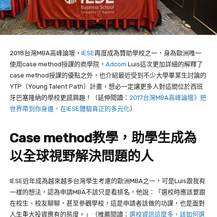
2018台灣MBA高峰論壇，
IESE
再度成為贊助學校之一，身為歐洲唯一
使用case method授課的商學院，
Adcom
Luis這次更加詳細的解釋了
case method授課的優點之外，也介紹最近受到不少大學畢業生討論的
YTP
（
Young Talent Path
）計畫，想必一定讓更多人對這間位於西班
牙巴塞隆納的學校更感興趣！（延伸閱讀：
2017台灣MBA高峰論壇》把
世界帶到你身邊，在IESE體驗真正的多元化
）
Case method教學，助學生成為
以全球視野解決問題的人
IESE近年成為越來越多台灣學生考慮的歐洲MBA之一，可是Luis跟我有
一樣的想法，認為申請MBA不該只是看排名，他說：「選校時應該要跟
在校生、校友聊聊，甚至參觀學校，這是申請者該做的功課，也是面對
人生重大投資應有的態度。」（推薦閱讀：
選校資訊這麼多，該如何選