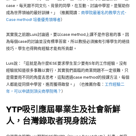
case，每天跟不同文化、背景的同學，在互動、討論中學習，是幫助你
成為世界領袖的最好訓練。」（推薦閱讀：
商學院最著名的教學方式-
Case method! 培養優秀領導者
）
其實我之前跟
Luis
討論過，要以
case method
上課不是件容易的事，因
為每個
case
的討論並沒有標準答案，所以教授必須擁有引導學生的絕佳
技巧，學生也得夠有經驗才能有所貢獻。
Luis
說：「這就是為什麼
IESE
要求學生至少要有
5
年的工作經驗，沒有
經驗就知道很多事難以實行，其實我們面臨的商業問題不一定很難，只
是需要用不同的角度去思考，這點透過
case method
的授課方法，每個
人都能從同儕中學習，進而獲得啟發。」（也推薦你看：
工作經驗二
年，可以申請到頂尖商學院嗎？
）
YTP吸引應屆畢業生及社會新鮮
人，台灣錄取者現身說法