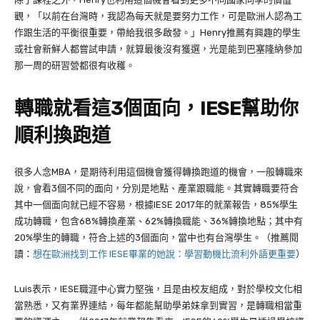
觀，「以前在台灣時，我認為每天就是要努力工作，可是歐洲人認為工
作跟生活的平衡很重要，帶給我很多啟發。」Henry推薦有興趣的學生
或社會新鮮人都嘗試申請，就算最後沒有獲選，光是能到巴塞隆納參加
那一周的研習營都很有收穫。
轉職就看這3個面向，IESE幫助你
順利換跑道
很多人念MBA，是期待利用這個機會獲得轉換跑道的機會，一般轉職來
說，會看3個不同的面向，分別是地點、產業跟職能。其實轉職要符合
其中一個面向就已經不容易，根據IESE 2017年的就業報告，85%學生
成功轉職，包含68%轉換產業、62%轉換職能、36%轉換地點；其中有
20%學生的轉職，符合上述的3個面向，當中也有台灣學生。（推薦閱
讀：
想在歐洲找到工作 IESE畢業的她說：學習動機比流利外語更重要
）
Luis
表示，
IESE
職涯中心實力堅強，且是由校友組成，對於學校文化相
當熟悉，又有業界連結，每年都能幫助學弟妹拿到實習，是轉職相當重