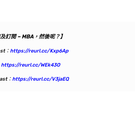
及訂閱 – MBA，然後呢？】
ast：
https://reurl.cc/Kxp6Ap
：
https://reurl.cc/WEk43O
cast：
https://reurl.cc/V3jaEQ