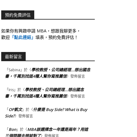
預約免費評估
如果你有興趣申請 MBA，想跟我聊更多，
歡迎
「點此連結」
填表，預約免費評估！
最新留言
學校教授、公司總經理…想出國念
「
Sabina
」於〈
書，千萬別找這4種人幫你寫推薦信
〉發佈留言
學校教授、公司總經理…想出國念
「
Iris
」於〈
書，千萬別找這4種人幫你寫推薦信
〉發佈留言
OP凱文
什麼是 Buy Side? What is Buy
「
」於〈
Side?
〉發佈留言
Bon
MBA該選擇念一年還是兩年？用這
「
」於〈
三個問題去想就對了
〉發佈留言