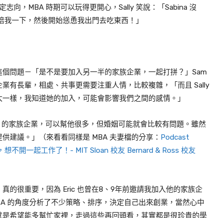
定志向，
MBA
時期可以玩得更開心，
Sally
笑說：「
Sabina
沒
陪我一下，然後開始慫恿我出門去吃東西！」
這個問題－「是不是要加入另一半的家族企業，一起打拼？」
Sam
企業有長輩，相處、共事更需要注重人情，比較複雜，「而且
Sally
太一樣，我知道她的加入，可能會影響我們之間的感情。」
m
的家族企業，可以幫他很多，但婚姻可能就會比較有問題。雖然
供建議。」（來看看同樣是 MBA 夫妻檔的分享：
Podcast
起工作了！- MIT Sloan 校友 Bernard & Ross 校友
，真的很重要，因為
Eric
也曾在
8
、
9
年前邀請我加入他的家族企
BA
的角度分析了不少策略、排序，決定自己出來創業，當然心中
就是希望能多幫忙家裡，走過這些再回頭看，其實都是很珍貴的學