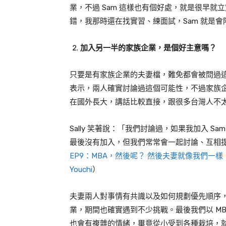
業，不過
Sam
這樣也有個好處，就是很早就立
錯，我那時還在找實習、練面試，
Sam
就是會
加入另一半的家族企業，是個好主意嗎？
只要是有家族企業的夫妻檔，難免都會被問過
表示，兩人確實討論過這個可能性，不過家族
在國外長大，講話比較直接，跟很多台灣人不
Sally
笑著說：「我們討論過，如果我加入
Sa
最後沒有加入，但我們常常會一起討論、互相提
EP9：MBA，然後呢？ 然後夫妻就像我們一樣，想不開一
Youchi
）
夫妻兩人對事情有共識以及如何規劃優先順序
業，期間也確實遇到不少挑戰。最後我們以
M
也會有複雜的情緒，畢竟從小受到各種栽培，