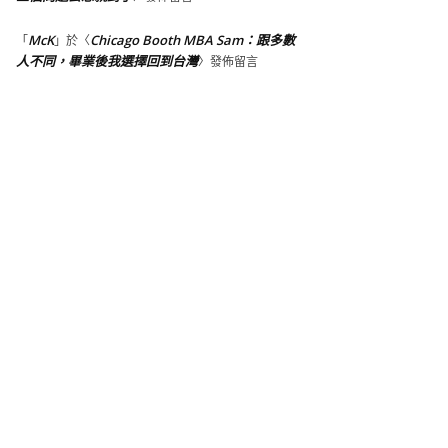
McK
Chicago Booth MBA Sam：跟多數
「
」於〈
人不同，畢業後我選擇回到台灣
〉發佈留言