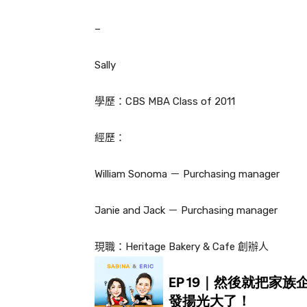
–
Sally
學歷：
CBS MBA Class of 2011
經歷：
William Sonoma
－
Purchasing manager
Janie and Jack
－
Purchasing manager
現職：
Heritage Bakery & Cafe
創辦人