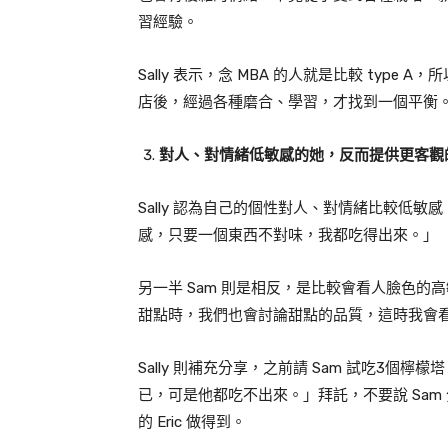
習經驗。
Sally
表示，
念
MBA
的人就是比較
type A
，所
店後，經過各種磨合、學習，才找到一個平衡
對人、對情緒低敏感的她，反而提供更客觀
Sally
認為自己的個性對人、對情緒比較低敏感
感，只要一個東西不對味，我都吃得出來。」
另一半
Sam
則是相反，是比較會看人臉色的高
甜點時，我們也會討論甜點的品質，這時我會
Sally
則補充分享，之前請
Sam
試吃
3
個檸檬塔
已，可是他都吃不出來。」拜託，不要說
Sam
的
Eric
做得到。