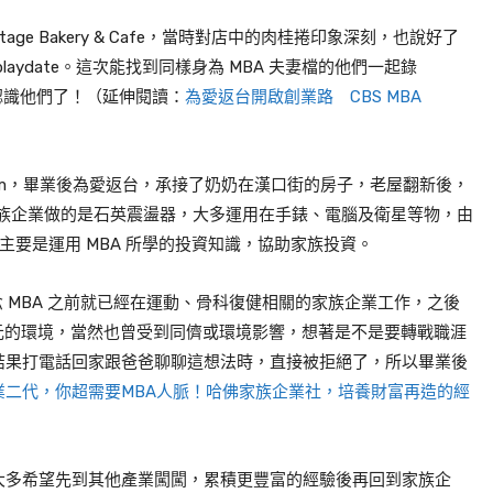
tage Bakery & Cafe
，當時對店中的肉桂捲印象深刻，也說好了
laydate
。這次能找到同樣身為
MBA
夫妻檔的他們一起錄
認識他們了！（延伸閱讀：
為愛返台開啟創業路 CBS MBA
m
，畢業後為愛返台，承接了奶奶在漢口街的房子，老屋翻新後，
族企業做的是石英震盪器，大多運用在手錶、電腦及衛星等物，由
主要是運用
MBA
所學的投資知識，協助家族投資。
念
MBA
之前就已經在運動、骨科復健相關的家族企業工作，之後
元的環境，當然也曾受到同儕或環境影響，想著是不是要轉戰職涯
結果打電話回家跟爸爸聊聊這想法時，直接被拒絕了，所以畢業後
業二代，你超需要MBA人脈！哈佛家族企業社，培養財富再造的經
大多希望先到其他產業闖闖，累積更豐富的經驗後再回到家族企