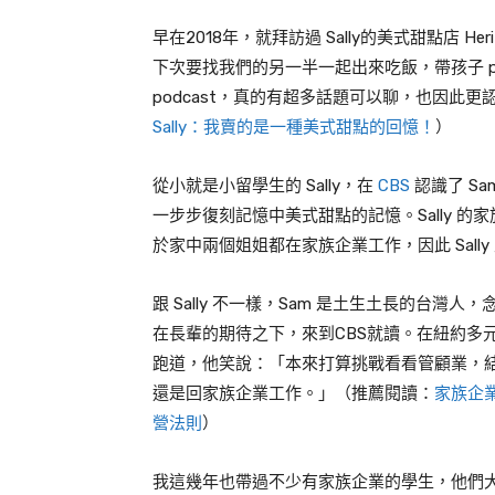
早在
2018
年，就拜訪過
Sally
的美式甜點店
Heri
下次要找我們的另一半一起出來吃飯，帶孩子
p
podcast
，真的有超多話題可以聊，也因此更
Sally：我賣的是一種美式甜點的回憶！
）
從小就是小留學生的
Sally
，在
CBS
認識了
Sa
一步步復刻記憶中美式甜點的記憶。
Sally
的家
於家中兩個姐姐都在家族企業工作，因此
Sally
跟
Sally
不一樣，
Sam
是土生土長的台灣人，
在長輩的期待之下，來到
CBS
就讀。在紐約多
跑道，他笑說：「本來打算挑戰看看管顧業，
還是回家族企業工作。」（推薦閱讀：
家族企
營法則
）
我這幾年也帶過不少有家族企業的學生，他們