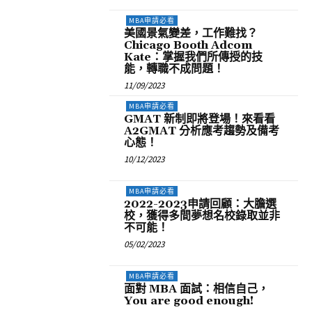
MBA申請必看
美國景氣變差，工作難找？
Chicago Booth Adcom
Kate：掌握我們所傳授的技
能，轉職不成問題！
11/09/2023
MBA申請必看
GMAT 新制即將登場！來看看
A2GMAT 分析應考趨勢及備考
心態！
10/12/2023
MBA申請必看
2022-2023申請回顧：大膽選
校，獲得多間夢想名校錄取並非
不可能！
05/02/2023
MBA申請必看
面對 MBA 面試：相信自己，
You are good enough!