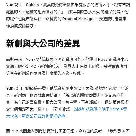
Yun
說：「
Sabina
，我真的覺得新創如果有很強的技術人才，跟有市調
經歷的人，這樣的組合滿好的！」由於早期就投入公司的產品討論，他
的職位也從市調專員一路轉變到
Product Manager
，要把使用者需求
轉換成技術需求。
新創與大公司的差異
面對未來，
Yun
也持續探索不同的職涯可能，他運用
Haas
的職涯中心
資源，跟不少
VC
、新創的校友、業界人士在線上聊過，希望聽聽他們
分享在新創公司要具備什麼樣的心態、技能。
Yun
以自己的經驗來看，他認為新創步調快，大公司決策可能要一年的
是，新創兩三個月就會有結果，「所以新創需要即戰力，要能獨立作
業，為自己的事負責，跟大公司上有主管、下有部屬，一個決策有很多
安全網保護不太一樣。」
（延伸閱讀：
想進科技業嗎？除了Google等
大企業，新創公司或許也是好選擇
）
而
Yun
也因此學到做決策時如何更仔細、全方位的思考，「我學到的不