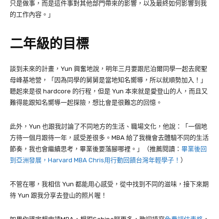
只是做事，而是這件事對其他部門帶來的影響，以及最終如何影響到我
的工作內容。」
二年級的目標
談到未來的計畫，Yun 興奮地說，明年三月要跟尼泊爾同學一起去爬聖
母峰基地營，「因為同學的舅舅是當地知名嚮導，所以就順勢加入！」
聽起來是很 hardcore 的行程，但是 Yun 本來就是愛登山的人，而且又
難得能跟知名嚮導一起探險，想比會是很難忘的回憶。
此外，Yun 也跟我討論了不同地方的生活、職場文化，他說：「一個地
方待一個月跟待一年，感受差很多。MBA 給了我機會去體驗不同的生活
節奏，我也會繼續思考，畢業後要落腳哪裡。」（推薦閱讀：
畢業後回
到亞洲發展，Harvard MBA Chris用行動回饋台灣年輕學子！
）
不管在哪，我相信 Yun 都能用心感受，從中找到不同的滋味，接下來期
待 Yun 跟我分享去登山的照片喔！