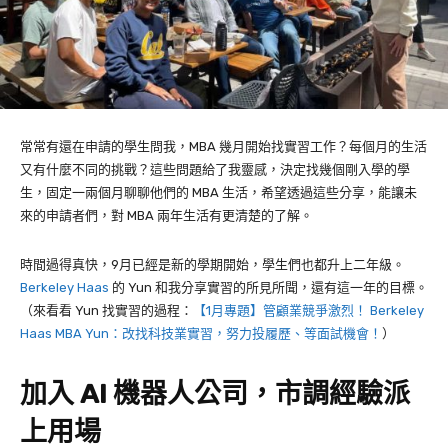
常常有還在申請的學生問我，MBA 幾月開始找實習工作？每個月的生活
又有什麼不同的挑戰？這些問題給了我靈感，決定找幾個剛入學的學
生，固定一兩個月聊聊他們的 MBA 生活，希望透過這些分享，能讓未
來的申請者們，對 MBA 兩年生活有更清楚的了解。
時間過得真快，
9
月已經是新的學期開始，學生們也都升上二年級。
Berkeley Haas
的
Yun
和我分享實習的所見所聞，還有這一年的目標。
（來看看 Yun 找實習的過程：
【1月專題】管顧業競爭激烈！ Berkeley
Haas MBA Yun：改找科技業實習，努力投履歷、等面試機會！
）
加入
AI
機器人公司，市調經驗派
上用場