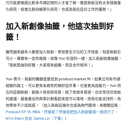
巧可能要做過比較多市調訪問的人才會了解，像是新創沒有太多錢做量
化研究，就會比較仰賴質化研究，也成為我在這份工作的優勢。」
加入新創像抽籤，他這次抽到好
籤！
雖然越來越多人願意加入新創，學習更全方位的工作技能，但是新創公
司小，確實有一定的風險，就像
Yun
形容的一樣，加入新創就像抽籤，
「我就是抽到好籤，大家很有組織，而且合作愉快！」
Yun
表示，新創的難題是要找到
product market fit
，如果公司有市調
經驗的員工，可以更有系統性的做好這件事，也會更具說服力。
Yun
所
在的這間新創，創辦人有技術背景，給了他很多資源，也非常信任他給
的建議，最後產出的商業計劃看起來是可以落地，技術也能支持的，為
他帶來不少成就感。
（加入新創這幾年也成為熱門選項，來聽聽這集：
Podcast EP 15: MBA，然後呢？然後就把加入新創變成一個流行了 –
NYU Stern 校友 Jamie Lin（下集）
）