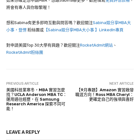
如果你確定想申請MBA，想跟Sabina聊更多，歡迎填寫
免費評估表格
，
將會有專人與你聯繫喔！
想和Sabina有更多即時互動與問答嗎？歡迎關注
Sabina姐分享MBA大
小事，登愣
粉絲團或
【Sabina姐分享MBA大小事 】LinkedIn專頁
對申請美國Top 30大學有興趣？歡迎關注
RocketAdmit網站
、
RocketAdmit粉絲團
PREVIOUS ARTICLE
NEXT ARTICLE
美國科技業寒冬，MBA 實習怎麼
【9月專題】Amazon 實習啟發
找？UCLA Anderson MBA TC：
職涯方向！Ross MBA Cheryl：
運用過往經歷，在 Samsung
更確定自己的強項與喜好
Research America 探索不同可
能！
LEAVE A REPLY