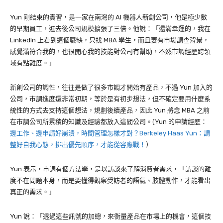
Yun
剛結束的實習，是一家在南灣的
AI
機器人新創公司，他是極少數
的早期員工，進去後公司規模擴張了三倍。他說：「還滿幸運的，我在
LinkedIn 上看到這個職缺，只找 MBA 學生，而且要有市場調查背景，
感覺滿符合我的，也很開心我的技能對公司有幫助，不然市調經歷跨領
域有點難度。」
新創公司的調性，往往是做了很多市調才開始有產品，不過 Yun 加入的
公司，市調進度還非常初期，等於是有初步想法，但不確定要用什麼系
統性的方式去支持這個想法，規劃後續產品，因此 Yun 將念 MBA 之前
在市調公司所累積的知識及經驗都放入這間公司。(Yun 的申請經歷：
邊工作、邊申請好崩潰，時間管理怎樣才對？Berkeley Haas Yun：調
整好自我心態，排出優先順序，才能從容應戰！
）
Yun 表示，市調有個方法學，是以訪談來了解消費者需求，「訪談的難
度不在問題本身，而是要懂得觀察受訪者的語氣、肢體動作，才能看出
真正的需求。」
Yun 說：「透過這些訊號的加總，來衡量產品在市場上的機會，這個技