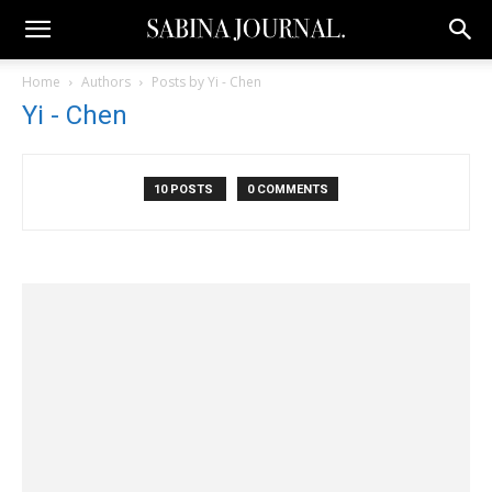
Home
Authors
Posts by Yi - Chen
Yi - Chen
10 POSTS
0 COMMENTS