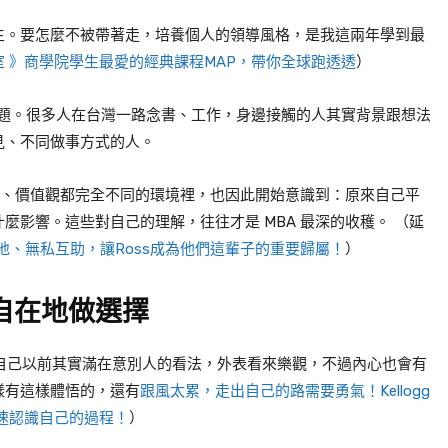
生。要怎麼不被帶著走，培養個人的領導風格，是我這兩年學到最
 》商學院學生最愛的經典課程MAP，帶你全球跑透透
）
課題。很多人在台灣一路念書、工作，身邊接觸的人其實背景跟想法
見、不同做事方式的人。
個性、價值觀都完全不同的環境裡，也因此開始意識到：原來自己平
麼影響。這些對自己的理解，往往才是 MBA 最深的收穫。
（延
實地、無私互助，讓Ross成為他們這輩子的重要歸屬！
）
自在地做選擇
說，自己以前其實滿在意別人的看法，外表看來樂觀，不過內心也會有
樣有這樣體悟的，還有
跟風太累，走出自己的路需要勇氣！Kellogg
加速認識自己的過程！
）