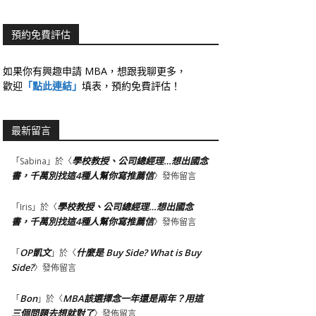
預約免費評估
如果你有興趣申請 MBA，想跟我聊更多，
歡迎
「點此連結」
填表，預約免費評估！
最新留言
學校教授、公司總經理…想出國念
「
Sabina
」於〈
書，千萬別找這4種人幫你寫推薦信
〉發佈留言
學校教授、公司總經理…想出國念
「
Iris
」於〈
書，千萬別找這4種人幫你寫推薦信
〉發佈留言
OP凱文
什麼是 Buy Side? What is Buy
「
」於〈
Side?
〉發佈留言
Bon
MBA該選擇念一年還是兩年？用這
「
」於〈
三個問題去想就對了
〉發佈留言