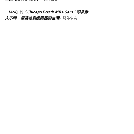
McK
Chicago Booth MBA Sam：跟多數
「
」於〈
人不同，畢業後我選擇回到台灣
〉發佈留言