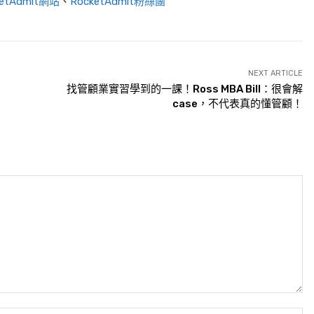
ketAdmit網站
、
RocketAdmit粉絲團
NEXT ARTICLE
找管顧業實習學到的一課！Ross MBA Bill：很會解
case，不代表真的懂管顧！