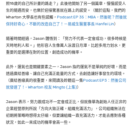
照18歲的自己所計畫的路走？」此後他開始了另一個篇章，慢慢感受人
生的隨遇而安，也樂於迎接驚喜就在路上的感受。（關於這點，我們的
Wharton 大學長也有些感觸，
Podcast EP 35：MBA，然後呢？然後就
保持好奇心，不斷的改造自己了！－易威生醫董事長 Hanfei Lin
）
隨著時間經過，Jason 體悟到：「努力不代表一定會成功，很多時候是
天時地利人和。」他形容人生像萬人泳渡日月潭，比起多用力划水，更
重要的是選擇在對的位置，創造成功的機率。
此外，運氣也是關鍵要素之一，Jason 指的運氣不是單純的好壞，而是
透過廣結善緣、讓自己充滿正能量的方式，去創造讓好事發生的環境。
（廣結善緣真的很重要，來閱讀及聆聽這一集
Podcast EP3：然後公司
就發達了！- Wharton 校友 Mingto (上集)
）
Jason 表示，努力跟成功不一定會成正比，但就像華為創始人任正非的
企業經營原則所說「方向大致正確，組織充滿活力」，公司組織無法在
初期將策略時想得太仔細，但要讓組織一直充滿活力，才能去應對各種
狀況，如此一來成功的機率會高一些。