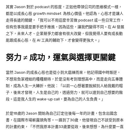
其實 Jason 對於 podcast 的態度，正如他帶領公司的思維模式一樣，
都是以成長心態
growth mindset
為核心價值。他認為，心態才是讓人
走得長遠的關鍵，「我可以不用這麼辛苦做 podcast 或一些日常工作，
但有些事我還是要手把手推進，因為這些，讓我們變得不同。在 AI 發展
之下，未來人才、企業競爭力都會有很大改變，但我覺得人要有成長動
能跟成長心態，在 AI 工具的輔助下，才會變得更強大。」
努力 ≠ 成功，運氣與選擇更關鍵
當然 Jason 的成長心態也是從小到大磨練而來，他記得國中時叛逆，
不想背負家裡給的種種期待，於是沒有考到理想高中，而是走向五專體
制，成為人生一大轉折。他說：「以前一心想著要脫掉別人給我戴的帽
子，後來才發現，人生是自己的，透過努力，就可以達到自己想要的階
段。這是我人生的 wake-up call，要為自己的人生負責。」
於是18歲的 Jason 開始為自己訂定往後每一年的計畫，包含出國念
書，在國際市場嶄露頭角等。一路到了30歲，他發現自己不該受到原本
的計畫約束，「不然我原本計畫33歲要從政，後來想想，為什麼要一直