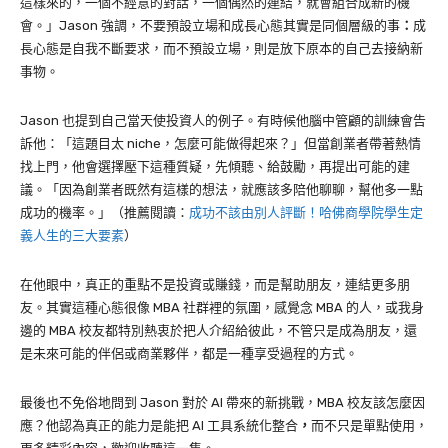
這樣來的，一個不經意的對話，一個偶然的連結，就會組合成新的機
會。」Jason 強調，不要預設立場和成長心態其實是同個層級的事
：
成
長心態是自我不斷要求，而不預設立場，則是放下原本的自己去接納新
事物。
Jason 也提到自己當天使投資人的例子。有時候他腦中管顧的訓練會告
訴他：「這題目太 niche，怎麼可能做得起來？」但當創業者帶著熱情
找上門，他會選擇壓下這種質疑，先傾聽、給鼓勵，再提出可能的建
議。「因為創業者既然有這樣的想法，就應該多陪他聊聊，幫他多一點
成功的機率。」（推薦閱讀：
成功不該由別人評斷！哈佛商學院學生定
義人生的三大要素
）
在他眼中，真正的重點不是投資或賺錢，而是幫助朋友，連結更多朋
友。其實這種心態很像 MBA 社群裡的氛圍，感覺念 MBA 的人，或我身
邊的 MBA 校友都特別熱衷於把人介紹給彼此，不管只是成為朋友，還
是未來可能的伴侶或商業夥伴，都是一種享受過程的方式。
最後也不免俗地問到 Jason 對於 AI 帶來的新挑戰，MBA 校友該怎麼因
應？他認為真正的能力是能把 AI 工具系統化整合
，
而不只是單點使用，