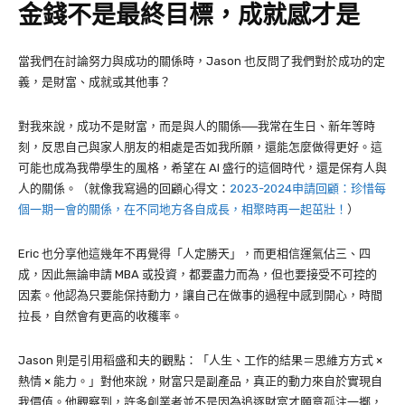
金錢不是最終目標，成就感才是
當我們在討論努力與成功的關係時，Jason 也反問了我們對於成功的定
義，是財富、成就或其他事？
對我來說，成功不是財富，而是與人的關係──我常在生日、新年等時
刻，反思自己與家人朋友的相處是否如我所願，還能怎麼做得更好。這
可能也成為我帶學生的風格，希望在 AI 盛行的這個時代，還是保有人與
人的關係。（就像我寫過的回顧心得文：
2023-2024申請回顧：珍惜每
個一期一會的關係，在不同地方各自成長，相聚時再一起茁壯！
）
Eric 也分享他這幾年不再覺得「人定勝天」，而更相信運氣佔三、四
成，因此無論申請 MBA 或投資，都要盡力而為，但也要接受不可控的
因素。他認為只要能保持動力，讓自己在做事的過程中感到開心，時間
拉長，自然會有更高的收穫率。
Jason 則是引用稻盛和夫的觀點：「人生、工作的結果＝思維方方式 ×
熱情 × 能力。」對他來說，財富只是副產品，真正的動力來自於實現自
我價值。他觀察到，許多創業者並不是因為追逐財富才願意孤注一擲，