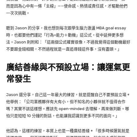
而是因為心中有一條「主線」——使命感、熱情或責任感，才驅動他們
一次次挑戰。
聽到 Jason 的分享，我也想到每次跟學生腦力激盪 MBA goal essay
時，也都要他們謹記「行為=能力＋動機」這公式，從中延伸更多想
法。Jason 則附和：「這兩個公式確實很像，不過我覺得這個動機最好
不要跟金錢相關，不然過程就是一直追尋錢這件事，沒有盡頭。」
廣結善緣與不預設立場：讓運氣更
常發生
Jason 還分享，自己這一年最大的練習，就是提醒自己不要預設立場
。
他舉例：「公司業務夥伴有大有小，但不知名的小夥伴就不值得合作
嗎？其實不該這樣想。應該先 open-minded 去理解，再來做判斷。哪
怕只是短短 10 分鐘的對話，也能讓我認識到更多不同的面向。」
他認為，這樣的練習，本質上也是一種廣結善緣
。
「很多時候運氣就是