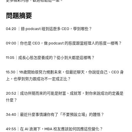
更多精彩內容，歡迎收聽這一集。
問題摘要
04:20 ｜錄 podcast 碰到這麽多 CEO，學到哪些？
09:00｜你也是 CEO，做 podcast 的態度跟當經理人的態度一樣嗎？
11:05｜成長心態怎麼養成的？從小到大都是這樣嗎？
15:30｜18歲開始很努力規劃未來，但最近聊天，你說從自己、CEO 身
上，也學到努力跟成功不一定成正比？
20:52｜成功伴隨而來的可能是財富、成就等，對你來說成功的定義是
什麼？
36:40｜最近什麼事情讓你有了「不要預設立場」的體悟？
49:55｜在 AI 浪潮下，MBA 校友應該如何因應這些變化？