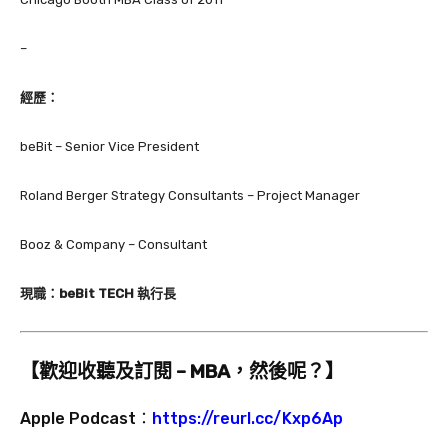
–
經歷：
beBit
– Senior Vice President
Roland Berger Strategy Consultants
– Project Manager
Booz & Company – Consultant
現職：beBit TECH 執行長
【歡迎收聽及訂閱 – MBA，然後呢？】
Apple Podcast：
https://reurl.cc/Kxp6Ap