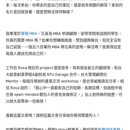
多，每次參加，你帶走的是自己的筆記，還是很多問題的解答？拿到的
名片是回家放著，還是想辦法保持聯絡？
我畢業於
華頓 MBA
，又身為 MBA 申請顧問，卻常常問來諮詢的學生：
你真的需要 MBA 嗎？如果你想轉換跑道、想到國際舞台，但完全沒有
自己試過，一個五六百萬的 MBA 學位真的是唯一解法嗎？我覺得這是
每個人應該先問自己的。
工作狂 Rosa 現在的 project 還是很多，有和朋友創立的饅頭灣、和台
大創意創業學程&副校長 NTU Garage 合作、台大管理顧問社
Mentor、每個月舉辦的產業交流 workshop，我也常被邀請去分享，相
信 Rosa 說的：「我心中一直都有自己的短期、長期目標，但過程中我
也很 open-minded 聽別人的意見來做修正。」加上她特殊的經歷，可
以給大家帶來一些啟發！
喜歡這篇文章嗎？請把這篇文章分享給你覺得需要的人！
如果您確定想申請MBA，想跟Sabina聊更多，歡迎填寫
免費評估表格
，