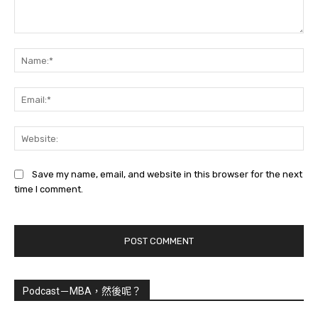
Comment:
Na
Ema
Web
Save my name, email, and website in this browser for the next
time I comment.
Podcast－MBA，然後呢？