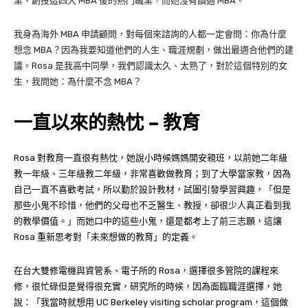
業、創投這四大 MBA 後的熱門職業，而她沒有讀過 MBA。
我身為海外 MBA 申請顧問，對每個來諮詢的人都一定會問：你為什麼
想念 MBA？因為我要知道他們的人生、職涯規劃，做出最適合他們的建
議。Rosa 是我高中同學，我們認識太久、太熟了，對於這個特別的女
生，我問她：為什麼不念 MBA？
一直以來的熱忱 – 教育
Rosa 對教育一直很有熱忱，她說小時候媽媽開安親班，以前她二年級
教一年級、三年級教二年級，非常喜歡做教育；到了大學當家教，因為
自己一直不喜歡考試，所以勤於設計教材，試圖引發學習興趣，「但是
那些小鬼不珍惜，他們的父母也不乏醫生、教授，卻很少人真正看到我
的教學價值。」而她口中的這些小鬼，還是都考上了前三志願，這讓
Rosa 重新思考對「未來想做的教育」的定義。
在台大雙修電機與資管系、電子所的 Rosa，選擇很多管院的課程來
修，很忙碌但是覺得很充實，研究所的時候，因為面臨職涯選擇，她
說：「我當時就想用 UC Berkeley visiting scholar program，這個做