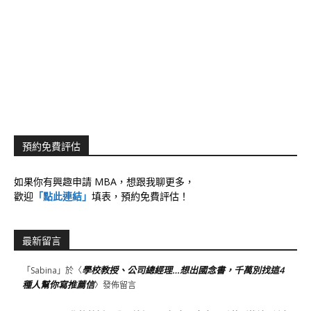
預約免費評估
如果你有興趣申請 MBA，想跟我聊更多，
歡迎
「點此連結」
填表，預約免費評估！
最新留言
學校教授、公司總經理…想出國念書，千萬別找這4
「
Sabina
」於〈
種人幫你寫推薦信
〉發佈留言