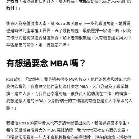
是教育，所以碰到任何好的、壞的經驗，我都告訴自己這是未來很好的
教材！」
後來因為身體健康因素，讓 Rosa 再次思考下一步的職涯規劃，她覺得
也是時候到產業裡面看看，丟了幾份履歷，最後選擇一家瑞士商，因為
工作形式也稍微適合身體調養，加上老闆很放權，又有機會建立與大中
華區產業的關係，她一待就是四年。
有想過要念 MBA 嗎？
Rosa說：「當然有！我身邊有很多 MBA 校友，他們的思考和才能也是
我很欣賞的。我喜歡問他們當初為什麼念 MBA，大部分是為了職業轉
換、建立人脈，而我自己幸運的是，很多貴人協助我在工作上的轉換。
我想過念大陸的 MBA，又剛好瑞士的工作讓我有機會建立大中華區的人
脈。」
我相信 Rosa 的這些貴人也不是憑空就冒出來的，我帶過這麼多學生，
每年又舉辦台灣最大的 MBA 高峰論壇，我也常常寫社交方面的文章，
但還是常常看到一些人不會把握機會向前輩請教，現在的論壇、活動很