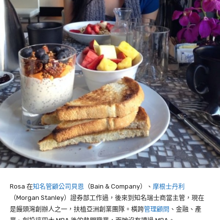
Rosa 在
知名管顧公司貝恩
（Bain & Company）、
摩根士丹利
（Morgan Stanley）證券部工作過，後來到知名瑞士商當主管，現在
是饅頭灣創辦人之一，扶植亞洲創業團隊。橫跨
管理顧問
、金融、產