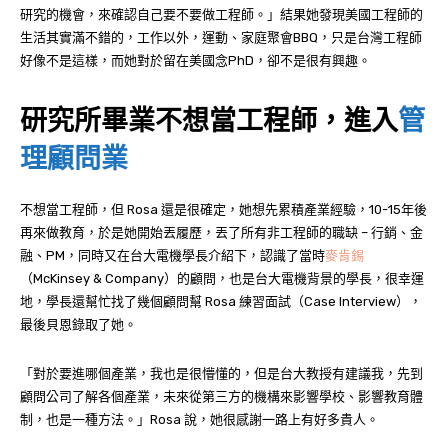
研究的機會，來確認自己要不要做工程師。」結果她發現美國工程師的
生活其實滿不錯的，工作以外，運動、家庭聚會BBQ，只是台灣工程師
好像不是這樣，而她對於留在美國念PhD，卻不是很有興趣。
研究所畢業不想當工程師，進入
管
理顧問業
不想當工程師，但 Rosa 還是很確定，她想先累積產業經驗，10-15年後
再來做教育，於是她開始丟履歷，丟了所有非工程師的職缺 – 行銷、金
融、PM，同時又在台大電機學長介紹下，認識了當時
麥肯錫
（McKinsey & Company）的顧問，也是台大電機背景的學長，很幸運
地，學長還幫忙找了幾個顧問幫 Rosa 練習面試（Case Interview），
最後貝恩錄取了她。
「對於要進哪個產業，我也是很懵懂的，但是台大教授有建議我，先到
顧問公司了解各個產業，未來從第三方的機構來影響學校、影響教育體
制，也是一種方法。」Rosa 說，她很感謝一路上有好多貴人。