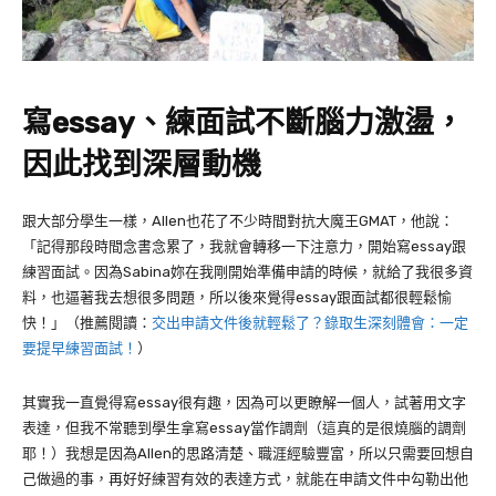
寫
essay、練面試不斷腦力激盪，
因此
找到深層動機
跟大部分學生一樣，
Allen
也花了不少時間對抗大魔王
GMAT
，他說：
「記得那段時間念書念累了，我就會轉移一下注意力，開始寫
essay
跟
練習面試。因為
Sabina
妳在我剛開始準備申請的時候，就給了我很多資
料，也逼著我去想很多問題，所以後來覺得
essay
跟面試都很輕鬆愉
快！」（推薦閱讀：
交出申請文件後就輕鬆了？錄取生深刻體會：一定
要提早練習面試！
）
其實我一直覺得寫essay很有趣，因為可以更瞭解一個人，試著用文字
表達，但我不常聽到學生拿寫
essay
當作調劑（這真的是很燒腦的調劑
耶！）我想是因為
Allen
的思路清楚、職涯經驗豐富，所以只需要回想自
己做過的事，再好好練習有效的表達方式，就能在申請文件中勾勒出他