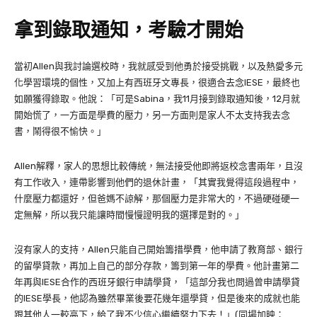
拿到錄取通知，考驗才開始
當初
Allen
與我討論選校時，我就感受到他勇於接受挑戰，以及熱愛多元
化學習環境的個性，又加上有西班牙文專長，很適合去念
IESE
，最終也
如願獲得錄取。他說：「可是
Sabina
，我
11
月接到錄取通知後，
12
月就
開始慌了，一方面是學費的壓力，另一方面則是家人不太支持我去念
書，鬧得很不愉快。」
Allen
解釋，家人的思想比較傳統，無法接受他即將返校念書兩年，且沒
有工作收入，連帶影響到他們的退休計畫，「其實我覺得這段過程中，
什麼壓力都還好，但爸媽不諒解，那個壓力是非常大的，不過硬碰硬一
定無解，所以我只能讓時間慢慢證明我的選擇是對的。」
沒有家人的支持，
Allen
只能自己開始籌措學費，他申請了教育部、銀行
的留學貸款，再加上自己的部分存款，籌到第一年的學費。他計畫第二
年再與
IESE
合作的西班牙銀行申請學貸，「這部分我也問過曾申請學貸
的
IESE
學長，他認為雖然畢業後要花幾年還學貸，但是後來的成就也能
跟其他人一較高下，給了我不少信心繼續努力下去！」(同場加映：