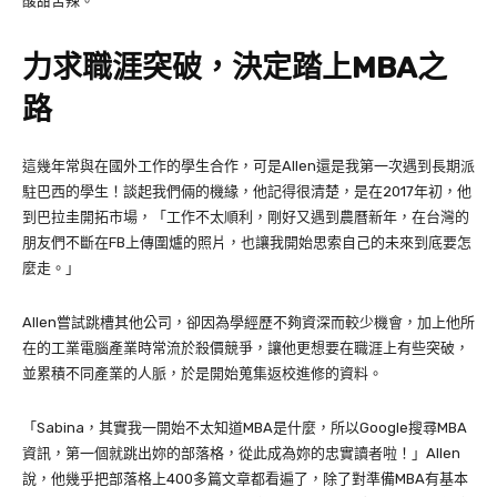
酸甜苦辣。
力求職涯突破，決定踏上
MBA
之
路
這幾年常與在國外工作的學生合作，可是
Allen
還是我第一次遇到長期派
駐巴西的學生！談起我們倆的機緣，他記得很清楚，是在
2017
年初，他
到巴拉圭開拓市場，「工作不太順利，剛好又遇到農曆新年，在台灣的
朋友們不斷在
FB
上傳圍爐的照片，也讓我開始思索自己的未來到底要怎
麼走。」
Allen
嘗試跳槽其他公司，卻因為學經歷不夠資深而較少機會，加上他所
在的工業電腦產業時常流於殺價競爭，讓他更想要在職涯上有些突破，
並累積不同產業的人脈，於是開始蒐集返校進修的資料。
「
Sabina
，其實我一開始不太知道
MBA
是什麼，所以
Google
搜尋
MBA
資訊，第一個就跳出妳的部落格，從此成為妳的忠實讀者啦！」
Allen
說，他幾乎把部落格上
400
多篇文章都看遍了，除了對準備
MBA
有基本