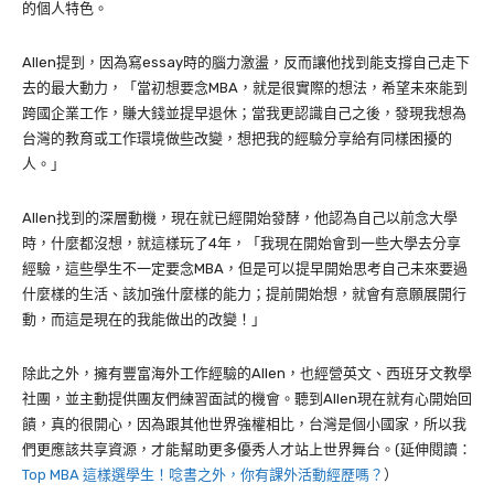
的個人特色。
Allen
提到，因為寫
essay
時的腦力激盪，反而讓他找到能支撐自己走下
去的最大動力，「當初想要念
MBA
，就是很實際的想法，希望未來能到
跨國企業工作，賺大錢並提早退休；當我更認識自己之後，發現我想為
台灣的教育或工作環境做些改變，想把我的經驗分享給有同樣困擾的
人。」
Allen
找到的深層動機，現在就已經開始發酵，他認為自己以前念大學
時，什麼都沒想，就這樣玩了
4
年，「我現在開始會到一些大學去分享
經驗，這些學生不一定要念
MBA
，但是可以提早開始思考自己未來要過
什麼樣的生活、該加強什麼樣的能力；提前開始想，就會有意願展開行
動，而這是現在的我能做出的改變！」
除此之外，擁有豐富海外工作經驗的
Allen
，也經營英文、西班牙文教學
社團，並主動提供團友們練習面試的機會。聽到
Allen
現在就有心開始回
饋，真的很開心，因為跟其他世界強權相比，台灣是個小國家，所以我
們更應該共享資源，才能幫助更多優秀人才站上世界舞台。(延伸閱讀：
Top MBA 這樣選學生！唸書之外，你有課外活動經歷嗎？
）