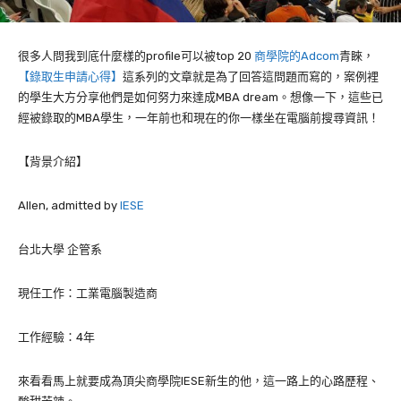
很多人問我到底什麼樣的
profile
可以被
top 20
商學院的
Adcom
青睞，
【錄取生申請心得】
這系列的文章就是為了回答這問題而寫的，案例裡
的學生大方分享他們是如何努力來達成
MBA dream
。想像一下，這些已
經被錄取的
MBA
學生，一年前也和現在的你一樣坐在電腦前搜尋資訊！
【背景介紹】
Allen, admitted by
IESE
台北大學
企管系
現任工作：工業電腦製造商
工作經驗：4年
來看看馬上就要成為頂尖商學院
IESE
新生的他，這一路上的心路歷程、