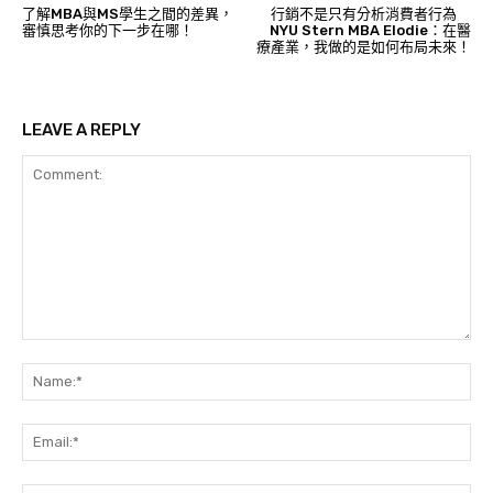
了解MBA與MS學生之間的差異，
行銷不是只有分析消費者行為
審慎思考你的下一步在哪！
NYU Stern MBA Elodie：在醫
療產業，我做的是如何布局未來！
LEAVE A REPLY
Comment:
Na
Ema