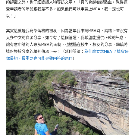
的認識之外，也仔細閱讀人物專訪文章，「真的會越看越熱血，覺得這
些申請者的年齡跟我差不多，如果他們可以申請上
MBA
，我一定也可
以！」
其實這就是我寫部落格的初衷，因為當年我申請
MBA
時，網路上並沒有
太多中文的資源分享，如今有了這個管道，我希望能提供正確的訊息，
讓有意申請的人瞭解
MBA
的面貌，也透過在校生、校友的分享，繼續將
這份樂於分享的精神傳承下去！（延伸閱讀：
為什麼要念MBA ？這會是
你最初、最重要也可能是難回答的題目
）