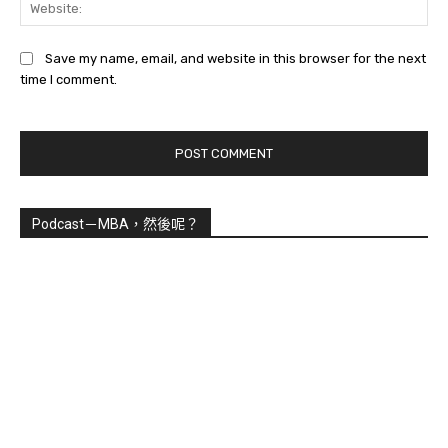
Web
Save my name, email, and website in this browser for the next
time I comment.
Podcast－MBA，然後呢？