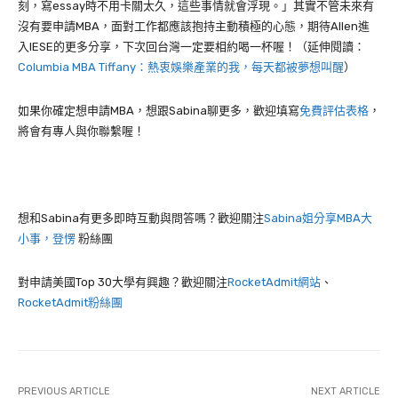
刻，寫
essay
時不用卡關太久，這些事情就會浮現。」其實不管未來有
沒有要申請
MBA
，面對工作都應該抱持主動積極的心態，期待
Allen
進
入
IESE
的更多分享，下次回台灣一定要相約喝一杯喔！（延伸閱讀：
Columbia MBA Tiffany：熱衷娛樂產業的我，每天都被夢想叫醒
）
如果你確定想申請MBA，想跟Sabina聊更多，歡迎填寫
免費評估表格
，
將會有專人與你聯繫喔！
想和Sabina有更多即時互動與問答嗎？歡迎關注
Sabina姐分享MBA大
小事，登愣
粉絲團
對申請美國Top 30大學有興趣？歡迎關注
RocketAdmit網站
、
RocketAdmit粉絲團
PREVIOUS ARTICLE
NEXT ARTICLE