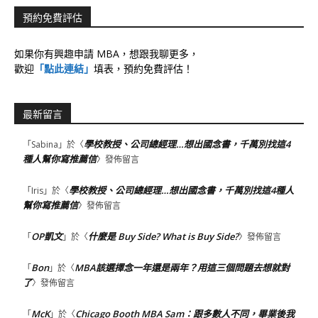
預約免費評估
如果你有興趣申請 MBA，想跟我聊更多，
歡迎
「點此連結」
填表，預約免費評估！
最新留言
學校教授、公司總經理…想出國念書，千萬別找這4
「
Sabina
」於〈
種人幫你寫推薦信
〉發佈留言
學校教授、公司總經理…想出國念書，千萬別找這4種人
「
Iris
」於〈
幫你寫推薦信
〉發佈留言
OP凱文
什麼是 Buy Side? What is Buy Side?
「
」於〈
〉發佈留言
Bon
MBA該選擇念一年還是兩年？用這三個問題去想就對
「
」於〈
了
〉發佈留言
McK
Chicago Booth MBA Sam：跟多數人不同，畢業後我
「
」於〈