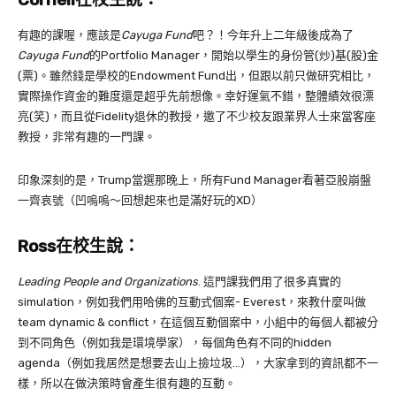
有趣的課喔，應該是
Cayuga Fund
吧？！今年升上二年級後成為了
Cayuga Fund
的Portfolio Manager，開始以學生的身份管(炒)基(股)金
(票)。雖然錢是學校的Endowment Fund出，但跟以前只做研究相比，
實際操作資金的難度還是超乎先前想像。幸好運氣不錯，整體績效很漂
亮(笑)，而且從Fidelity退休的教授，邀了不少校友跟業界人士來當客座
教授，非常有趣的一門課。
印象深刻的是，Trump當選那晚上，所有Fund Manager看著亞股崩盤
一齊哀號（凹嗚嗚～回想起來也是滿好玩的XD）
Ross在校生說：
Leading People and Organizations
. 這門課我們用了很多真實的
simulation，例如我們用哈佛的互動式個案- Everest，來教什麼叫做
team dynamic & conflict，在這個互動個案中，小組中的每個人都被分
到不同角色（例如我是環境學家），每個角色有不同的hidden
agenda（例如我居然是想要去山上撿垃圾…），大家拿到的資訊都不一
樣，所以在做決策時會產生很有趣的互動。