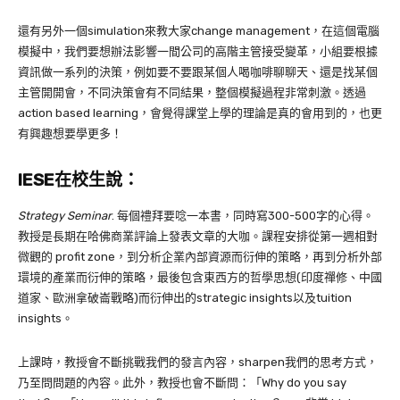
還有另外一個simulation來教大家change management，在這個電腦
模擬中，我們要想辦法影響一間公司的高階主管接受變革，小組要根據
資訊做一系列的決策，例如要不要跟某個人喝咖啡聊聊天、還是找某個
主管開開會，不同決策會有不同結果，整個模擬過程非常刺激。透過
action based learning，會覺得課堂上學的理論是真的會用到的，也更
有興趣想要學更多！
IESE在校生說：
Strategy Seminar
. 每個禮拜要唸一本書，同時寫300-500字的心得。
教授是長期在哈佛商業評論上發表文章的大咖。課程安排從第一週相對
微觀的 profit zone，到分析企業內部資源而衍伸的策略，再到分析外部
環境的產業而衍伸的策略，最後包含東西方的哲學思想(印度禪修、中國
道家、歐洲拿破崙戰略)而衍伸出的strategic insights以及tuition
insights。
上課時，教授會不斷挑戰我們的發言內容，sharpen我們的思考方式，
乃至問問題的內容。此外，教授也會不斷問：「Why do you say