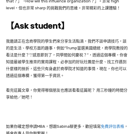
that？」「How will this influence organization？」。非常 high
level，但也非常 sharp 的挑戰我們的思維。非常精彩的上課體驗！
【Ask student】
我邀請正在念商學院的學生們來分享生活點滴，我們不談申請技巧，談
的是生活、學校方面的趣事，例如“Trump當選美國總統，商學院教授的
看法是什麼？”,“感恩節到了，同學間如何慶祝？”，透過這個專欄，你會
知道最被學生推崇的實用課程、必參加的好玩社團是什麼、找工作遇到
什麼樣的挫折，這些只有身處於商學院才知道的事情，現在，你也可以
透過這個專欄，獲得第一手資訊。
看完這篇文章，你覺得哪個朋友也應該看看這篇呢？ 用三秒鐘的時間分
享給他／她吧！
如果你確定想申請MBA，想跟Sabina聊更多，歡迎填寫
免費評估表格
，
將會有專人與你聯繫喔！