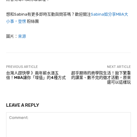
想和Sabina有更多即時互動與問答嗎？歡迎關注
Sabina姐分享MBA大
小事，登愣
粉絲團
圖片：
來源
PREVIOUS ARTICLE
NEXT ARTICLE
台灣人趕快學 》兩年薪水漲五
超乎期待的商學院生活！拋下繁重
倍！MBA讓你「增值」的4種方式
的課業、數不完的徵才活動，原來
還可以這樣玩
LEAVE A REPLY