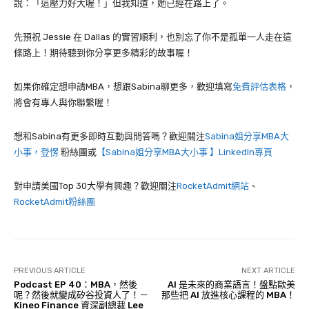
說：「這壓力好大喔！」但我知道，她已經在路上了。
先預祝 Jessie 在 Dallas 的實習順利，也別忘了你不是孤單一人走在這
條路上！期待聽到你分享更多精彩的故事喔！
如果你確定想申請MBA，想跟Sabina聊更多，歡迎填寫
免費評估表格
，
將會有專人與你聯繫喔！
想和Sabina有更多即時互動與問答嗎？歡迎關注
Sabina姐分享MBA大
小事，登愣
粉絲團或
【Sabina姐分享MBA大小事 】LinkedIn專頁
對申請美國Top 30大學有興趣？歡迎關注
RocketAdmit網站
、
RocketAdmit粉絲團
PREVIOUS ARTICLE
NEXT ARTICLE
Podcast EP 40：MBA，然後
AI 是未來的商業語言！盤點歐美
呢？然後就變成矽谷投資人了！－
那些把 AI 放進核心課程的 MBA！
Kineo Finance 資深副總裁 Lee