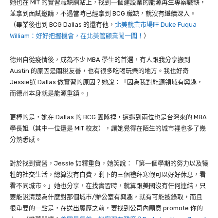
她也在 MIT 的實習職缺網站上，找到一個建設業的能源再生專案職缺，
並拿到面試邀請，不過當時已經拿到 BCG 職缺，就沒有繼續深入。
（畢業後也到 BCG Dallas 的還有他，
北美就業市場旺 Duke Fuqua
William：好好把握機會，在北美管顧業闖一闖！
）
德州自從疫情後，成為不少 MBA 學生的首選，有人跟我分享搬到
Austin 的原因是關稅友善，也有很多吃喝玩樂的地方。我也好奇
Jessie選 Dallas 做實習的原因？她說：「因為我對能源領域有興趣，
而德州本身就是能源重鎮。」
更棒的是，她在 Dallas 的 BCG 團隊裡，還遇到兩位也是台灣來的 MBA
學長姐（其中一位還是 MIT 校友），讓她覺得在陌生的城市裡也多了幾
分熟悉感。
對於找到實習，Jessie 如釋重負，她笑說：「第一個學期的努力以及犧
牲的社交生活，總算沒有白費，剩下的三個禮拜寒假可以好好休息，看
看不同城市。」她也分享，在找實習時，就算跟美國沒有任何連結，只
要能說清楚為什麼對那個城市/辦公室有興趣，就有可能被錄取，而且
很重要的一點是，在送出履歷之前，要找到公司內願意 promote 你的