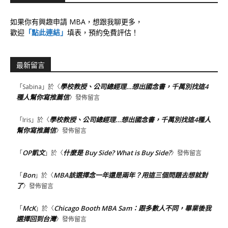
如果你有興趣申請 MBA，想跟我聊更多，
歡迎
「點此連結」
填表，預約免費評估！
最新留言
學校教授、公司總經理…想出國念書，千萬別找這4
「
Sabina
」於〈
種人幫你寫推薦信
〉發佈留言
學校教授、公司總經理…想出國念書，千萬別找這4種人
「
Iris
」於〈
幫你寫推薦信
〉發佈留言
OP凱文
什麼是 Buy Side? What is Buy Side?
「
」於〈
〉發佈留言
Bon
MBA該選擇念一年還是兩年？用這三個問題去想就對
「
」於〈
了
〉發佈留言
McK
Chicago Booth MBA Sam：跟多數人不同，畢業後我
「
」於〈
選擇回到台灣
〉發佈留言