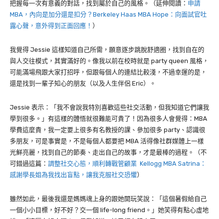
把握每一次有意義的對話，找到屬於自己的風格。（延伸閱讀：
申請
MBA，內向是加分還是扣分？Berkeley Haas MBA Hope：向面試官吐
露心聲，意外得到正面回應！
）
我覺得 Jessie 這樣知道自己所需，願意逐步跳脫舒適圈，找到自在的
與人交往模式，其實滿好的。像我以前在校時就是 party queen 風格，
可能滿場飛跟大家打招呼，但跟每個人的連結比較淺，不過幸運的是，
還是找到一輩子知心的朋友（以及人生伴侶 Eric）。
Jessie 表示：「我不會說我特別喜歡這些社交活動，但我知道它們讓我
學到很多。」有這樣的體悟就很難能可貴了！因為很多人會覺得：MBA
學費這麼貴，我一定要上很多有名教授的課、參加很多 party、認識很
多朋友，可是事實是，不是每個人都要把 MBA 活得像社群媒體上一樣
光鮮亮麗，找到自己的節奏、走出自己的故事，才是最棒的過程。（不
可錯過這篇：
調整社交心態，順利轉戰管顧業 Kellogg MBA Satrina：
感謝學長姐為我找出盲點，讓我克服社交恐懼
）
雖然如此，最後我還是媽媽魂上身的跟她開玩笑說：「這個暑假給自己
一個小小目標，好不好？交一個 life-long friend。」她笑得有點心虛地