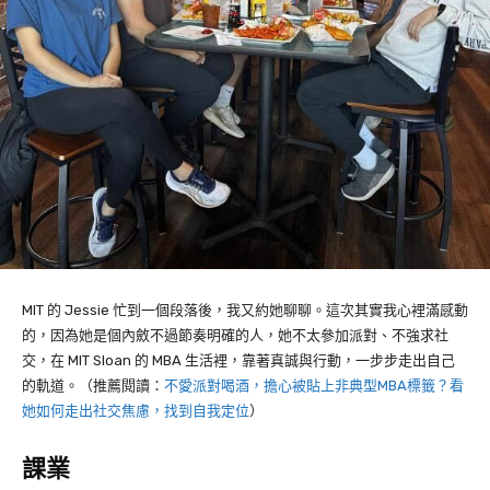
MIT 的 Jessie 忙到一個段落後，我又約她聊聊。這次其實我心裡滿感動
的，因為她是個內斂不過節奏明確的人，她不太參加派對、不強求社
交，在 MIT Sloan 的 MBA 生活裡，靠著真誠與行動，一步步走出自己
的軌道。（推薦閱讀：
不愛派對喝酒，擔心被貼上非典型MBA標籤？看
她如何走出社交焦慮，找到自我定位
）
課業