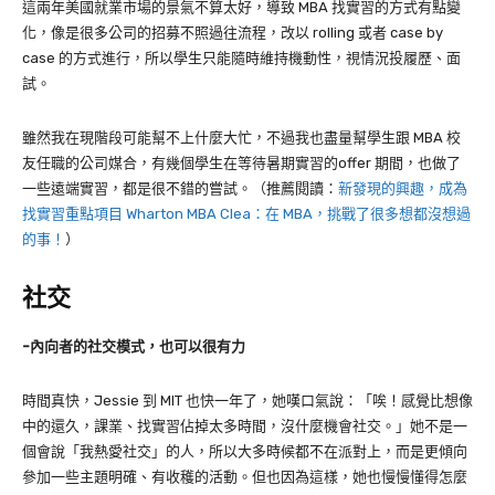
這兩年美國就業市場的景氣不算太好，導致
MBA
找實習的方式有點變
化，像是很多公司的招募不照過往流程，改以
rolling
或者
case by
case
的方式進行，所以學生只能隨時維持機動性，視情況投履歷、面
試。
雖然我在現階段可能幫不上什麼大忙，不過我也盡量幫學生跟
MBA
校
友任職的公司媒合，有幾個學生在等待暑期實習的
offer
期間，也做了
一些遠端實習，都是很不錯的嘗試。（推薦閱讀：
新發現的興趣，成為
找實習重點項目 Wharton MBA Clea：在 MBA，挑戰了很多想都沒想過
的事！
）
社交
-內向者的社交模式，也可以很有力
時間真快，Jessie 到 MIT 也快一年了，她嘆口氣說：「唉！感覺比想像
中的還久，課業、找實習佔掉太多時間，沒什麼機會社交。」她不是一
個會說「我熱愛社交」的人，所以大多時候都不在派對上，而是更傾向
參加一些主題明確、有收穫的活動。但也因為這樣，她也慢慢懂得怎麼