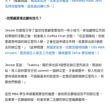
人。（推薦閱讀：
美國景氣差，找實習有難度？Berkeley Haas Jess：
及時改變策略，提高面試轉化率！
）
-找管顧業填志願有技巧？
Jessie 也跟我分享了當初找管顧業實習的一些小技巧，參加顧問公司到
校舉辦的活動之後，就會進入 Coffee Chat 流程，「在這個階段，你就
要跟想申請的辦公室的人聊，之後在送申請文件時，就要排出前3個想
去的辦公室。」（延伸閱讀：
美國景氣差，找實習變得困難！CBS MBA
Vincent：運用過往人脈及工作經歷，讓我獲得 TikTok 實習機會！
）
Jessie 笑說：「Sabina，關於排出前3個想去辦公室的說法，眾說紛
紜。有人說你要百分百 commit 一個辦公室，才會被選中，有人則說只
要有填就有機會，不過最基本的就是你一定要認識那個辦公室的人，有
跟他們聊過。」
這些 MBA 學生申請暑期實習的履歷，會依照志願發送到不同辦公室，
如果第一志願被刷掉，則會到第二志願的辦公室繼續審核。