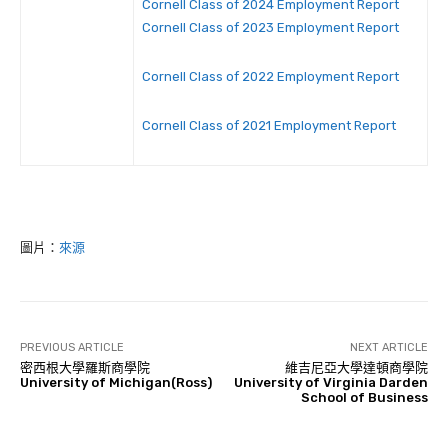
Cornell Class of 2024 Employment Report
Cornell Class of 2023 Employment Report
Cornell Class of 2022 Employment Report
Cornell Class of 2021 Employment Report
圖片：
來源
PREVIOUS ARTICLE
NEXT ARTICLE
密西根大學羅斯商學院
維吉尼亞大學達頓商學院
University of Michigan(Ross)
University of Virginia Darden
School of Business