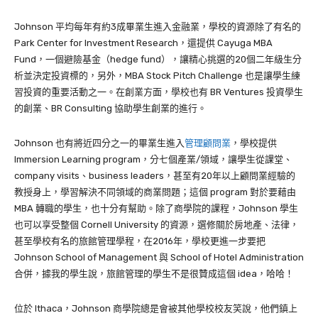
Johnson 平均每年有約3成畢業生進入金融業，學校的資源除了有名的
Park Center for Investment Research，還提供 Cayuga MBA
Fund，一個避險基金（hedge fund），讓精心挑選的20個二年級生分
析並決定投資標的，另外，MBA Stock Pitch Challenge 也是讓學生練
習投資的重要活動之一。在創業方面，學校也有 BR Ventures 投資學生
的創業、BR Consulting 協助學生創業的進行。
Johnson 也有將近四分之一的畢業生進入
管理顧問業
，學校提供
Immersion Learning program，分七個產業/領域，讓學生從課堂、
company visits、business leaders，甚至有20年以上顧問業經驗的
教授身上，學習解決不同領域的商業問題；這個 program 對於要藉由
MBA 轉職的學生，也十分有幫助。除了商學院的課程，Johnson 學生
也可以享受整個 Cornell University 的資源，選修關於房地產、法律，
甚至學校有名的旅館管理學程，在2016年，學校更進一步要把
Johnson School of Management 與 School of Hotel Administration
合併，據我的學生說，旅館管理的學生不是很贊成這個 idea，哈哈！
位於 Ithaca，Johnson 商學院總是會被其他學校校友笑說，他們鎮上