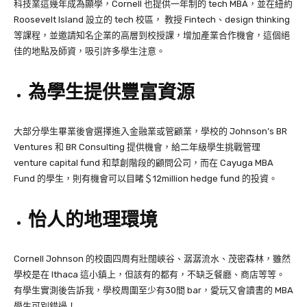
科技業這幾年成為顯學，Cornell 也提供一年制的 tech MBA，並在紐約
Roosevelt Island 設立的 tech 校區， 教授 Fintech、design thinking
等課程，並邀請知名企業的高層到校授課，增加產業合作機會，這個絕
佳的地點及師資，吸引許多學生注意。
為學生提供豐富資源
大部分學生畢業後會選擇進入金融業或管顧業，學校的 Johnson’s BR
Ventures 和 BR Consulting 提供機會，給二年級學生挑戰管理
venture capital fund 和草創階段的顧問公司，而在 Cayuga MBA
Fund 的學生，則有機會可以目睹＄12million hedge fund 的投資。
怡人的地理環境
Cornell Johnson 的校園四周有壯闊峽谷、潺潺流水、茂密森林，雖然
學校是在 Ithaca 這小鎮上，但該有的都有，不缺乏餐廳、商店等等。
有學生實測後告訴我，學校周圍至少有30間 bar，愛玩又會讀書的 MBA
學生可別錯過！