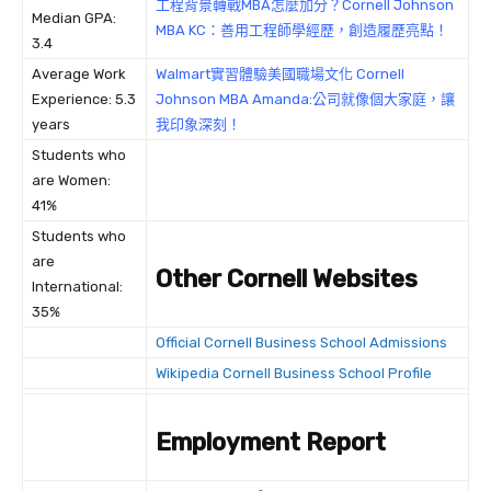
工程背景轉戰MBA怎麼加分？Cornell Johnson
Median GPA:
MBA KC：善用工程師學經歷，創造履歷亮點！
3.4
Average Work
Walmart實習體驗美國職場文化 Cornell
Experience: 5.3
Johnson MBA Amanda:公司就像個大家庭，讓
years
我印象深刻！
Students who
are Women:
41%
Students who
are
Other Cornell Websites
International:
35%
Official Cornell Business School Admissions
Wikipedia Cornell Business School Profile
Employment Report