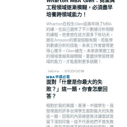
Wharton MBA Glen：商業與
工程領域逐漸模糊，必須盡早
培養跨領域能力！
Wharton在校生Glen這兩年除了MBA
的課，也自己選修了不少數據分析相關
的課程，他會想在這方面多下些功夫，
跟在Amazon的實習經驗有關，若能學
到數據分析的技能，未來工作會變得更
得心應手。Glen補充，未來商業跟工程
的領域會越來越模糊，要盡快學習跨領
域的能力，才能面對更多挑戰！
Sabina
-
01/25/2018
MBA申請必看
面對「什麼是你最大的失
敗？」這一題，你會怎麼回
答？
相對於我的美國、香港、中國學生，我
發現我的許多台灣學生面對最大的失敗
這一題，回答的內容總是無法讓面試官
留下深刻印象，這不代表他們不曾失敗