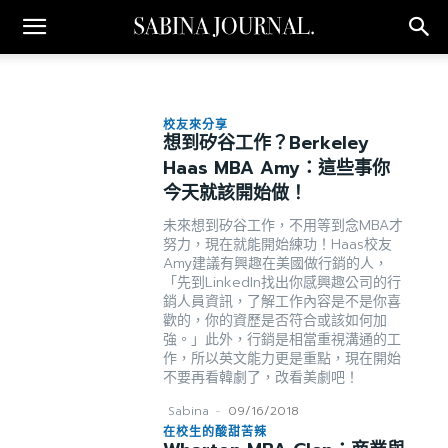
校友來分享
想到矽谷工作？Berkeley
Haas MBA Amy：這些事你
今天就該開始做！
未來想到矽谷工作，不用等到念MBA才
努力，現在就能開始練功！Haas校友
Amy建議有興趣在美國做行銷的人，
「先到LinkedIn找出你感興趣公司的行
銷人員資訊，了解工作內容是不是你喜
歡的，你的資歷是否符合或該如何加
強。」此外，行銷是相當重視溝通的工
作，所以英文能力更是重點，現在開始
不要再看韓劇了，改看美劇吧！
Sabina
-
09/16/2018
在校生的酸甜苦辣