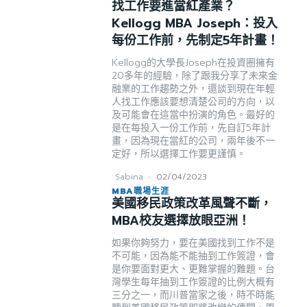
找工作要進當紅產業？
Kellogg MBA Joseph：投入
每份工作前，先制定5年計畫！
Kellogg的大學長Joseph在投資圈擁有
20多年的經驗，除了跟我分享了未來金
融業的工作趨勢之外，還談到現在年輕
人找工作應該要想清楚公司的方向，以
及可能會在這當中扮演的角色。最好的
是在每投入一份工作前，先自訂5年計
畫，因為現在當紅的公司，兩年後不一
定好，所以選擇工作要更謹慎。
Sabina
-
02/04/2023
MBA職場生涯
美國移民政策改革風聲不斷，
MBA校友選擇放眼亞洲！
如果你夠努力，要在美國找到工作不是
不可能，因為能不能抽到工作簽證，會
是你要面對更大、更難掌握的難題。台
灣學生每年抽到工作簽證的比例大概有
三分之一，而川普當家之後，時不時能