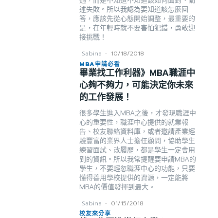
過，而是不知道不知道該如何面對、闡
述失敗。所以我認為要知道該怎麼回
答，應該先從心態開始調整，最重要的
是，在年輕時就不要害怕犯錯，勇敢迎
接挑戰！
Sabina
-
10/18/2018
MBA申請必看
畢業找工作利器》MBA職涯中
心夠不夠力，可能決定你未來
的工作發展！
很多學生進入MBA之後，才發現職涯中
心的重要性，職涯中心提供的就業報
告、校友聯絡資料庫，或者邀請產業經
驗豐富的業界人士擔任顧問，協助學生
練習面試、改履歷，都是學生一定會用
到的資訊。所以我常提醒要申請MBA的
學生，不要輕忽職涯中心的功能，只要
懂得善用學校提供的資源，一定能將
MBA的價值發揮到最大。
Sabina
-
01/15/2018
校友來分享