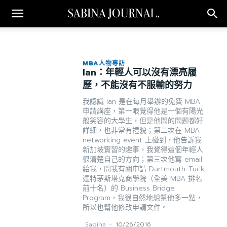
MBA人物專訪
Ian：年輕人可以沒有漂亮履
歷，不能沒有不服輸的努力
我認識 Ian 是在每月舉辦的免費 MBA
申請講座，第一眼覺得他是一個有陽光
般笑容的大學生，但是他問的問題都好
詳細，也非常有禮貌；第二次在 MBA
networking event 上碰到，他告訴我
新加坡實習的趣事，我覺得這個年輕人
很清楚自己的方向；第三次他寫 email
給我，問我有關申請 Dartmouth-Tuck
達特茅斯塔克商學院（全美 MBA 排名
前十名）的 Business Bridge
Program，我很自然地想幫他多一點，
所以也幫他修改申請文件。
Sabina
-
10/26/2016