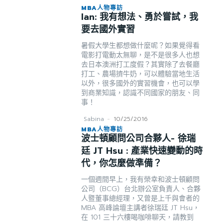
MBA人物專訪
Ian: 我有想法、勇於嘗試，我
要去國外實習
暑假大學生都想做什麼呢？如果覺得看
電影打電動太無聊，是不是很多人也想
去日本澳洲打工度假？其實除了去餐廳
打工、農場擠牛奶，可以體驗當地生活
以外，很多國外的實習機會，也可以學
到商業知識，認識不同國家的朋友、同
事！
Sabina
-
10/25/2016
MBA人物專訪
波士頓顧問公司合夥人- 徐瑞
廷 JT Hsu : 產業快速變動的時
代，你怎麼做準備？
一個週間早上，我有榮幸和波士頓顧問
公司（BCG）台北辦公室負責人、合夥
人暨董事總經理，又曾是上千與會者的
MBA 高峰論壇主講者徐瑞廷 JT Hsu，
在 101 三十六樓喝咖啡聊天，請教到