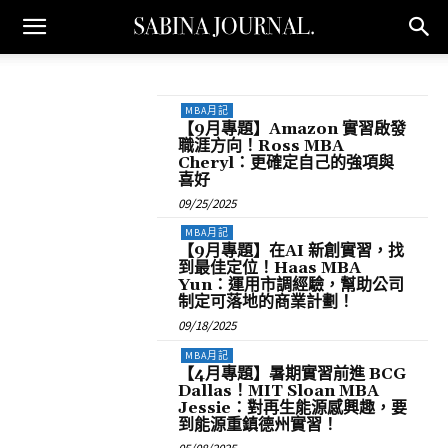
MBA月記
【9月專題】Amazon 實習啟發
職涯方向！Ross MBA
Cheryl：更確定自己的強項與
喜好
09/25/2025
MBA月記
【9月專題】在AI 新創實習，找
到最佳定位！Haas MBA
Yun：運用市調經驗，幫助公司
制定可落地的商業計劃！
09/18/2025
MBA月記
【4月專題】暑期實習前進 BCG
Dallas！MIT Sloan MBA
Jessie：對再生能源感興趣，要
到能源重鎮德州實習！