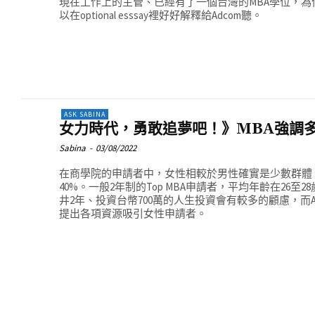
現在工作上的主管、已經有了一個台灣的MBA學位，為
以在optional esssay裡好好解釋給Adcom聽。
ASK SABINA
女力時代，勇敢追夢吧！》MBA強調
Sabina
-
03/08/2022
在商學院的申請者中，女性相較於男性確實是少數群體，Top
40%。一般2年制的Top MBA申請者，平均年齡在26
井2年、投資台幣700萬的人生投資會有較多的顧慮，而
提出各項資源吸引女性申請者。