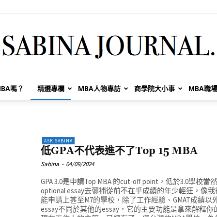
BA嗎？
精選專欄
MBA人物專訪
商學院大小事
MBA職
Sabina
ASK SABINA
低GPA不代表進不了Top 15 MBA
Huang
Sabina
-
04/09/2024
GPA 3.0是申請Top MBA 的cut-off point，低
optional essay去彌補從前不在乎成績的年少輕狂，
能申請上甚至M7的學校，除了工作經驗、GMAT成績以外，optio
essay不同於其他的essay，它的主要功能是拿來解釋你的低