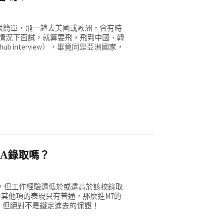
原因很簡單，飛一趟去美國或歐洲，會有時
情況下面試，就算要飛，飛到中國、韓
interview），畢竟同是亞洲國家，
BA錄取嗎？
分，但工作經驗遠低於或遠高於該校錄取
但其他項的表現只有普通，那麼進M7的
勢，但絕對不是鐵定進去的保證！