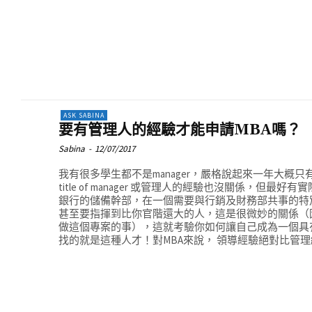
ASK SABINA
要有管理人的經驗才能申請MBA嗎？
Sabina
-
12/07/2017
我有很多學生都不是manager，嚴格說起來一年大概只有
title of manager 或管理人的經驗也沒關係，但最
銀行的儲備幹部，在一個需要與行銷及財務部共事的特別專案，你
甚至要指揮到比你官階還大的人，這是很微妙的關係（
做這個專案的事），這就考驗你如何讓自己成為一個具有
找的就是這種人才！對MBA來說， 領導經驗絕對比管