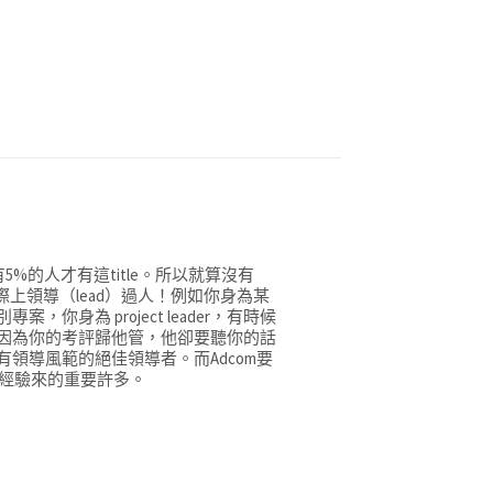
5%的人才有這title。所以就算沒有
好有實際上領導（lead）過人！例如你身為某
身為 project leader，有時候
因為你的考評歸他管，他卻要聽你的話
領導風範的絕佳領導者。而Adcom要
理經驗來的重要許多。