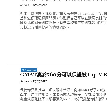
Sabina
-
12/07/2017
如果可以選擇，我都會建議大家選擇off-campus，
差和氣候環境適應問題，你難保自己可以在狀況良好的
國都比飛到美國歐洲好（有些學校會在中國或韓國舉行 hub 
比較沒有剛剛提到的適應問題。
ASK SABINA
GMAT高於760分可以保證被Top M
Sabina
-
12/07/2017
假使你只是其中一項表現非常好，例如GMAT考了760
學生平均工作年資，或者面試表現很差，又或者760分
機會就很難說了。想要進入M7，760分只能給你好優