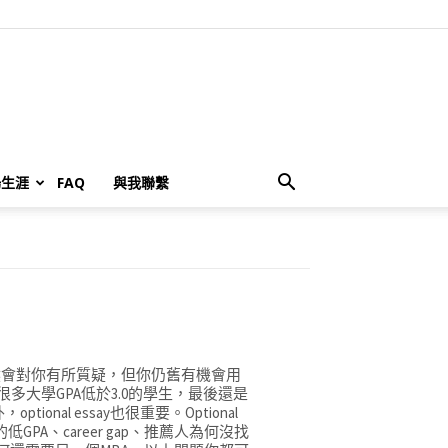
場生涯
FAQ
與我聯繫
於3.0學校當然會對你有所質疑，但你仍舊有機會用
像我很多大學GPA低於3.0的學生，最後還是
nal essay也很重要。Optional
GPA、career gap、推薦人為何沒找