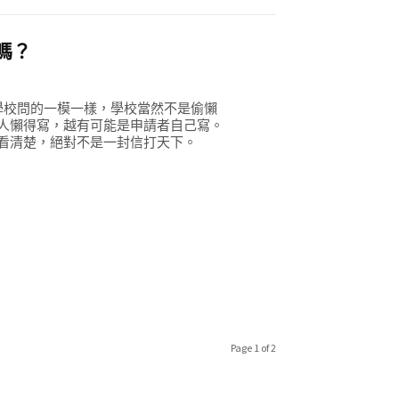
嗎？
ia，還有許多學校問的一模一樣，學校當然不是偷懶
人懶得寫，越有可能是申請者自己寫。
看清楚，絕對不是一封信打天下。
Page 1 of 2