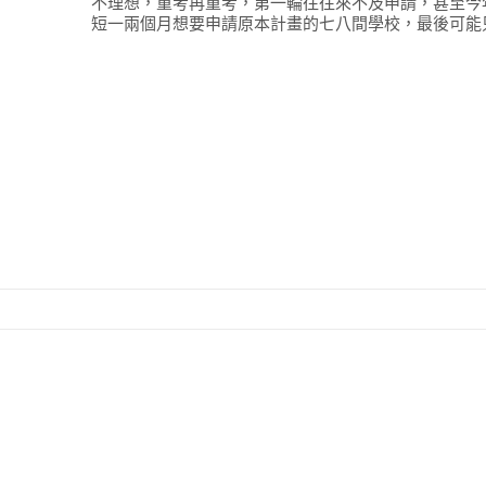
不理想，重考再重考，第一輪往往來不及申請，甚至今
短一兩個月想要申請原本計畫的七八間學校，最後可能