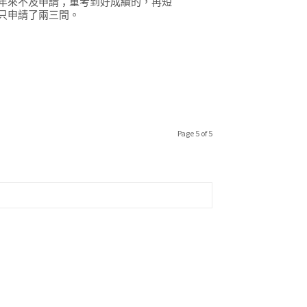
年來不及申請；重考到好成績的，再短
只申請了兩三間。
Page 5 of 5