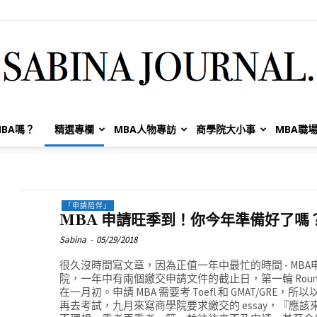
BA嗎？
精選專欄
MBA人物專訪
商學院大小事
MBA職
Sabina
「申請陪伴」
MBA 申請旺季到！你今年準備好了嗎
Huang
Sabina
-
05/29/2018
很久沒時間寫文章，因為正值一年中最忙的時間 - MB
院，一年中有兩個繳交申請文件的截止日，第一輪 Round 1
在一月初。申請 MBA 需要考 Toefl 和 GMAT/GR
再去考試，九月來寫商學院要求繳交的 essay，『應