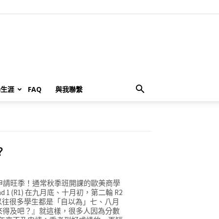
場生涯
FAQ
與我聯繫
？
A申請旺季！通常秋季班開課的歐美商學
 (R1) 在九月底、十月初，第二輪 R2
E，所以以往很多學生都是「自以為」七、八月
該來得及吧？』就這樣，很多人因為分數