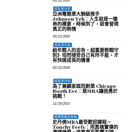
03/12/2020
校友來分享
亞洲電競業大腕級推手
Johnson Yeh：人生就是一連
串的積累，時候到了，就會發現
真正的熱情
03/12/2020
校友來分享
給年輕人的忠告，超重要教戰守
則》坦然接受自己有所不能，才
有快速成長的機會
02/23/2026
校友來分享
為了兼顧家庭而創業 Chicago
Booth Eve：是MBA讓我勇於
挑戰！
11/18/2021
商學院都在幹麻
史丹佛MBA最受歡迎課程－
Touchy Feely：用真槍實彈的